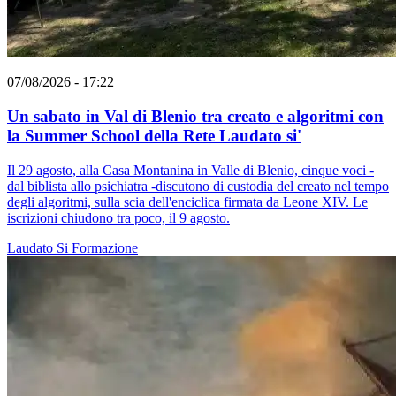
07/08/2026 - 17:22
Un sabato in Val di Blenio tra creato e algoritmi con
la Summer School della Rete Laudato si'
Il 29 agosto, alla Casa Montanina in Valle di Blenio, cinque voci -
dal biblista allo psichiatra -discutono di custodia del creato nel tempo
degli algoritmi, sulla scia dell'enciclica firmata da Leone XIV. Le
iscrizioni chiudono tra poco, il 9 agosto.
Laudato Si
Formazione