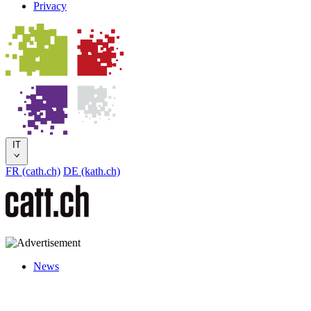
Privacy
IT
FR (cath.ch)
DE (kath.ch)
News