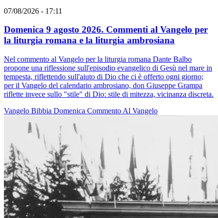
07/08/2026 - 17:11
Domenica 9 agosto 2026. Commenti al Vangelo per
la liturgia romana e la liturgia ambrosiana
Nel commento al Vangelo per la liturgia romana Dante Balbo
propone una riflessione sull'episodio evangelico di Gesù nel mare in
tempesta, riflettendo sull'aiuto di Dio che ci è offerto ogni giorno;
per il Vangelo del calendario ambrosiano, don Giuseppe Grampa
riflette invece sullo "stile" di Dio: stile di mitezza, vicinanza discreta.
Vangelo
Bibbia
Domenica
Commento Al Vangelo