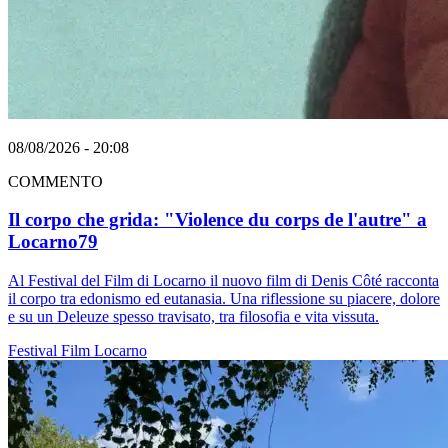
08/08/2026 - 20:08
COMMENTO
Il corpo che grida: "Violence du corps de l'autre" a
Locarno79
Al Festival del Film di Locarno il nuovo film di Denis Côté racconta
il corpo tra edonismo ed eutanasia. Una riflessione su piacere, dolore
e su un Deleuze spesso travisato, tra filosofia e vita vissuta.
Festival
Film
Locarno