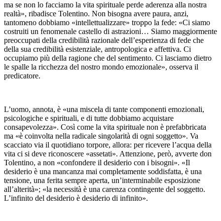
ma se non lo facciamo la vita spirituale perde aderenza alla nostra
realtà», ribadisce Tolentino. Non bisogna avere paura, anzi,
tantomeno dobbiamo «intellettualizzare» troppo la fede: «Ci siamo
costruiti un fenomenale castello di astrazioni… Siamo maggiormente
preoccupati della credibilità razionale dell’esperienza di fede che
della sua credibilità esistenziale, antropologica e affettiva. Ci
occupiamo più della ragione che del sentimento. Ci lasciamo dietro
le spalle la ricchezza del nostro mondo emozionale», osserva il
predicatore.
L’uomo, annota, è «una miscela di tante componenti emozionali,
psicologiche e spirituali, e di tutte dobbiamo acquistare
consapevolezza». Così come la vita spirituale non è prefabbricata
ma «è coinvolta nella radicale singolarità di ogni soggetto». Va
scacciato via il quotidiano torpore, allora: per ricevere l’acqua della
vita ci si deve riconoscere «assetati». Attenzione, però, avverte don
Tolentino, a non «confondere il desiderio con i bisogni». «Il
desiderio è una mancanza mai completamente soddisfatta, è una
tensione, una ferita sempre aperta, un’interminabile esposizione
all’alterità»; «la necessità è una carenza contingente del soggetto.
L’infinito del desiderio è desiderio di infinito».