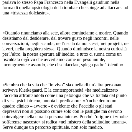
parlava lo stesso Papa Francesco nella Evangelii gaudium nella
forma di quella «psicologia della tomba» che spinge ad attaccarsi ad
una «tristezza dolciastra».
«Quando rinunciamo alla sete, allora cominciamo a morire. Quando
desistiamo dal desiderare, dal trovare gusto negli incontri, nelle
conversazioni, negli scambi, nell’uscita da noi stessi, nei progetti, nei
lavori, nella preghiera stessa. Quando diminuisce la nostra curiosità
per l’altro, la nostra apertura all’inedito, e tutto ci suona come un
riscaldato déjà-vu che avvertiamo come un peso inutile,
incongruente e assurdo, che ci schiaccia», spiega padre Tolentino.
«Sembra che la vita che “io vivo” sia quella di un’altra persona»,
scriveva Kierkegaard. E la contemporaneità «ha medicalizzato
l’accidia affrontandola come una patologia che va trattata dal punto
di vista psichiatrico», annota il predicatore. «Anche dentro un
quadro clinico – avverte - è evidente che l’accidia o gli stati
depressivi non si possono curare solo con le pastiglie ma devono
coinvolgere nella cura la persona intera». Perché l’origine di «molte
sofferenze nascoste» si radica «nel mistero della solitudine umana».
Serve dunque un percorso spirituale, non solo medico.