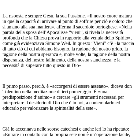
La risposta è sempre Gesù, la sua Passione. «Il nostro cuore matura
in quella capacità di arrivare al punto di soffrire per ciò e coloro che
si amano alla sua maniera», afferma il sacerdote portoghese. «Nella
parola della sposa dell’Apocalisse “vieni”, si rivela la necessità
profonda che la Chiesa prova in rapporto alla venula dello Spirito»,
come già evidenziava Simone Weil. In questo “Vieni” c’è «la traccia
di tutto ciò di cui abbiamo bisogno, la ragione del nostro grido, la
ragione della nostra speranza e, molte volte, la ragione della nostra
disperanza, del nostro fallimento, della nostra stanchezza, e la
necessità di superare tutto questo in Dio».
Il primo passo, perciò, è «accorgersi di essere assetato», diceva don
Tolentino nella meditazione di ieri pomeriggio. È «una
predisposizione d’animo» a cercare «gli strumenti necessari per
interpretare il desiderio di Dio che è in noi, a contemplarlo ed
educarlo per valorizzare la spiritualità della sete».
Già lo accennava nelle scorse catechesi e anche ieri lo ha ripetuto:
«Entrare in contatto con la propria sete non è un’operazione facile,