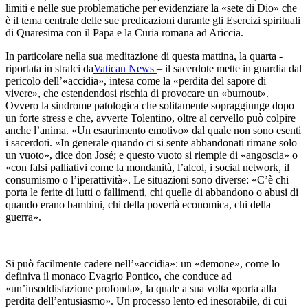
limiti e nelle sue problematiche per evidenziare la «sete di Dio» che
è il tema centrale delle sue predicazioni durante gli Esercizi spirituali
di Quaresima con il Papa e la Curia romana ad Ariccia.
In particolare nella sua meditazione di questa mattina, la quarta -
riportata in stralci da
Vatican News
– il sacerdote mette in guardia dal
pericolo dell’«accidia», intesa come la «perdita del sapore di
vivere», che estendendosi rischia di provocare un «burnout».
Ovvero la sindrome patologica che solitamente sopraggiunge dopo
un forte stress e che, avverte Tolentino, oltre al cervello può colpire
anche l’anima. «Un esaurimento emotivo» dal quale non sono esenti
i sacerdoti. «In generale quando ci si sente abbandonati rimane solo
un vuoto», dice don José; e questo vuoto si riempie di «angoscia» o
«con falsi palliativi come la mondanità, l’alcol, i social network, il
consumismo o l’iperattività». Le situazioni sono diverse: «C’è chi
porta le ferite di lutti o fallimenti, chi quelle di abbandono o abusi di
quando erano bambini, chi della povertà economica, chi della
guerra».
Si può facilmente cadere nell’«accidia»: un «demone», come lo
definiva il monaco Evagrio Pontico, che conduce ad
«un’insoddisfazione profonda», la quale a sua volta «porta alla
perdita dell’entusiasmo». Un processo lento ed inesorabile, di cui