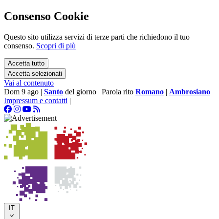
Consenso Cookie
Questo sito utilizza servizi di terze parti che richiedono il tuo
consenso.
Scopri di più
Accetta tutto
Accetta selezionati
Vai al contenuto
Dom 9 ago
|
Santo
del giorno
|
Parola rito
Romano
|
Ambrosiano
Impressum e contatti
|
IT