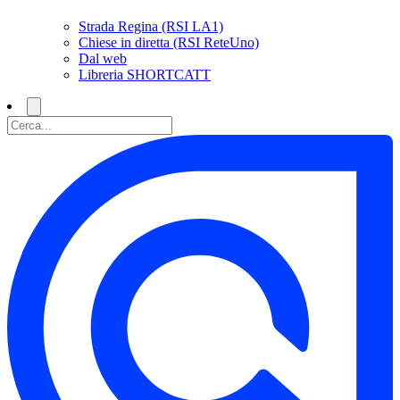
Strada Regina (RSI LA1)
Chiese in diretta (RSI ReteUno)
Dal web
Libreria SHORTCATT