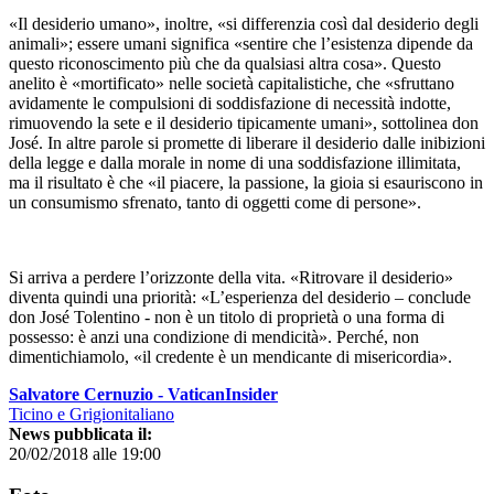
«Il desiderio umano», inoltre, «si differenzia così dal desiderio degli
animali»; essere umani significa «sentire che l’esistenza dipende da
questo riconoscimento più che da qualsiasi altra cosa». Questo
anelito è «mortificato» nelle società capitalistiche, che «sfruttano
avidamente le compulsioni di soddisfazione di necessità indotte,
rimuovendo la sete e il desiderio tipicamente umani», sottolinea don
José. In altre parole si promette di liberare il desiderio dalle inibizioni
della legge e dalla morale in nome di una soddisfazione illimitata,
ma il risultato è che «il piacere, la passione, la gioia si esauriscono in
un consumismo sfrenato, tanto di oggetti come di persone».
Si arriva a perdere l’orizzonte della vita. «Ritrovare il desiderio»
diventa quindi una priorità: «L’esperienza del desiderio – conclude
don José Tolentino - non è un titolo di proprietà o una forma di
possesso: è anzi una condizione di mendicità». Perché, non
dimentichiamolo, «il credente è un mendicante di misericordia».
Salvatore Cernuzio - VaticanInsider
Ticino e Grigionitaliano
News pubblicata il:
20/02/2018 alle 19:00