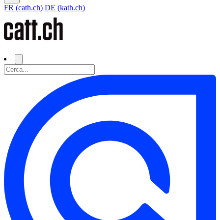
FR (cath.ch)
DE (kath.ch)