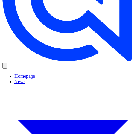
Homepage
News