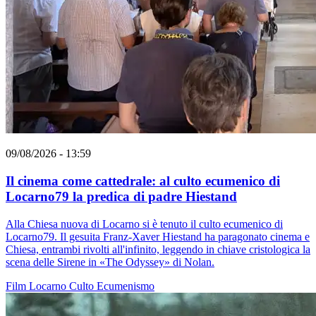
09/08/2026 - 13:59
Il cinema come cattedrale: al culto ecumenico di
Locarno79 la predica di padre Hiestand
Alla Chiesa nuova di Locarno si è tenuto il culto ecumenico di
Locarno79. Il gesuita Franz-Xaver Hiestand ha paragonato cinema e
Chiesa, entrambi rivolti all'infinito, leggendo in chiave cristologica la
scena delle Sirene in «The Odyssey» di Nolan.
Film
Locarno
Culto
Ecumenismo