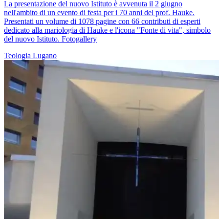
La presentazione del nuovo Istituto è avvenuta il 2 giugno
nell'ambito di un evento di festa per i 70 anni del prof. Hauke.
Presentati un volume di 1078 pagine con 66 contributi di esperti
dedicato alla mariologia di Hauke e l'icona "Fonte di vita", simbolo
del nuovo Istituto. Fotogallery
Teologia
Lugano