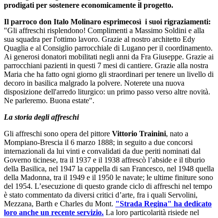
prodigati per sostenere economicamente il progetto.
Il parroco don Italo Molinaro esprimecosì i suoi rigraziamenti:
"Gli affreschi risplendono! Complimenti a Massimo Soldini e alla
sua squadra per l'ottimo lavoro. Grazie al nostro architetto Edy
Quaglia e al Consiglio parrocchiale di Lugano per il coordinamento.
Ai generosi donatori mobilitati negli anni da Fra Giuseppe. Grazie ai
parrocchiani pazienti in questi 7 mesi di cantiere. Grazie alla nostra
Maria che ha fatto ogni giorno gli straordinari per tenere un livello di
decoro in basilica malgrado la polvere. Noterete una nuova
disposizione dell'arredo liturgico: un primo passo verso altre novità.
Ne parleremo. Buona estate".
La storia degli affreschi
Gli affreschi sono opera del pittore
Vittorio Trainini
, nato a
Mompiano-Brescia il 6 marzo 1888; in seguito a due concorsi
internazionali da lui vinti e convalidati da due periti nominati dal
Governo ticinese, tra il 1937 e il 1938 affrescò l’abside e il tiburio
della Basilica, nel 1947 la cappella di san Francesco, nel 1948 quella
della Madonna, tra il 1949 e il 1950 le navate; le ultime finiture sono
del 1954. L’esecuzione di questo grande ciclo di affreschi nel tempo
è stato commentato da diversi critici d’arte, fra i quali Servolini,
Mezzana, Barth e Charles du Mont.
"Strada Regina" ha dedicato
loro anche un recente servizio.
La loro particolarità risiede nel