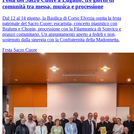
comunità tra messa, musica e processione
Dal 12 al 14 giugno, la Basilica di Corso Elvezia ospita la festa
patronale del Sacro Cuore: eucaristia, concerto pianistico con
Brahms e Chopin, processione con la Filarmonica di Sonvico e
pranzo comunitario. Un appuntamento aperto a fedeli e non,
sostenuto dalla sinergia con la Confraternita della Madonnetta.
Festa
Sacro Cuore