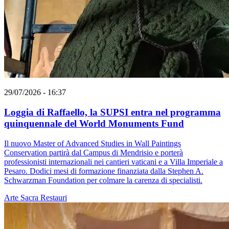
29/07/2026 - 16:37
Loggia di Raffaello, la SUPSI entra nel programma
quinquennale del World Monuments Fund
Il nuovo Master of Advanced Studies in Wall Paintings
Conservation partirà dal Campus di Mendrisio e porterà
professionisti internazionali nei cantieri vaticani e a Villa Imperiale a
Pesaro. Dodici mesi di formazione finanziata dalla Stephen A.
Schwarzman Foundation per colmare la carenza di specialisti.
Arte Sacra
Restauri