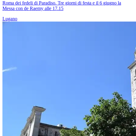
Roma dei fedeli di Paradiso. Tre giorni di festa e il 6 giugno la
Messa con de Raemy alle 17.15
Lugano