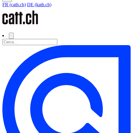
FR (cath.ch)
DE (kath.ch)