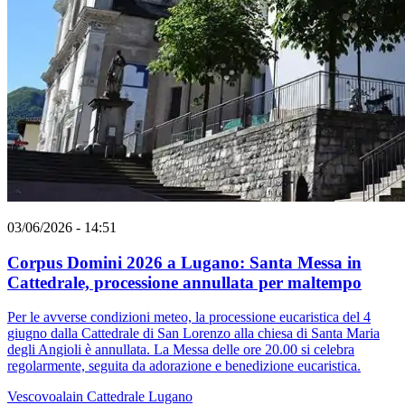
03/06/2026 - 14:51
Corpus Domini 2026 a Lugano: Santa Messa in
Cattedrale, processione annullata per maltempo
Per le avverse condizioni meteo, la processione eucaristica del 4
giugno dalla Cattedrale di San Lorenzo alla chiesa di Santa Maria
degli Angioli è annullata. La Messa delle ore 20.00 si celebra
regolarmente, seguita da adorazione e benedizione eucaristica.
Vescovoalain
Cattedrale
Lugano