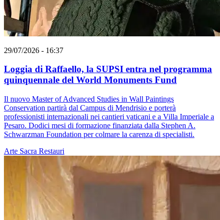
29/07/2026 - 16:37
Loggia di Raffaello, la SUPSI entra nel programma
quinquennale del World Monuments Fund
Il nuovo Master of Advanced Studies in Wall Paintings
Conservation partirà dal Campus di Mendrisio e porterà
professionisti internazionali nei cantieri vaticani e a Villa Imperiale a
Pesaro. Dodici mesi di formazione finanziata dalla Stephen A.
Schwarzman Foundation per colmare la carenza di specialisti.
Arte Sacra
Restauri