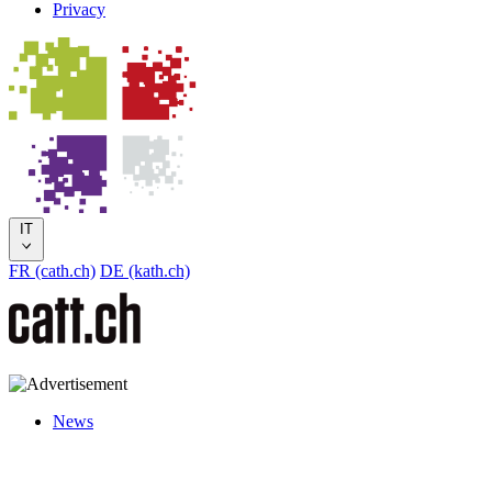
Privacy
IT
FR (cath.ch)
DE (kath.ch)
News