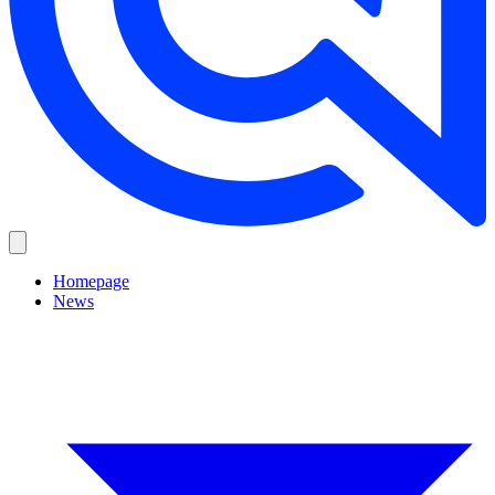
Homepage
News