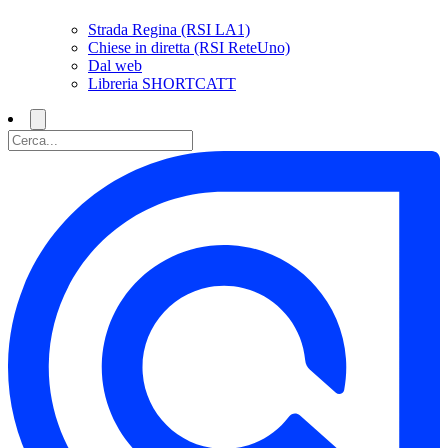
Strada Regina (RSI LA1)
Chiese in diretta (RSI ReteUno)
Dal web
Libreria SHORTCATT