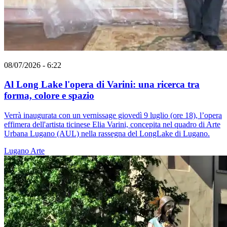
08/07/2026 - 6:22
Al Long Lake l'opera di Varini: una ricerca tra
forma, colore e spazio
Verrà inaugurata con un vernissage giovedì 9 luglio (ore 18), l’opera
effimera dell'artista ticinese Elia Varini, concepita nel quadro di Arte
Urbana Lugano (AUL) nella rassegna del LongLake di Lugano.
Lugano
Arte