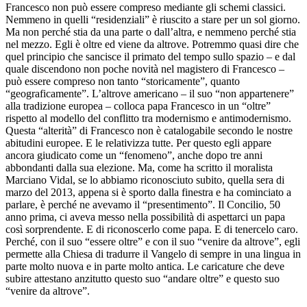
Francesco non può essere compreso mediante gli schemi classici.
Nemmeno in quelli “residenziali” è riuscito a stare per un sol giorno.
Ma non perché stia da una parte o dall’altra, e nemmeno perché stia
nel mezzo. Egli è oltre ed viene da altrove. Potremmo quasi dire che
quel principio che sancisce il primato del tempo sullo spazio – e dal
quale discendono non poche novità nel magistero di Francesco –
può essere compreso non tanto “storicamente”, quanto
“geograficamente”. L’altrove americano – il suo “non appartenere”
alla tradizione europea – colloca papa Francesco in un “oltre”
rispetto al modello del conflitto tra modernismo e antimodernismo.
Questa “alterità” di Francesco non è catalogabile secondo le nostre
abitudini europee. E le relativizza tutte. Per questo egli appare
ancora giudicato come un “fenomeno”, anche dopo tre anni
abbondanti dalla sua elezione. Ma, come ha scritto il moralista
Marciano Vidal, se lo abbiamo riconosciuto subito, quella sera di
marzo del 2013, appena si è sporto dalla finestra e ha cominciato a
parlare, è perché ne avevamo il “presentimento”. Il Concilio, 50
anno prima, ci aveva messo nella possibilità di aspettarci un papa
così sorprendente. E di riconoscerlo come papa. E di tenercelo caro.
Perché, con il suo “essere oltre” e con il suo “venire da altrove”, egli
permette alla Chiesa di tradurre il Vangelo di sempre in una lingua in
parte molto nuova e in parte molto antica. Le caricature che deve
subire attestano anzitutto questo suo “andare oltre” e questo suo
“venire da altrove”.