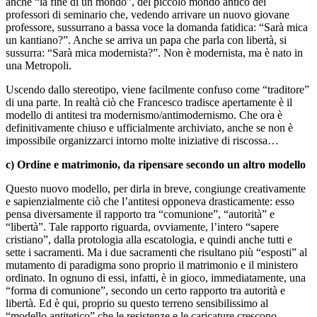
anche “la fine di un mondo”, del piccolo mondo antico dei
professori di seminario che, vedendo arrivare un nuovo giovane
professore, sussurrano a bassa voce la domanda fatidica: “Sarà mica
un kantiano?”. Anche se arriva un papa che parla con libertà, si
sussurra: “Sarà mica modernista?”. Non è modernista, ma è nato in
una Metropoli.
Uscendo dallo stereotipo, viene facilmente confuso come “traditore”
di una parte. In realtà ciò che Francesco tradisce apertamente è il
modello di antitesi tra modernismo/antimodernismo. Che ora è
definitivamente chiuso e ufficialmente archiviato, anche se non è
impossibile organizzarci intorno molte iniziative di riscossa…
c) Ordine e matrimonio, da ripensare secondo un altro modello
Questo nuovo modello, per dirla in breve, congiunge creativamente
e sapienzialmente ciò che l’antitesi opponeva drasticamente: esso
pensa diversamente il rapporto tra “comunione”, “autorità” e
“libertà”. Tale rapporto riguarda, ovviamente, l’intero “sapere
cristiano”, dalla protologia alla escatologia, e quindi anche tutti e
sette i sacramenti. Ma i due sacramenti che risultano più “esposti” al
mutamento di paradigma sono proprio il matrimonio e il ministero
ordinato. In ognuno di essi, infatti, è in gioco, immediatamente, una
“forma di comunione”, secondo un certo rapporto tra autorità e
libertà. Ed è qui, proprio su questo terreno sensibilissimo al
“modello antitetico” che le resistenze e le caricature crescono