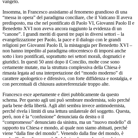
vangelo.
Insomma, in Francesco assistiamo al fenomeno grandioso di una
“messa in opera” del paradigma conciliare, che il Vaticano II aveva
predisposto, ma che nel pontificato di Paolo VI, Giovanni Paolo II e
Benedetto XVI non aveva ancora raggiunto la evidenza di un
“canone”. I grandi meriti di questi tre papi in diversi settori – la
evangelizzazione per Paolo, la pace e il dialogo con le grandi
religioni per Giovanni Paolo II, la mistagogia per Benedetto XVI –
non hanno impedito al paradigma ottocentesco di imporsi anche
sotto i loro pontificati, soprattutto nei settori morali, dogmatici e
giuridici. In questi 50 anni dopo il Concilio, molte cose sono
certamente mutate, ma la struttura complessiva della Chiesa è
rimasta legata ad una interpretazione del “mondo moderno” di
carattere apologetico e difensivo, con forte diffidenza e nostalgia, e
con percentuali di chiusura autoreferenziale troppo alte.
Francesco esce apertamente e direi pubblicamente da questo
schema. Per questo agli uni può sembrare modernista, solo perché
parla bene della libertà. Agli altri sembra invece antimodernista,
perché rivela i limiti di una lettura unilaterale del soggetto. Questa,
però, non è la “confusione” denunciata da destra o il
“compromesso” denunciato da sinistra, ma un “nuovo modello” di
rapporto tra Chiesa e mondo, al quale non siamo abituati, perché
viene “dalla fine del mondo”. Venendo dalla fine del mondo, è