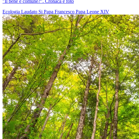
"Il bene è comune?". Cronaca e foto
Ecologia
Laudato Si
Papa Francesco
Papa Leone XIV