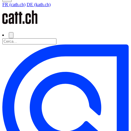
FR (cath.ch)
DE (kath.ch)