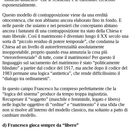
esponenzialmente.
Questo modello di contrapposizione viene da una eredità
ottocentesca, che non abbiamo ancora elaborato fino in fondo. E
nelle parole che usiamo e nei pensieri che concepiamo abitano
ancora i fantasmi di una contrapposizione tra stato della Chiesa e
stato liberale. Così il matrimonio è diventato lungo il XX secolo una
sorta di “piccolo residuo di potere temporale”, che condanna la
Chiesa ad un livello di autoreferenzialità assolutamente
insopportabile, proprio quando essa annunzia la cosa più
“eteroreferenziale” di tutte, come il matrimonio! Per questo il
linguaggio sul sacramento del matrimono è stato “politicamente
blindato” a partire dal codice del 1917, ma anche dopo il codice del
1983 permane una logica “antitetica”, che rende difficilissimo il
“dialogo tra ordinamenti”.
In questo campo Francesco ha compreso perfettamente che la
“logica del sistema” produce da tempo troppa ingiustizia.
Recuperare il “soggetto” (maschile e femminile, legato e libero)
nelle logiche oggettive di “ordine” e “matrimonio” è una sfida che
non si risolve all’interno del modello classico, ma soltanto a patto di
cambiare modello.
d) Francesco gioca sempre da “libero”