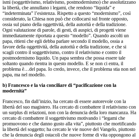
ismi (soggettivismo, relativismo, postmodernismo) che assolutizzano
la libertà, che annullano i legami, che rendono “liquida” e
“indeterminata” l’esistenza. Rispetto a questo “modernismo”, così
considerato, la Chiesa non può che collocarsi sul fronte opposto,
ossia sul piano della oggettività, della autorità e della tradizione.
Ogni valutazione di parole, di gesti, di auspici, di progetti viene
immediatamente riportata a questo “modello”. Quando ascolti un
papa, ritieni che egli debba parlare secondo il modello, ossia a
favore della oggettività, della autorità e della tradizione, e che si
scagli contro il soggettivismo, contro il relativismo e contro il
postmodernismo liquido. Un papa sembra che possa essere tale
soltanto quando rientra in questo modello. E se non ci entra, il
problema è…del papa. Io credo, invece, che il problema stia non nel
papa, ma nel modello.
b) Francesco e la via conciliare di “pacificazione con la
modernità”
Francesco, fin dall’inizio, ha cercato di essere autorevole con la
libertà del suo magistero. Ha cercato di combattere il relativismo con
un surplus di relazioni, non con la denuncia della loro mancanza. Ha
cercato di combattere il soggettivismo motivando i “legami che
promuovono e che danno gusto alla vita”, piuttosto che mortificando
la libertà del soggetto; ha cercato le vie nuove del Vangelo, piuttosto
che la denuncia degli ostacoli che nuove forme di vita oppongono al