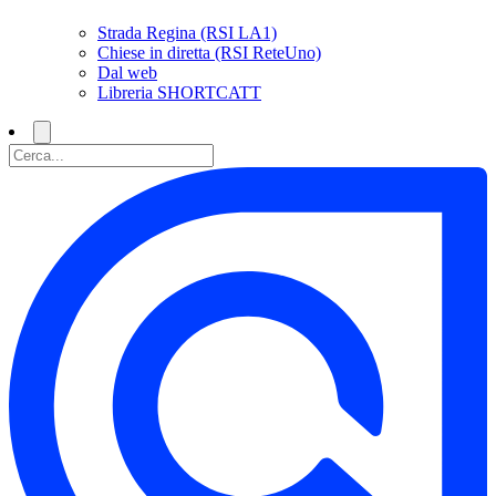
Strada Regina (RSI LA1)
Chiese in diretta (RSI ReteUno)
Dal web
Libreria SHORTCATT