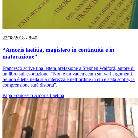
22/08/2018 - 8:40
“Amoris laetitia, magistero in continuità e in
maturazioneˮ
Francesco scrive una lettera-prefazione a Stephen Walford, autore di
un libro sull'esortazione: “Non è un vademecum sui vari argomenti.
Se non è letta nella sua interezza e nell’ordine in cui è stata scritta, la
comprensione sarà distortaˮ.
Papa Francesco
Amoris Laetitia