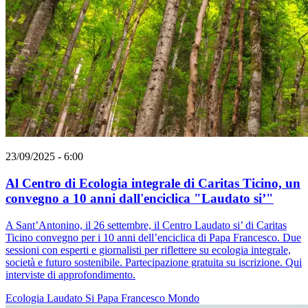
23/09/2025 - 6:00
Al Centro di Ecologia integrale di Caritas Ticino, un
convegno a 10 anni dall'enciclica "Laudato si’"
A Sant’Antonino, il 26 settembre, il Centro Laudato si’ di Caritas
Ticino convegno per i 10 anni dell’enciclica di Papa Francesco. Due
sessioni con esperti e giornalisti per riflettere su ecologia integrale,
società e futuro sostenibile. Partecipazione gratuita su iscrizione. Qui
interviste di approfondimento.
Ecologia
Laudato Si
Papa Francesco
Mondo