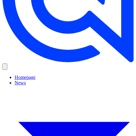
Homepage
News