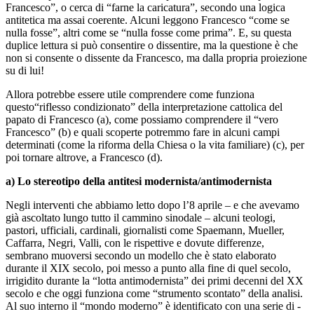
Francesco”, o cerca di “farne la caricatura”, secondo una logica
antitetica ma assai coerente. Alcuni leggono Francesco “come se
nulla fosse”, altri come se “nulla fosse come prima”. E, su questa
duplice lettura si può consentire o dissentire, ma la questione è che
non si consente o dissente da Francesco, ma dalla propria proiezione
su di lui!
Allora potrebbe essere utile comprendere come funziona
questo“riflesso condizionato” della interpretazione cattolica del
papato di Francesco (a), come possiamo comprendere il “vero
Francesco” (b) e quali scoperte potremmo fare in alcuni campi
determinati (come la riforma della Chiesa o la vita familiare) (c), per
poi tornare altrove, a Francesco (d).
a) Lo stereotipo della antitesi modernista/antimodernista
Negli interventi che abbiamo letto dopo l’8 aprile – e che avevamo
già ascoltato lungo tutto il cammino sinodale – alcuni teologi,
pastori, ufficiali, cardinali, giornalisti come Spaemann, Mueller,
Caffarra, Negri, Valli, con le rispettive e dovute differenze,
sembrano muoversi secondo un modello che è stato elaborato
durante il XIX secolo, poi messo a punto alla fine di quel secolo,
irrigidito durante la “lotta antimodernista” dei primi decenni del XX
secolo e che oggi funziona come “strumento scontato” della analisi.
Al suo interno il “mondo moderno” è identificato con una serie di -