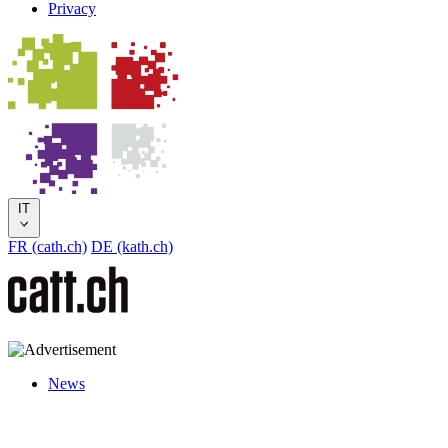
Privacy
IT
FR (cath.ch)
DE (kath.ch)
News