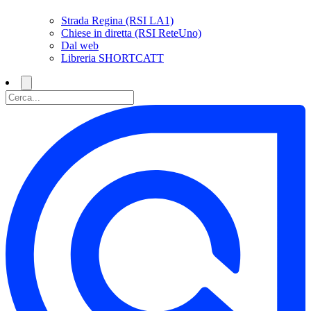
Strada Regina (RSI LA1)
Chiese in diretta (RSI ReteUno)
Dal web
Libreria SHORTCATT