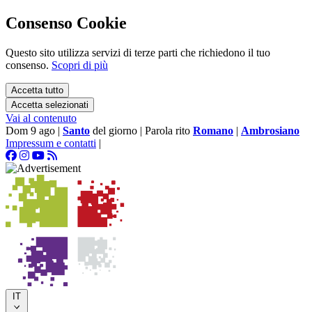
Consenso Cookie
Questo sito utilizza servizi di terze parti che richiedono il tuo
consenso.
Scopri di più
Accetta tutto
Accetta selezionati
Vai al contenuto
Dom 9 ago
|
Santo
del giorno
|
Parola rito
Romano
|
Ambrosiano
Impressum e contatti
|
IT