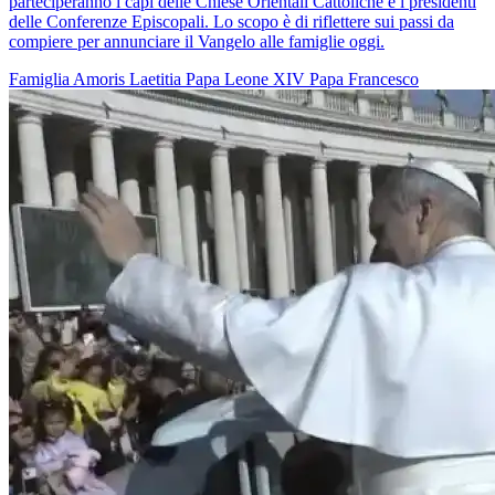
parteciperanno i capi delle Chiese Orientali Cattoliche e i presidenti
delle Conferenze Episcopali. Lo scopo è di riflettere sui passi da
compiere per annunciare il Vangelo alle famiglie oggi.
Famiglia
Amoris Laetitia
Papa Leone XIV
Papa Francesco