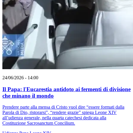
24/06/2026 - 14:00
Il Papa: l'Eucarestia antidoto ai fermenti di divisione
che minano il mondo
Prendere parte alla mensa di Cristo vuol dire “essere formati dalla
Parola di Dio, ristorarsi”, “rendere grazie” spiega Leone XIV
all’udienza generale, nella quarta catechesi dedicata alla
Costituzione Sacrosanctum Concilium.