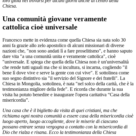
loro gioia nel trovarsi per alcuni giorni anche al centro della
Chiesa.
Una comunità giovane veramente
cattolica cioè universale
Francesco mette in evidenza come quella Chiesa sia nata solo 30
anni fa grazie allo zelo apostolico di alcuni missionari di diverse
nazioni che, "non sono andati lì a fare proselitismo", e hanno saputo
dare vita "a una comunità unita e veramente cattolica", cioè
"universale. E spiega che quella della Chiesa non è un'universalità
che rende tutti uguali ma che si incultura, si incarna, cogliendo "il
bene lì dove vive e serve la gente con cui vive". E sottolinea come
suo segno distintivo sia "il servizio del Signore e dei fratelli". La
Chiesa in Mongolia, sottolinea, è nata "nel solco della carità, che è la
testimonianza migliore della fede". E ricorda che durante la sua
visita ha potuto benedire e inaugurare l'opera caritativa “Casa della
misericordia”.
Una casa che è il biglietto da visita di quei cristiani, ma che
richiama ogni nostra comunità a essere casa della misericordia cioè
luogo aperto, luogo accogliente, dove le miserie di ciascuno
possano entrare senza vergogna a contatto con la misericordia di
Dio che rialza e risana. Ecco la testimonianza della Chiesa