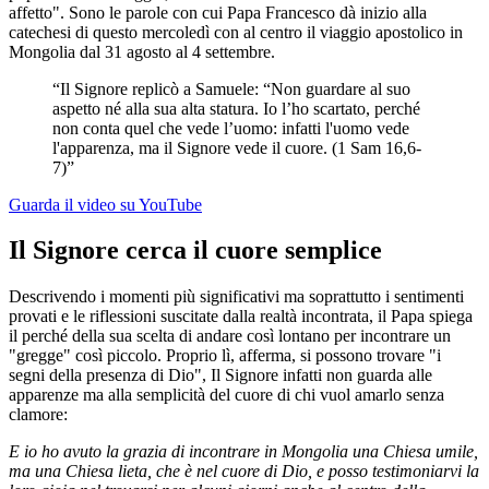
affetto". Sono le parole con cui Papa Francesco dà inizio alla
catechesi di questo mercoledì con al centro il viaggio apostolico in
Mongolia dal 31 agosto al 4 settembre.
“Il Signore replicò a Samuele: “Non guardare al suo
aspetto né alla sua alta statura. Io l’ho scartato, perché
non conta quel che vede l’uomo: infatti l'uomo vede
l'apparenza, ma il Signore vede il cuore. (1 Sam 16,6-
7)”
Guarda il video su YouTube
Il Signore cerca il cuore semplice
Descrivendo i momenti più significativi ma soprattutto i sentimenti
provati e le riflessioni suscitate dalla realtà incontrata, il Papa spiega
il perché della sua scelta di andare così lontano per incontrare un
"gregge" così piccolo. Proprio lì, afferma, si possono trovare "i
segni della presenza di Dio", Il Signore infatti non guarda alle
apparenze ma alla semplicità del cuore di chi vuol amarlo senza
clamore:
E io ho avuto la grazia di incontrare in Mongolia una Chiesa umile,
ma una Chiesa lieta, che è nel cuore di Dio, e posso testimoniarvi la