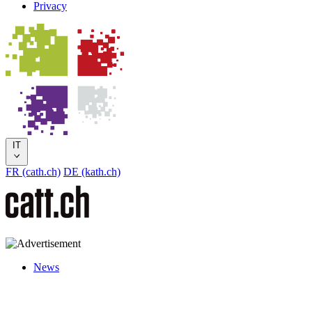
Privacy
IT
FR (cath.ch)
DE (kath.ch)
News