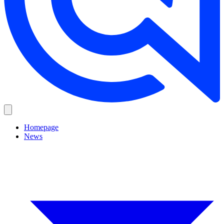
Homepage
News