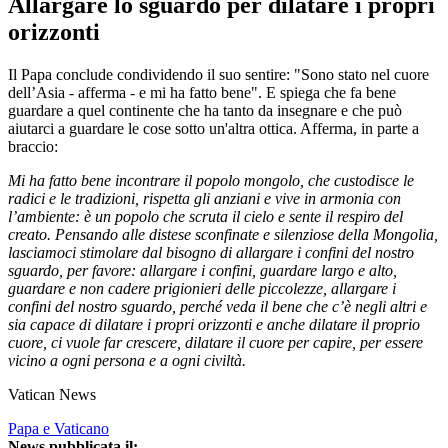
Allargare lo sguardo per dilatare i propri
orizzonti
Il Papa conclude condividendo il suo sentire: "Sono stato nel cuore
dell’Asia - afferma - e mi ha fatto bene". E spiega che fa bene
guardare a quel continente che ha tanto da insegnare e che può
aiutarci a guardare le cose sotto un'altra ottica. Afferma, in parte a
braccio:
Mi ha fatto bene incontrare il popolo mongolo, che custodisce le
radici e le tradizioni, rispetta gli anziani e vive in armonia con
l’ambiente: è un popolo che scruta il cielo e sente il respiro del
creato. Pensando alle distese sconfinate e silenziose della Mongolia,
lasciamoci stimolare dal bisogno di allargare i confini del nostro
sguardo, per favore: allargare i confini, guardare largo e alto,
guardare e non cadere prigionieri delle piccolezze, allargare i
confini del nostro sguardo, perché veda il bene che c’è negli altri e
sia capace di dilatare i propri orizzonti e anche dilatare il proprio
cuore, ci vuole far crescere, dilatare il cuore per capire, per essere
vicino a ogni persona e a ogni civiltà.
Vatican News
Papa e Vaticano
News pubblicata il: