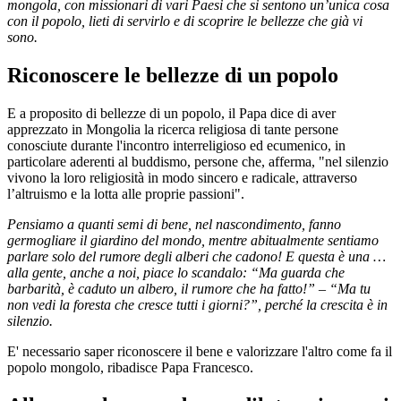
mongola, con missionari di vari Paesi che si sentono un’unica cosa
con il popolo, lieti di servirlo e di scoprire le bellezze che già vi
sono.
Riconoscere le bellezze di un popolo
E a proposito di bellezze di un popolo, il Papa dice di aver
apprezzato in Mongolia la ricerca religiosa di tante persone
conosciute durante l'incontro interreligioso ed ecumenico, in
particolare aderenti al buddismo, persone che, afferma, "nel silenzio
vivono la loro religiosità in modo sincero e radicale, attraverso
l’altruismo e la lotta alle proprie passioni".
Pensiamo a quanti semi di bene, nel nascondimento, fanno
germogliare il giardino del mondo, mentre abitualmente sentiamo
parlare solo del rumore degli alberi che cadono! E questa è una …
alla gente, anche a noi, piace lo scandalo: “Ma guarda che
barbarità, è caduto un albero, il rumore che ha fatto!” – “Ma tu
non vedi la foresta che cresce tutti i giorni?”, perché la crescita è in
silenzio.
E' necessario saper riconoscere il bene e valorizzare l'altro come fa il
popolo mongolo, ribadisce Papa Francesco.