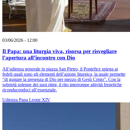
03/06/2026 - 12:00
Il Papa: una liturgia viva, risorsa per risvegliare
l’apertura all’incontro con Dio
All’udienza generale in piazza San Pietro, il Pontefice spiega ai
fedeli quali sono gli elementi dell’azione liturgica, la quale permette
“di gustare la presenza di Dio per mezzo di Gesù Cristo”. Con la
sobrietà solenne dei suoi ritmi, il rito interrompe attività frenetiche
riconducendoci all’essenziale.
Udienza
Papa Leone XIV