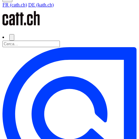
FR (cath.ch)
DE (kath.ch)