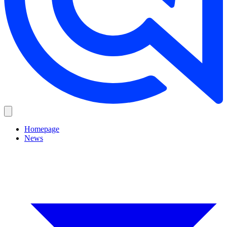
Homepage
News