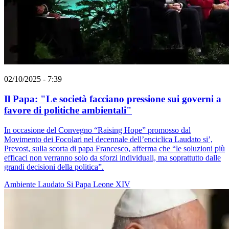
02/10/2025 - 7:39
Il Papa: "Le società facciano pressione sui governi a
favore di politiche ambientali"
In occasione del Convegno “Raising Hope” promosso dal
Movimento dei Focolari nel decennale dell’enciclica Laudato si’,
Prevost, sulla scorta di papa Francesco, afferma che “le soluzioni più
efficaci non verranno solo da sforzi individuali, ma soprattutto dalle
grandi decisioni della politica”.
Ambiente
Laudato Si
Papa Leone XIV