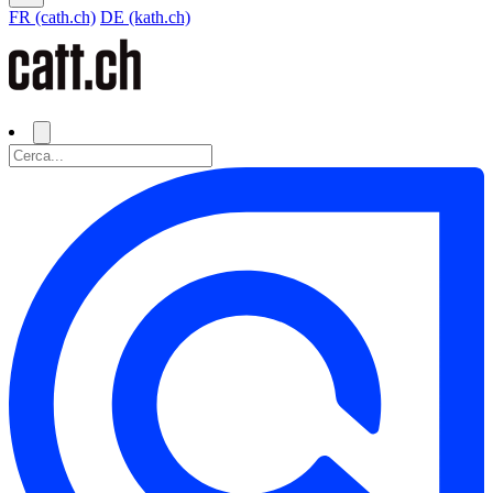
FR (cath.ch)
DE (kath.ch)