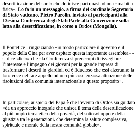
desertificazione del suolo che definisce pari quasi ad una «malattia
fisica».
Lo fa in un messaggio, a firma del cardinale Segretario
di Stato vaticano, Pietro Parolin, inviato ai partecipanti alla
13esima Conferenza degli Stati Parte alla Convenzione sulla
lotta alla desertificazione, in corso a Ordos (Mongolia).
Il Pontefice - ringraziando «in modo particolare il governo e il
popolo della Cina per aver ospitato questa importante assemblea» -
si dice «lieto» che «la Conferenza si preoccupi di risvegliare
l’interesse e l’impegno dei giovani per la grande impresa di
trasformare i deserti in giardini, ed è fiducioso che essi alzeranno la
loro voce nel fare appello ad una più coscienziosa attuazione delle
risoluzioni della comunità internazionale a questo proposito».
In particolare, auspicio del Papa è che l’evento di Ordos sia guidato
«da un approccio integrale che unisca il tema della desertificazione
al più ampio tema etico della povertà, del sottosviluppo e della
giustizia tra le generazioni, che determina la salute complessiva,
spirituale e morale della nostra comunità globale».