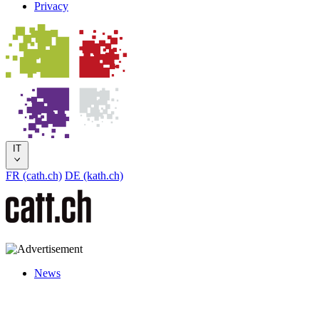
Privacy
IT
FR (cath.ch)
DE (kath.ch)
News