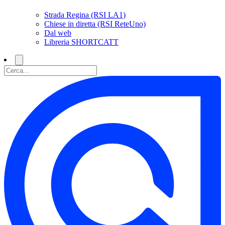
Strada Regina (RSI LA1)
Chiese in diretta (RSI ReteUno)
Dal web
Libreria SHORTCATT