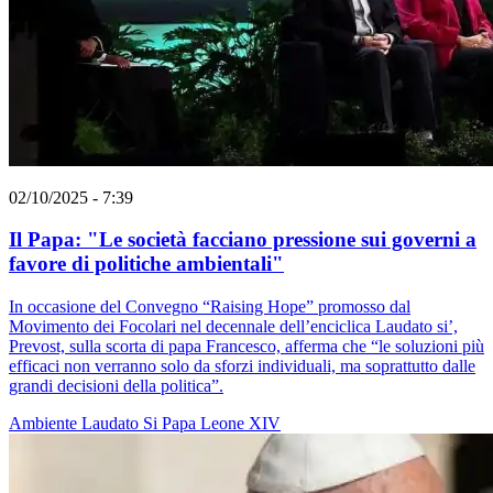
02/10/2025 - 7:39
Il Papa: "Le società facciano pressione sui governi a
favore di politiche ambientali"
In occasione del Convegno “Raising Hope” promosso dal
Movimento dei Focolari nel decennale dell’enciclica Laudato si’,
Prevost, sulla scorta di papa Francesco, afferma che “le soluzioni più
efficaci non verranno solo da sforzi individuali, ma soprattutto dalle
grandi decisioni della politica”.
Ambiente
Laudato Si
Papa Leone XIV