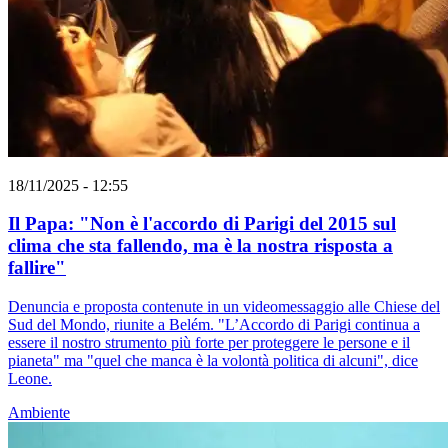
18/11/2025 - 12:55
Il Papa: "Non è l'accordo di Parigi del 2015 sul
clima che sta fallendo, ma è la nostra risposta a
fallire"
Denuncia e proposta contenute in un videomessaggio alle Chiese del
Sud del Mondo, riunite a Belém. "L’Accordo di Parigi continua a
essere il nostro strumento più forte per proteggere le persone e il
pianeta" ma "quel che manca è la volontà politica di alcuni", dice
Leone.
Ambiente