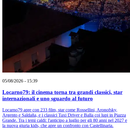
05/08/2026 - 15:39
Locarno79: il cinema torna tra grandi classici, star
internazionali e uno sguardo al futuro
Locarno79 apre con 233 film, star come Rossellini, Aronofsky,
Argento e Saldaña, e i classici Taxi Driver e Balla coi lupi in Piazza
Grande. Tra i temi caldi: l'anticipo a luglio per gli 80 anni nel 2027 e
la nuova giuria kids, che apre un confronto con Castellinaria.