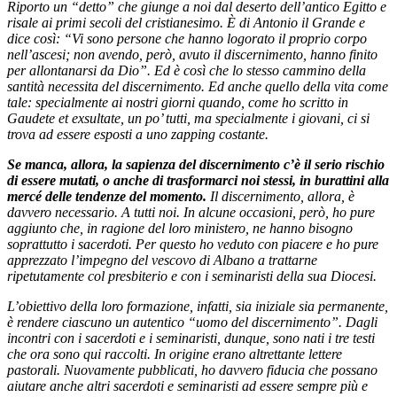
Riporto un “detto” che giunge a noi dal deserto dell’antico Egitto e
risale ai primi secoli del cristianesimo. È di Antonio il Grande e
dice così: “Vi sono persone che hanno logorato il proprio corpo
nell’ascesi; non avendo, però, avuto il discernimento, hanno finito
per allontanarsi da Dio”. Ed è così che lo stesso cammino della
santità necessita del discernimento. Ed anche quello della vita come
tale: specialmente ai nostri giorni quando, come ho scritto in
Gaudete et exsultate, un po’ tutti, ma specialmente i giovani, ci si
trova ad essere esposti a uno zapping costante.
Se manca, allora, la sapienza del discernimento c’è il serio rischio
di essere mutati, o anche di trasformarci noi stessi, in burattini alla
mercé delle tendenze del momento.
Il discernimento, allora, è
davvero necessario. A tutti noi. In alcune occasioni, però, ho pure
aggiunto che, in ragione del loro ministero, ne hanno bisogno
soprattutto i sacerdoti. Per questo ho veduto con piacere e ho pure
apprezzato l’impegno del vescovo di Albano a trattarne
ripetutamente col presbiterio e con i seminaristi della sua Diocesi.
L’obiettivo della loro formazione, infatti, sia iniziale sia permanente,
è rendere ciascuno un autentico “uomo del discernimento”. Dagli
incontri con i sacerdoti e i seminaristi, dunque, sono nati i tre testi
che ora sono qui raccolti. In origine erano altrettante lettere
pastorali. Nuovamente pubblicati, ho davvero fiducia che possano
aiutare anche altri sacerdoti e seminaristi ad essere sempre più e