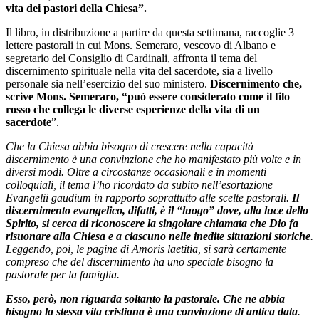
vita dei pastori della Chiesa”.
Il libro, in distribuzione a partire da questa settimana, raccoglie 3
lettere pastorali in cui Mons. Semeraro, vescovo di Albano e
segretario del Consiglio di Cardinali, affronta il tema del
discernimento spirituale nella vita del sacerdote, sia a livello
personale sia nell’esercizio del suo ministero.
Discernimento che,
scrive Mons. Semeraro, “può essere considerato come il filo
rosso che collega le diverse esperienze della vita di un
sacerdote
”.
Che la Chiesa abbia bisogno di crescere nella capacità
discernimento è una convinzione che ho manifestato più volte e in
diversi modi. Oltre a circostanze occasionali e in momenti
colloquiali, il tema l’ho ricordato da subito nell’esortazione
Evangelii gaudium in rapporto soprattutto alle scelte pastorali.
Il
discernimento evangelico, difatti, è il “luogo” dove, alla luce dello
Spirito, si cerca di riconoscere la singolare chiamata che Dio fa
risuonare alla Chiesa e a ciascuno nelle inedite situazioni storiche
.
Leggendo, poi, le pagine di Amoris laetitia, si sarà certamente
compreso che del discernimento ha uno speciale bisogno la
pastorale per la famiglia.
Esso, però, non riguarda soltanto la pastorale. Che ne abbia
bisogno la stessa vita cristiana è una convinzione di antica data
.