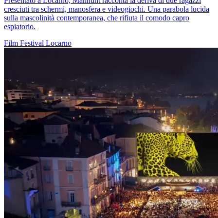
Presentato a Locarno, Manhunt racconta la deriva di due ragazzi
cresciuti tra schermi, manosfera e videogiochi. Una parabola lucida
sulla mascolinità contemporanea, che rifiuta il comodo capro
espiatorio.
Film
Festival
Locarno