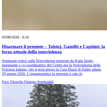
05/08/2026 - 6:16
Disarmare il presente – Tolstoj, Gandhi e Capitini: la
forza attuale della nonviolenza
Seminario estivo sulla Nonviolenza proposto da Katia Senjic,
insegnante e co-coordinatrice del Centro per la Nonviolenza della
Svizzera italiana, che si terrà presso la Casa Buzzi di Dalpe sabato
29 agosto 2026. L'organizzatrice lo presenta a catt.ch.
Pace
Filosofia
Dialogo
Spiritualità