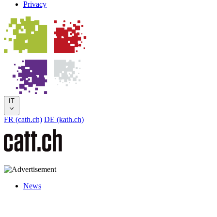
Privacy
IT
FR (cath.ch)
DE (kath.ch)
News