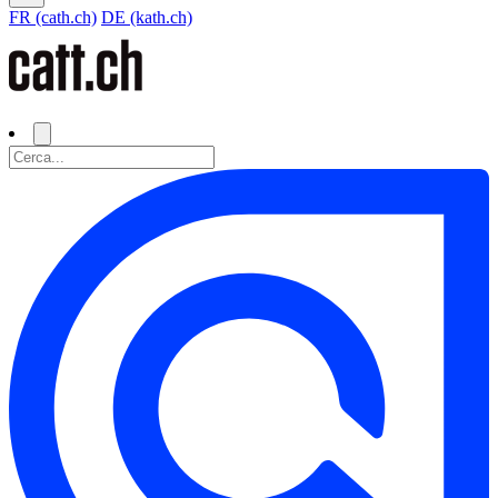
FR (cath.ch)
DE (kath.ch)