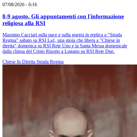
07/08/2026 - 6:16
8-9 agosto. Gli appuntamenti con l'informazione
religiosa alla RSI
Massimo Cacciari sulla pace e sulla guerra in replica a "Strada
Regina" sabato su RSI La1, una gioia che libera a "Chiese in
diretta" domenica su RSI Rete Uno e la Santa Messa domenicale
dalla chiesa del Cristo Risorto a Lugano su RSI Rete Due.
Chiese In Diretta
Strada Regina