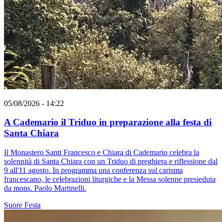
05/08/2026 - 14:22
A Cademario il Triduo in preparazione alla festa di
Santa Chiara
Il Monastero Santi Francesco e Chiara di Cademario celebra la
solennità di Santa Chiara con un Triduo di preghiera e riflessione dal
9 all'11 agosto. In programma una conferenza sul carisma
francescano, le celebrazioni liturgiche e la Messa solenne presieduta
da mons. Paolo Martinelli.
Suore
Festa