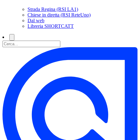
Strada Regina (RSI LA1)
Chiese in diretta (RSI ReteUno)
Dal web
Libreria SHORTCATT