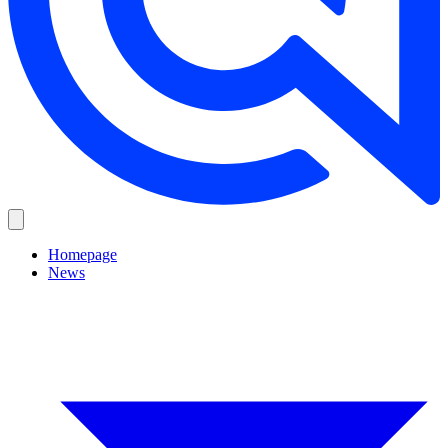
Homepage
News