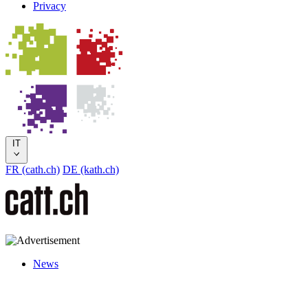
Privacy
IT
FR (cath.ch)
DE (kath.ch)
News