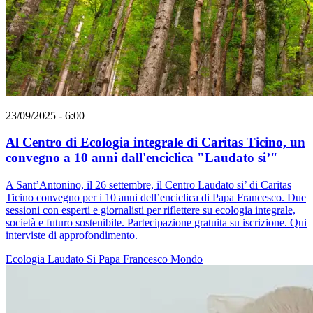
23/09/2025 - 6:00
Al Centro di Ecologia integrale di Caritas Ticino, un
convegno a 10 anni dall'enciclica "Laudato si’"
A Sant’Antonino, il 26 settembre, il Centro Laudato si’ di Caritas
Ticino convegno per i 10 anni dell’enciclica di Papa Francesco. Due
sessioni con esperti e giornalisti per riflettere su ecologia integrale,
società e futuro sostenibile. Partecipazione gratuita su iscrizione. Qui
interviste di approfondimento.
Ecologia
Laudato Si
Papa Francesco
Mondo