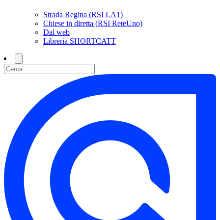
Strada Regina (RSI LA1)
Chiese in diretta (RSI ReteUno)
Dal web
Libreria SHORTCATT