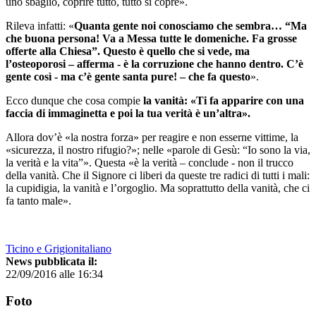
uno sbaglio, coprire tutto, tutto si copre».
Rileva infatti: «
Quanta gente noi conosciamo che sembra… “Ma
che buona persona! Va a Messa tutte le domeniche. Fa grosse
offerte alla Chiesa”. Questo è quello che si vede, ma
l’osteoporosi – afferma - è la corruzione che hanno dentro. C’è
gente così - ma c’è gente santa pure! – che fa questo
».
Ecco dunque che cosa compie
la vanità: «Ti fa apparire con una
faccia di immaginetta e poi la tua verità è un’altra».
Allora dov’è «la nostra forza» per reagire e non esserne vittime, la
«sicurezza, il nostro rifugio?»; nelle «parole di Gesù: “Io sono la via,
la verità e la vita”». Questa «è la verità – conclude - non il trucco
della vanità. Che il Signore ci liberi da queste tre radici di tutti i mali:
la cupidigia, la vanità e l’orgoglio. Ma soprattutto della vanità, che ci
fa tanto male».
Ticino e Grigionitaliano
News pubblicata il:
22/09/2016 alle 16:34
Foto