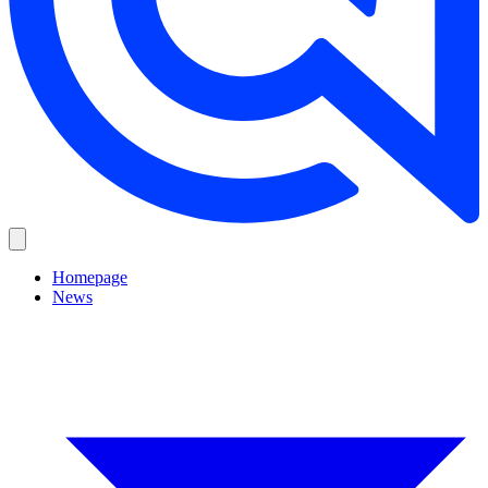
Homepage
News