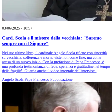
03/06/2025 - 10:57
Card. Scola e il mistero della vecchiaia: "Saremo
sempre con il Signore"
Nel suo ultimo libro, il cardinale Angelo Scola riflette con sincerità
su vecchiaia, sofferenza e morte, viste non come fine, ma come
attesa di un nuovo inizio. Con la prefazione di Papa Francesco, è
una profonda testimonianza di fede, speranza e gratitudine nel tempo
della fragilità. Guarda anche il video integrale dell'intervista.
Angelo Scola
Papa Francesco
Pubblicazione