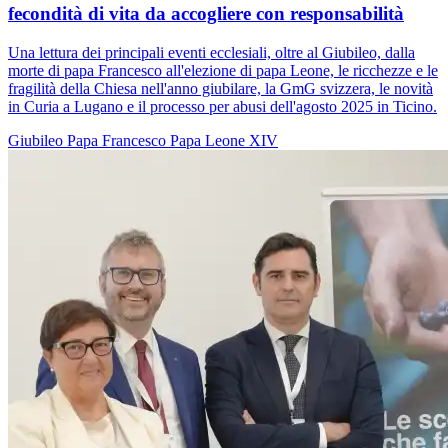
fecondità di vita da accogliere con responsabilità
Una lettura dei principali eventi ecclesiali, oltre al Giubileo, dalla
morte di papa Francesco all'elezione di papa Leone, le ricchezze e le
fragilità della Chiesa nell'anno giubilare, la GmG svizzera, le novità
in Curia a Lugano e il processo per abusi dell'agosto 2025 in Ticino.
Giubileo
Papa Francesco
Papa Leone XIV