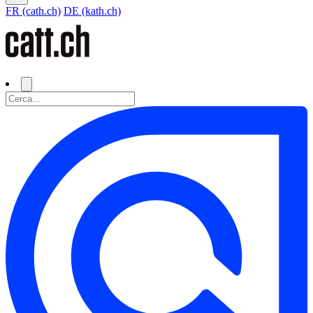
FR (cath.ch)
DE (kath.ch)