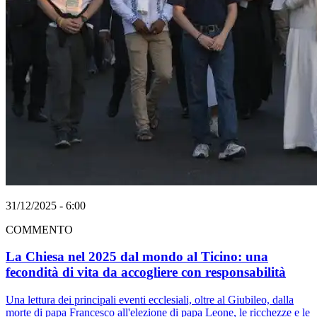
31/12/2025 - 6:00
COMMENTO
La Chiesa nel 2025 dal mondo al Ticino: una
fecondità di vita da accogliere con responsabilità
Una lettura dei principali eventi ecclesiali, oltre al Giubileo, dalla
morte di papa Francesco all'elezione di papa Leone, le ricchezze e le