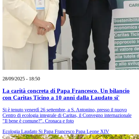
28/09/2025 - 18:50
La carità concreta di Papa Francesco. Un bilancio
con Caritas Ticino a 10 anni dalla Laudato si'
Si è tenuto venerdì 26 settembre, a S. Antonino, presso il nuovo
Centro di ecologia integrale di Caritas, il Convegno internazionale
"Il bene è comune?". Cronaca e foto
Ecologia
Laudato Si
Papa Francesco
Papa Leone XIV