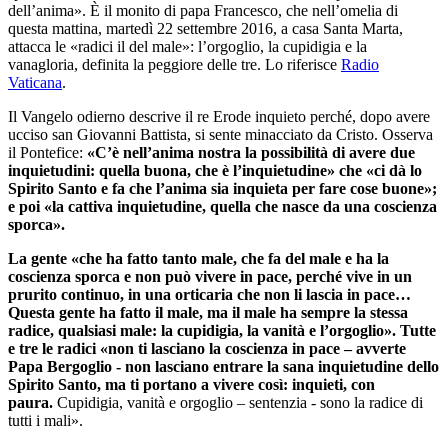
dell’anima». È il monito di papa Francesco, che nell’omelia di
questa mattina, martedì 22 settembre 2016, a casa Santa Marta,
attacca le «radici il del male»: l’orgoglio, la cupidigia e la
vanagloria, definita la peggiore delle tre. Lo riferisce
Radio
Vaticana
.
Il Vangelo odierno descrive il re Erode inquieto perché, dopo avere
ucciso san Giovanni Battista, si sente minacciato da Cristo. Osserva
il Pontefice:
«C’è nell’anima nostra la possibilità di avere due
inquietudini: quella buona, che è l’inquietudine» che «ci dà lo
Spirito Santo e fa che l’anima sia inquieta per fare cose buone»;
e poi «la cattiva inquietudine, quella che nasce da una coscienza
sporca».
La gente «che ha fatto tanto male, che fa del male e ha la
coscienza sporca e non può vivere in pace, perché vive in un
prurito continuo, in una orticaria che non li lascia in pace…
Questa gente ha fatto il male, ma il male ha sempre la stessa
radice, qualsiasi male: la cupidigia, la vanità e l’orgoglio».
Tutte
e tre le radici «non ti lasciano la coscienza in pace – avverte
Papa Bergoglio - non lasciano entrare la sana inquietudine dello
Spirito Santo, ma ti portano a vivere così: inquieti, con
paura.
Cupidigia, vanità e orgoglio – sentenzia - sono la radice di
tutti i mali».