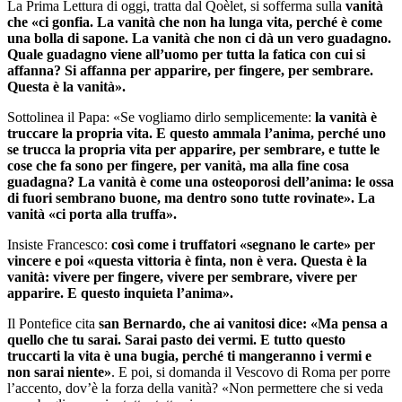
La Prima Lettura di oggi, tratta dal Qoèlet, si sofferma sulla
vanità
che «ci gonfia. La vanità che non ha lunga vita, perché è come
una bolla di sapone. La vanità che non ci dà un vero guadagno.
Quale guadagno viene all’uomo per tutta la fatica con cui si
affanna? Si affanna per apparire, per fingere, per sembrare.
Questa è la vanità».
Sottolinea il Papa: «Se vogliamo dirlo semplicemente:
la vanità è
truccare la propria vita. E questo ammala l’anima, perché uno
se trucca la propria vita per apparire, per sembrare, e tutte le
cose che fa sono per fingere, per vanità, ma alla fine cosa
guadagna? La vanità è come una osteoporosi dell’anima: le ossa
di fuori sembrano buone, ma dentro sono tutte rovinate». La
vanità «ci porta alla truffa».
Insiste Francesco:
così come i truffatori «segnano le carte» per
vincere e poi «questa vittoria è finta, non è vera. Questa è la
vanità: vivere per fingere, vivere per sembrare, vivere per
apparire. E questo inquieta l’anima».
Il Pontefice cita
san Bernardo, che ai vanitosi dice: «Ma pensa a
quello che tu sarai. Sarai pasto dei vermi. E tutto questo
truccarti la vita è una bugia, perché ti mangeranno i vermi e
non sarai niente»
. E poi, si domanda il Vescovo di Roma per porre
l’accento, dov’è la forza della vanità? «Non permettere che si veda