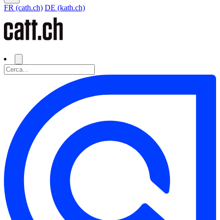
FR (cath.ch)
DE (kath.ch)