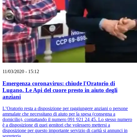
11/03/2020 - 15:12
Emergenza coronavirus: chiude l'Oratorio di
Lugano. Le Api del cuore presto in aiuto degli
anziani
L’Oratorio resta a disposizione per raggiungere anziani o persone
ammalate che necessitano di aiuto per la spesa (consegna a
domicilio), contattando il numero 091 921 24 45. Lo stesso numero
è a disposizione di quei genitori che volessero mettersi a
disposizione per questo importante servizio di carità si annunci in
segreteria.