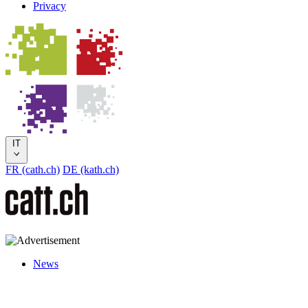
Privacy
IT
FR (cath.ch)
DE (kath.ch)
News