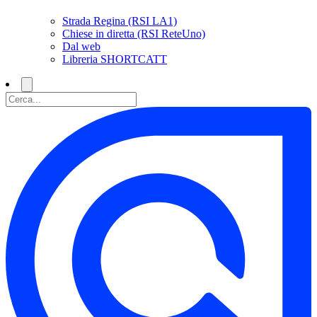
Strada Regina (RSI LA1)
Chiese in diretta (RSI ReteUno)
Dal web
Libreria SHORTCATT