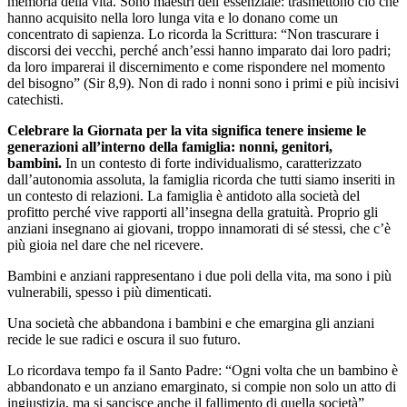
memoria della vita. Sono maestri dell’essenziale: trasmettono ciò che
hanno acquisito nella loro lunga vita e lo donano come un
concentrato di sapienza. Lo ricorda la Scrittura: “Non trascurare i
discorsi dei vecchi, perché anch’essi hanno imparato dai loro padri;
da loro imparerai il discernimento e come rispondere nel momento
del bisogno” (Sir 8,9). Non di rado i nonni sono i primi e più incisivi
catechisti.
Celebrare la Giornata per la vita significa tenere insieme le
generazioni all’interno della famiglia: nonni, genitori,
bambini.
In un contesto di forte individualismo, caratterizzato
dall’autonomia assoluta, la famiglia ricorda che tutti siamo inseriti in
un contesto di relazioni. La famiglia è antidoto alla società del
profitto perché vive rapporti all’insegna della gratuità. Proprio gli
anziani insegnano ai giovani, troppo innamorati di sé stessi, che c’è
più gioia nel dare che nel ricevere.
Bambini e anziani rappresentano i due poli della vita, ma sono i più
vulnerabili, spesso i più dimenticati.
Una società che abbandona i bambini e che emargina gli anziani
recide le sue radici e oscura il suo futuro.
Lo ricordava tempo fa il Santo Padre: “Ogni volta che un bambino è
abbandonato e un anziano emarginato, si compie non solo un atto di
ingiustizia, ma si sancisce anche il fallimento di quella società”