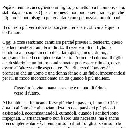
Papà e mamma, accogliendo un figlio, promettono a lui amore, cura,
stabilità, attenzione. Questa promessa non può essere tradita, perché
i figli ne hanno bisogno per guardare con speranza al loro domani.
Il contesto più vero dove far sorgere una vita e coltivarla è quello
dell’amore.
Oggi le cose sembrano cambiare perché prevale il desiderio, quello
che facilmente si tramuta in diritto. Il desiderio di un figlio ha
condotto a un superamento della famiglia e, ancora di più, al
superamento della complementarietà tra l’uomo e la donna. Il figlio
del desiderio ha un futuro condizionato: può essere rifiutato, deve
essere all’altezza delle aspettative. Ben diverso è l’amore; è la
promessa che un uomo e una donna fanno a un figlio, impegnandosi
per lui in modo incondizionato sin da quando è più indifeso.
Custodire la vita umana nascente è un atto di fiducia
verso il futuro.
Ai bambini si affiancano, forse più che in passato, i nonni. Ciò è
dovuto al fatto che gli anziani devono occuparsi dei più piccoli
assistendoli, accompagnandoli, curandoli, quando i genitori sono
impegnati. L’affiancamento non è solo una necessità, ma è anche
una complementarietà. I bambini sono il futuro, gli anziani sono la