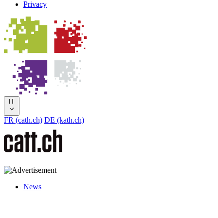
Privacy
IT
FR (cath.ch)
DE (kath.ch)
News