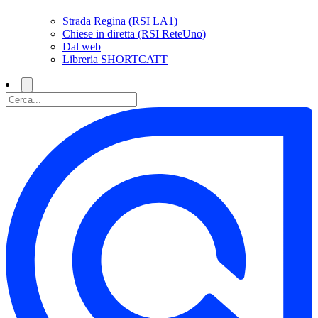
Strada Regina (RSI LA1)
Chiese in diretta (RSI ReteUno)
Dal web
Libreria SHORTCATT