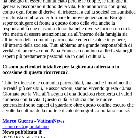
ha bisogno di essere riannunciato perché le coppie, le famiglie in
generale, riscoprano il dono della vita. E lo annuncino con gioia,
contro ogni forma di deriva, di tristezza, a cui la società consumistica
e nichilista sembra voler formare le nuove generazioni. Bisogna
saper coniugare di fronte a questo dono della vita anche la
responsabilità che ciascuno di noi ha nelle diverse forme con cui la
vita merita di essere attenzionata: sia all’interno della famiglia sia
all’interno della comunità parrocchiale ed ecclesiale e in genere,
all’interno della società. Tutti abbiamo una grande responsabilità di
verità e di amore - come Papa Francesco continua a dirci - sia negli
aspetti più prettamente pastorali sia in quelli culturali.
Ci sono particolari iniziative per la giornata odierna o in
occasione di questa ricorrenza?
Tutte le diocesi e le comunità parrocchiali, ma anche i movimenti e
le realtà più sensibili, le associazioni, stanno vivendo questa 40.ma
Giornata per la Vita all’insegna di una fiduciosa riscoperta di valori
connessi con la vita. Questo ci dà la fiducia che le nuove
generazioni sono capaci di guardare oltre questo confine oscuro che
a volte la cultura della morte e il calo demografico portano con sé.
Marco Guerra - VaticanNews
Ticino e Grigionitaliano
News pubblicata il:
05/02/2018 alle 19:15