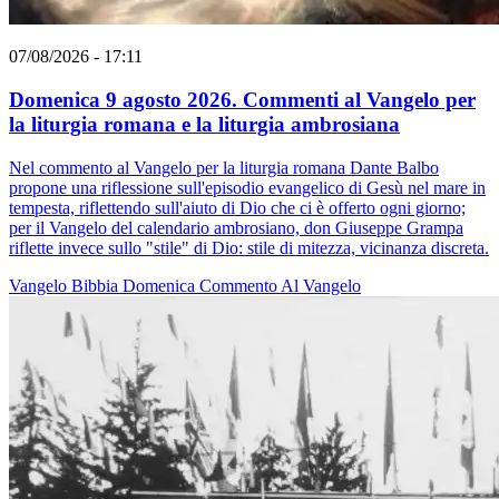
07/08/2026 - 17:11
Domenica 9 agosto 2026. Commenti al Vangelo per
la liturgia romana e la liturgia ambrosiana
Nel commento al Vangelo per la liturgia romana Dante Balbo
propone una riflessione sull'episodio evangelico di Gesù nel mare in
tempesta, riflettendo sull'aiuto di Dio che ci è offerto ogni giorno;
per il Vangelo del calendario ambrosiano, don Giuseppe Grampa
riflette invece sullo "stile" di Dio: stile di mitezza, vicinanza discreta.
Vangelo
Bibbia
Domenica
Commento Al Vangelo