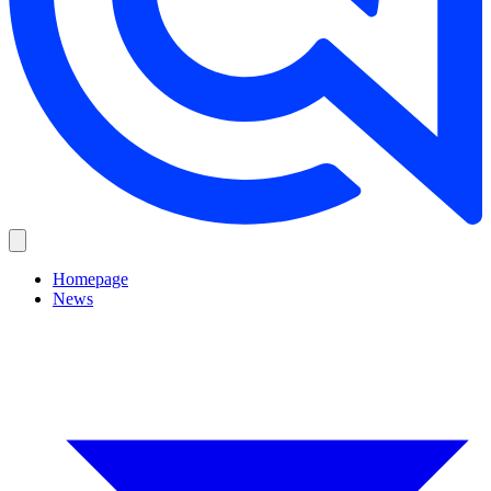
Homepage
News