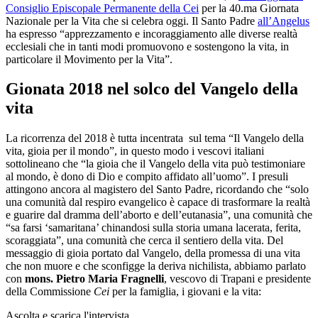
Consiglio Episcopale Permanente della Cei
per la 40.ma Giornata
Nazionale per la Vita che si celebra oggi. Il Santo Padre
all’Angelus
ha espresso “apprezzamento e incoraggiamento alle diverse realtà
ecclesiali che in tanti modi promuovono e sostengono la vita, in
particolare il Movimento per la Vita”.
Gionata 2018 nel solco del Vangelo della
vita
La ricorrenza del 2018 è tutta incentrata sul tema “Il Vangelo della
vita, gioia per il mondo”, in questo modo i vescovi italiani
sottolineano che “la gioia che il Vangelo della vita può testimoniare
al mondo, è dono di Dio e compito affidato all’uomo”. I presuli
attingono ancora al magistero del Santo Padre, ricordando che “solo
una comunità dal respiro evangelico è capace di trasformare la realtà
e guarire dal dramma dell’aborto e dell’eutanasia”, una comunità che
“sa farsi ‘samaritana’ chinandosi sulla storia umana lacerata, ferita,
scoraggiata”, una comunità che cerca il sentiero della vita. Del
messaggio di gioia portato dal Vangelo, della promessa di una vita
che non muore e che sconfigge la deriva nichilista, abbiamo parlato
con
mons. Pietro Maria
Fragnelli
, vescovo di Trapani e presidente
della Commissione
Cei
per la famiglia, i giovani e la vita:
Ascolta e scarica l'intervista