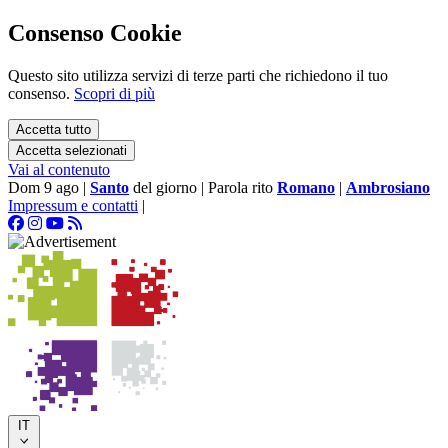
Consenso Cookie
Questo sito utilizza servizi di terze parti che richiedono il tuo
consenso.
Scopri di più
Accetta tutto
Accetta selezionati
Vai al contenuto
Dom 9 ago
|
Santo
del giorno
|
Parola rito
Romano
|
Ambrosiano
Impressum e contatti
|
IT