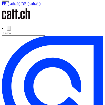
FR (cath.ch)
DE (kath.ch)