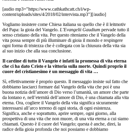
[audio mp3="https://www.cathkathcatt.ch/i/wp-
content/uploads/sites/4/2018/02/intervista.mp3"][/audio]
Vogliamo insistere come Chiesa italiana su quello che è il leitmotiv
del Papa: la gioia del Vangelo.
L’Evangelii Gaudium
pervade tutto il
senso cristiano della vita. Per questo riteniamo che il Vangelo della
vita possa sempre di più illuminare di gioia il mondo e respingere
ogni forma di tristezza che è collegata con la chiusura della vita sia
al suo inizio che alla sua conclusione.
Il cardine di tutto il Vangelo è infatti la promessa di vita eterna
che ci ha dato Cristo e la vittoria sulla morte. Quindi proprio il
cuore del cristianesimo è un messaggio di vita …
Sì, effettivamente è proprio questo. Il messaggio insiste sul fatto che
dobbiamo lasciarci formare dal Vangelo della vita che poi è una
buona notizia dell’amore di Dio verso l’umanità, un amore che parte
da lontano e, nell’eternità dell’amore di Dio, è una chiamata alla vita
eterna. Ora, cogliere il Vangelo della vita significa sicuramente
interessarsi all’arco terreno di ogni storia, di ogni esistenza.
Significa, anche e soprattutto, aprire sempre, ogni giorno, alla
prospettiva di una vita che non muore, di una vita eterna a cui siamo
chiamati. Questo è il cuore del Vangelo; questa è anche, direi, la
radice della gioia profonda che noi possiamo e dobbiamo