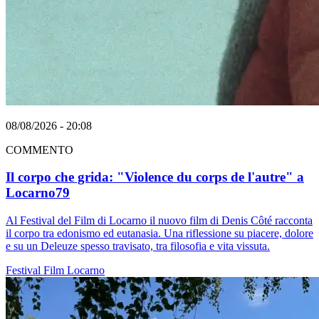
08/08/2026 - 20:08
COMMENTO
Il corpo che grida: "Violence du corps de l'autre" a
Locarno79
Al Festival del Film di Locarno il nuovo film di Denis Côté racconta
il corpo tra edonismo ed eutanasia. Una riflessione su piacere, dolore
e su un Deleuze spesso travisato, tra filosofia e vita vissuta.
Festival
Film
Locarno