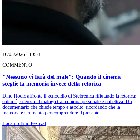
10/08/2026 - 10:53
COMMENTO
"Nessuno vi farà del male": Quando il cinema
sceglie la memoria invece della retorica
Dino Hodić affronta il genocidio di Srebrenica rifiutando la retorica:
sobrietà, silenzi e il dialogo tra memoria personale e collettiva. Un
documentario che chiede tempo e ascolto, ricordando che la
memoria è strumento per comprendere il presente.
Locarno
Film
Festival