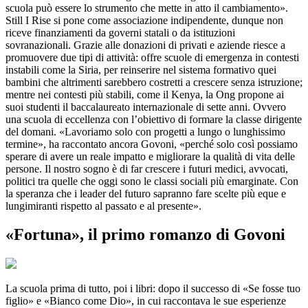
scuola può essere lo strumento che mette in atto il cambiamento».
Still I Rise si pone come associazione indipendente, dunque non
riceve finanziamenti da governi statali o da istituzioni
sovranazionali. Grazie alle donazioni di privati e aziende riesce a
promuovere due tipi di attività: offre scuole di emergenza in contesti
instabili come la Siria, per reinserire nel sistema formativo quei
bambini che altrimenti sarebbero costretti a crescere senza istruzione;
mentre nei contesti più stabili, come il Kenya, la Ong propone ai
suoi studenti il baccalaureato internazionale di sette anni. Ovvero
una scuola di eccellenza con l’obiettivo di formare la classe dirigente
del domani. «Lavoriamo solo con progetti a lungo o lunghissimo
termine», ha raccontato ancora Govoni, «perché solo così possiamo
sperare di avere un reale impatto e migliorare la qualità di vita delle
persone. Il nostro sogno è di far crescere i futuri medici, avvocati,
politici tra quelle che oggi sono le classi sociali più emarginate. Con
la speranza che i leader del futuro sapranno fare scelte più eque e
lungimiranti rispetto al passato e al presente».
«Fortuna», il primo romanzo di Govoni
La scuola prima di tutto, poi i libri: dopo il successo di «Se fosse tuo
figlio» e «Bianco come Dio», in cui raccontava le sue esperienze