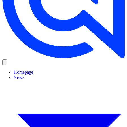
Homepage
News