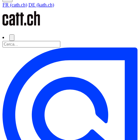
FR (cath.ch)
DE (kath.ch)