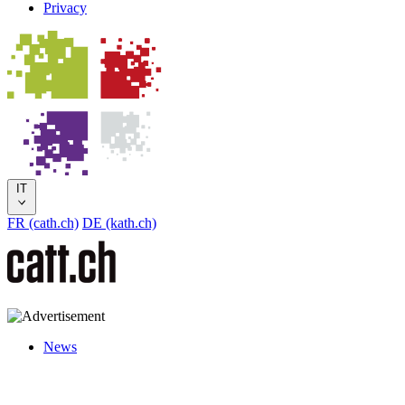
Privacy
IT
FR (cath.ch)
DE (kath.ch)
News