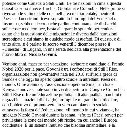
potenze come Canada o Stati Uniti. Le tre nazioni in cima a questa
classifica sono invece Turchia, Giordania e Colombia. Nelle prime si
riversano le vittime delle crisi nell’area mediorientale, mentre il
Paese sudamericano riceve soprattutto i profughi del Venezuela.
Insomma, sebbene le cronache parlino continuamente di sbarchi
sulle coste mediterranee, basta allargare lo sguardo per rendersi
conto che la questione delle migrazioni è diversa dalle narrazioni
stereotipate a cui siamo in qualche modo assuefatti. Di questo, e di
tanto altro, si è parlato lo scorso venerdì 3 dicembre presso il
«Cinestar» di Lugano, in una serata dedicata alla presentazione del
nuovo libro di
Nicolò Govoni
.
Ventotto anni, maestro per vocazione, scrittore e candidato al Premio
Nobel 2020 per la pace, Govoni è tra i cofondatori di Still I Rise,
organizzazione non governativa nata nel 2018 sull’isola greca di
Samos e che oggi ha aperto quattro scuole in altrettanti Paesi del
mondo. Oltre a Samos, l’associazione opera in Siria, Turchia e
Kenya: e nuove scuole sono in via di apertura in Congo e Colombia.
Still I Rise offre un’educazione gratuita e di alta qualità a bambini e
ragazzi in situazioni di disagio, profughi e migranti in particolare,
con l’obiettivo di promuovere un vero cambiamento sociale
attraverso la forza dell’educazione. «Il mondo in cui viviamo», ha
spiegato Nicolò Govoni durante la serata, «sfrutta i Paesi poveri per
privilegiare le zone del mondo più ricche, tra cui anche l’Europa
occidentale. È un sistema ingiusto che bisogna smantellare, e la