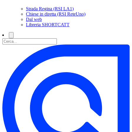
Strada Regina (RSI LA1)
Chiese in diretta (RSI ReteUno)
Dal web
Libreria SHORTCATT