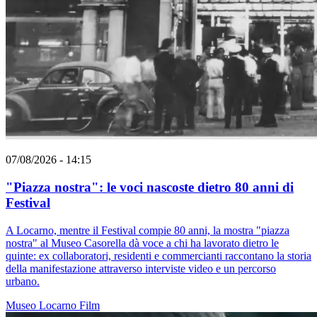
07/08/2026 - 14:15
"Piazza nostra": le voci nascoste dietro 80 anni di
Festival
A Locarno, mentre il Festival compie 80 anni, la mostra "piazza
nostra" al Museo Casorella dà voce a chi ha lavorato dietro le
quinte: ex collaboratori, residenti e commercianti raccontano la storia
della manifestazione attraverso interviste video e un percorso
urbano.
Museo
Locarno
Film