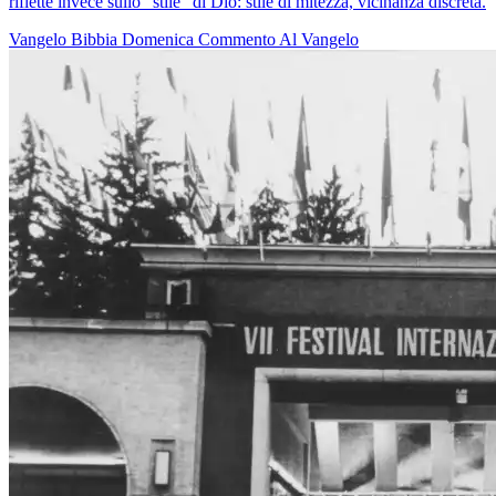
riflette invece sullo "stile" di Dio: stile di mitezza, vicinanza discreta.
Vangelo
Bibbia
Domenica
Commento Al Vangelo