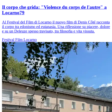
Il corpo che grida: "Violence du corps de l'autre" a
Locarno79
Al Festival del Film di Locarno il nuovo film di Denis Côté racconta
il corpo tra edonismo ed eutanasia. Una riflessione su piacere, dolore
e su un Deleuze spesso travisato, tra filosofia e vita vissuta.
Festival
Film
Locarno