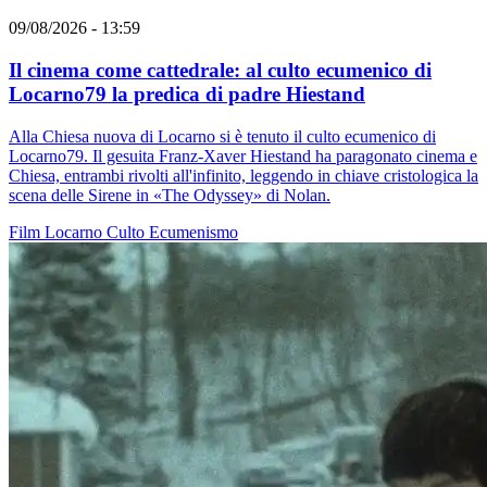
09/08/2026 - 13:59
Il cinema come cattedrale: al culto ecumenico di
Locarno79 la predica di padre Hiestand
Alla Chiesa nuova di Locarno si è tenuto il culto ecumenico di
Locarno79. Il gesuita Franz-Xaver Hiestand ha paragonato cinema e
Chiesa, entrambi rivolti all'infinito, leggendo in chiave cristologica la
scena delle Sirene in «The Odyssey» di Nolan.
Film
Locarno
Culto
Ecumenismo