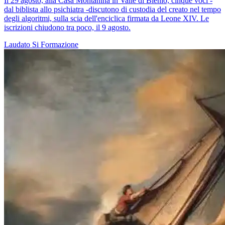
Il 29 agosto, alla Casa Montanina in Valle di Blenio, cinque voci -
dal biblista allo psichiatra -discutono di custodia del creato nel tempo
degli algoritmi, sulla scia dell'enciclica firmata da Leone XIV. Le
iscrizioni chiudono tra poco, il 9 agosto.
Laudato Si
Formazione