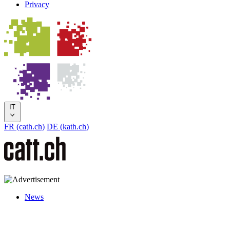
Privacy
IT
FR (cath.ch)
DE (kath.ch)
News