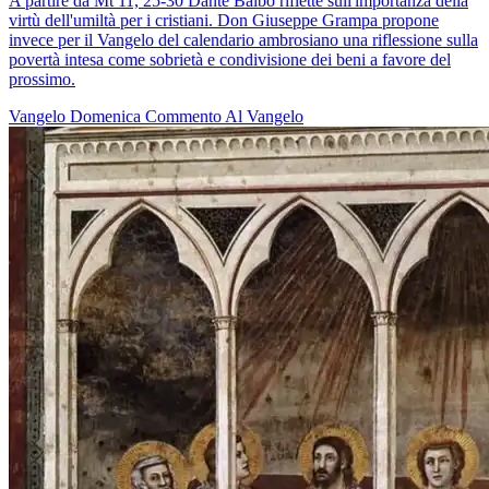
A partire da Mt 11, 25-30 Dante Balbo riflette sull'importanza della
virtù dell'umiltà per i cristiani. Don Giuseppe Grampa propone
invece per il Vangelo del calendario ambrosiano una riflessione sulla
povertà intesa come sobrietà e condivisione dei beni a favore del
prossimo.
Vangelo
Domenica
Commento Al Vangelo