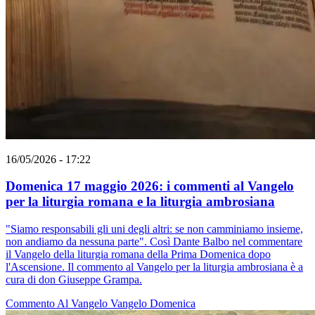
16/05/2026 - 17:22
Domenica 17 maggio 2026: i commenti al Vangelo
per la liturgia romana e la liturgia ambrosiana
"Siamo responsabili gli uni degli altri: se non camminiamo insieme,
non andiamo da nessuna parte". Così Dante Balbo nel commentare
il Vangelo della liturgia romana della Prima Domenica dopo
l'Ascensione. Il commento al Vangelo per la liturgia ambrosiana è a
cura di don Giuseppe Grampa.
Commento Al Vangelo
Vangelo
Domenica