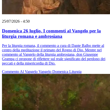
25/07/2026 - 4:50
Domenica 26 luglio. I commenti al Vangelo per la
liturgia romana e ambrosiana
Per la liturgia romana, il commento a cura di Dante Balbo mette al
centro della meditazione il primato del Regno di Dio. Mentre nel
commento al Vangelo della liturgia ambrosiana, don Giuseppe
Grampa ci propone di riflettere sul reale significato del perdono dei
peccati e della misericordia di Dio.
Commento Al Vangelo
Vangelo
Domenica
Liturgia