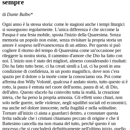
sempre
di
Dante Balbo*
Ogni anno è la stessa storia: come le stagioni anche i tempi liturgici
si susseguono regolarmente. L'unica differenza è che siccome la
Pasqua è una festa mobile, sposta l'inizio della Quaresima. Senza
memoria un popolo non esiste, senza rivisitare la propria storia un
amore è sospeso nell'evanescenza di un attimo. Per questo si può
cogliere il ritorno del tempo di Quaresima come un'occasione per
rileggere la nostra storia, il cammino d'amore che Dio ha fatto con
noi. L'inizio non è stato dei migliori, almeno considerando i risultati:
Dio ha fatto tutto bene, ci ha creati simili a Lui, ci ha posti in una
condizione di confidenza, in un posto magnifico, dove non c'era
spazio per il dolore o la morte come la conosciamo ora. Poi come
afferma don Willy Volonté, qualcosa è andato storto, tutto questo si è
rotto, la paura è entrata nel cuore dell'uomo, paura di sé, di Dio,
dell'altro. Questo sfacelo ha coinvolto tutta la realtà, la creazione
intera, che ha perso la propria armonia. Gli effetti sono chiari, non
solo nelle guerre, nelle violenze, negli squilibri sociali ed economici,
ma anche nel dolore innocente, nella fragilità e nella solitudine.
Tornare all'inizio ci aiuta a guardarci dentro, a constatare questa
ferita radicale che i cristiani chiamano peccato di origine e che il
Battesimo cancella ma non risana del tutto, perché questo è un
processo che si concluderà definitivamente nell'ultimo inizio, quello