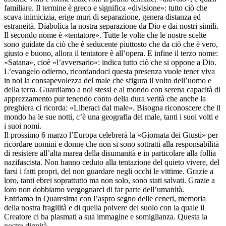
familiare. Il termine è greco e significa «divisione»: tutto ciò che
scava inimicizia, erige muri di separazione, genera distanza ed
estraneità. Diabolica la nostra separazione da Dio e dai nostri simili.
Il secondo nome è «tentatore». Tutte le volte che le nostre scelte
sono guidate da ciò che è seducente piuttosto che da ciò che è vero,
giusto e buono, allora il tentatore è all’opera. E infine il terzo nome:
«Satana», cioè «l’avversario»: indica tutto ciò che si oppone a Dio.
L’evangelo odierno, ricordandoci questa presenza vuole tener viva
in noi la consapevolezza del male che sfigura il volto dell’uomo e
della terra. Guardiamo a noi stessi e al mondo con serena capacità di
apprezzamento pur tenendo conto della dura verità che anche la
preghiera ci ricorda: «Liberaci dal male». Bisogna riconoscere che il
mondo ha le sue notti, c’è una geografia del male, tanti i suoi volti e
i suoi nomi.
Il prossimo 6 marzo l’Europa celebrerà la «Giornata dei Giusti» per
ricordare uomini e donne che non si sono sottratti alla responsabilità
di resistere all’alta marea della disumanità e in particolare alla follia
nazifascista. Non hanno ceduto alla tentazione del quieto vivere, del
farsi i fatti propri, del non guardare negli occhi le vittime. Grazie a
loro, tanti ebrei soprattutto ma non solo, sono stati salvati. Grazie a
loro non dobbiamo vergognarci di far parte dell’umanità.
Entriamo in Quaresima con l’aspro segno delle ceneri, memoria
della nostra fragilità e di quella polvere del suolo con la quale il
Creatore ci ha plasmati a sua immagine e somiglianza. Questa la
nostra dignità.