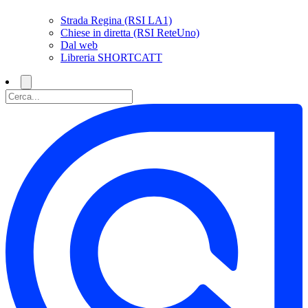
Strada Regina (RSI LA1)
Chiese in diretta (RSI ReteUno)
Dal web
Libreria SHORTCATT