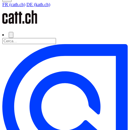
FR (cath.ch)
DE (kath.ch)