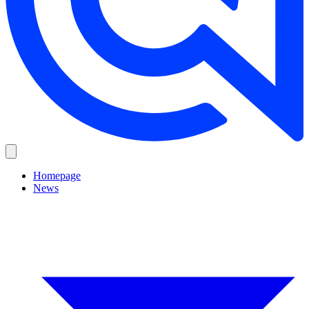
Homepage
News