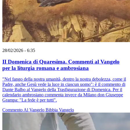
28/02/2026 - 6:35
II Domenica di Quaresima. Commenti al Vangelo
per la liturgia romana e ambrosiana
"Nel fango della nostra umanità, dentro la nostra debolezza, come il
Padre, anche Gesù vede la luce in ciascun uomo": è il commento di
Dante Balbo al Vangelo della Trasfigurazione di Domenica. Per il
calendario ambrosiano commenta invece da Milano don Giuseppe
Grampa: "La fede è per tutti".
Commento Al Vangelo
Bibbia
Vangelo