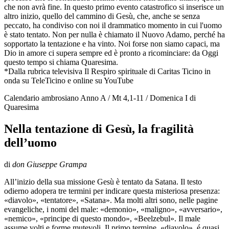
che non avrà fine. In questo primo evento catastrofico si inserisce un
altro inizio, quello del cammino di Gesù, che, anche se senza
peccato, ha condiviso con noi il drammatico momento in cui l'uomo
è stato tentato. Non per nulla è chiamato il Nuovo Adamo, perché ha
sopportato la tentazione e ha vinto. Noi forse non siamo capaci, ma
Dio in amore ci supera sempre ed è pronto a ricominciare: da Oggi
questo tempo si chiama Quaresima.
*Dalla rubrica televisiva Il Respiro spirituale di Caritas Ticino in
onda su TeleTicino e online su YouTube
Calendario ambrosiano Anno A / Mt 4,1-11 / Domenica I di
Quaresima
Nella tentazione di Gesù, la fragilità
dell’uomo
di
don Giuseppe Grampa
All’inizio della sua missione Gesù è tentato da Satana. Il testo
odierno adopera tre termini per indicare questa misteriosa presenza:
«diavolo», «tentatore», «Satana». Ma molti altri sono, nelle pagine
evangeliche, i nomi del male: «demonio», «maligno», «avversario»,
«nemico», «principe di questo mondo», «Beelzebul». Il male
assume volti e forme mutevoli. Il primo termine, «diavolo», é quasi