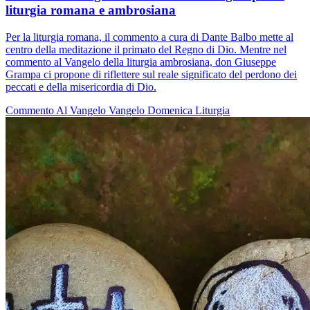
liturgia romana e ambrosiana
Per la liturgia romana, il commento a cura di Dante Balbo mette al
centro della meditazione il primato del Regno di Dio. Mentre nel
commento al Vangelo della liturgia ambrosiana, don Giuseppe
Grampa ci propone di riflettere sul reale significato del perdono dei
peccati e della misericordia di Dio.
Commento Al Vangelo
Vangelo
Domenica
Liturgia