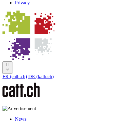
Privacy
IT
FR (cath.ch)
DE (kath.ch)
News