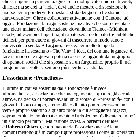
che ci impone la pandemia. Questo ha moltiplicato i momenti vuoti,
di noia: ma se crei la “noia”, devi anche mettere a disposizione le
risorse per rispondervi. È questa la sfida dei giorni che stiamo
attraversando». Oltre a collaborare attivamente con il Cantone, ad
oggi la Fondazione Tamagni sostiene iniziative che sono diventate
una pietra miliare dell’educazione giovanile in Ticino. «Midnight
sport», ad esempio: l’apertura, il sabato sera, delle palestre pubbliche
ticinesi, per permettere ai giovani di trascorrere in modo sano e
conviviale la serata. A Lugano, invece, per molto tempo la
fondazione ha sostenuto «The Van»: l’idea, del comune luganese, di
fare in modo che i giovani potessero essere raggiunti da un gruppo
di operatori sociali che si spostano su un furgoncino, proprio lì, nel
luogo in cui a volte si sentono più sperduti: la strada.
L’associazione «Prometheus»
L’ultima iniziativa sostenuta dalla fondazione è invece
«Prometheus», associazione che analogamente a quanto già accade
altrove, ha deciso di portare avanti un discorso di «prossimità» con i
giovani. Il loro camper, ammobiliato di tutto punto per essere un
vero e proprio salottino a quattro ruote in cui accogliere i ragazzi,
soprannominato emblematicamente «Turbolento», è diventato un po’
un simbolo per tutto il Malcantone ovest. A parlarci dell’idea
è
Roberto Ghiazza,
coordinatore dell’associazione: «Alcuni
comuni mettono già in campo figure professionali come gli operatori