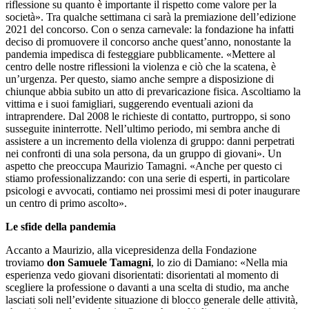
riflessione su quanto è importante il rispetto come valore per la
società». Tra qualche settimana ci sarà la premiazione dell’edizione
2021 del concorso. Con o senza carnevale: la fondazione ha infatti
deciso di promuovere il concorso anche quest’anno, nonostante la
pandemia impedisca di festeggiare pubblicamente. «Mettere al
centro delle nostre riflessioni la violenza e ciò che la scatena, è
un’urgenza. Per questo, siamo anche sempre a disposizione di
chiunque abbia subito un atto di prevaricazione fisica. Ascoltiamo la
vittima e i suoi famigliari, suggerendo eventuali azioni da
intraprendere. Dal 2008 le richieste di contatto, purtroppo, si sono
susseguite ininterrotte. Nell’ultimo periodo, mi sembra anche di
assistere a un incremento della violenza di gruppo: danni perpetrati
nei confronti di una sola persona, da un gruppo di giovani». Un
aspetto che preoccupa Maurizio Tamagni. «Anche per questo ci
stiamo professionalizzando: con una serie di esperti, in particolare
psicologi e avvocati, contiamo nei prossimi mesi di poter inaugurare
un centro di primo ascolto».
Le sfide della pandemia
Accanto a Maurizio, alla vicepresidenza della Fondazione
troviamo
don Samuele Tamagni
, lo zio di Damiano: «Nella mia
esperienza vedo giovani disorientati: disorientati al momento di
scegliere la professione o davanti a una scelta di studio, ma anche
lasciati soli nell’evidente situazione di blocco generale delle attività,