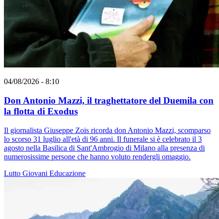
04/08/2026 - 8:10
Don Antonio Mazzi, il traghettatore del Duemila con
la flotta di Exodus
Il giornalista Giuseppe Zois ricorda don Antonio Mazzi, scomparso
lo scorso 31 luglio all'età di 96 anni. Il funerale si è celebrato il 3
agosto nella Basilica di Sant'Ambrogio di Milano alla presenza di
numerosissime persone che hanno voluto rendergli omaggio.
Lutto
Giovani
Educazione