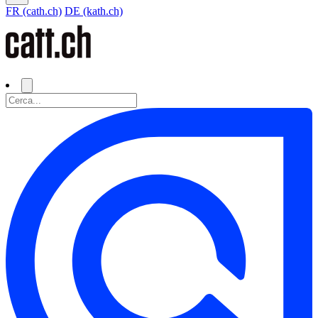
FR (cath.ch)
DE (kath.ch)