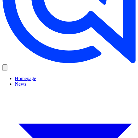
Homepage
News