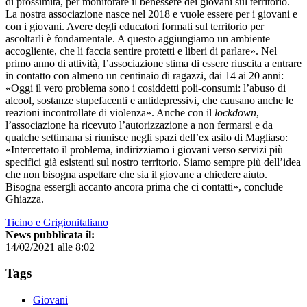
di prossimità, per monitorare il benessere dei giovani sul territorio.
La nostra associazione nasce nel 2018 e vuole essere per i giovani e
con i giovani. Avere degli educatori formati sul territorio per
ascoltarli è fondamentale. A questo aggiungiamo un ambiente
accogliente, che li faccia sentire protetti e liberi di parlare». Nel
primo anno di attività, l’associazione stima di essere riuscita a entrare
in contatto con almeno un centinaio di ragazzi, dai 14 ai 20 anni:
«Oggi il vero problema sono i cosiddetti poli-consumi: l’abuso di
alcool, sostanze stupefacenti e antidepressivi, che causano anche le
reazioni incontrollate di violenza». Anche con il
lockdown
,
l’associazione ha ricevuto l’autorizzazione a non fermarsi e da
qualche settimana si riunisce negli spazi dell’ex asilo di Magliaso:
«Intercettato il problema, indirizziamo i giovani verso servizi più
specifici già esistenti sul nostro territorio. Siamo sempre più dell’idea
che non bisogna aspettare che sia il giovane a chiedere aiuto.
Bisogna essergli accanto ancora prima che ci contatti», conclude
Ghiazza.
Ticino e Grigionitaliano
News pubblicata il:
14/02/2021 alle 8:02
Tags
Giovani