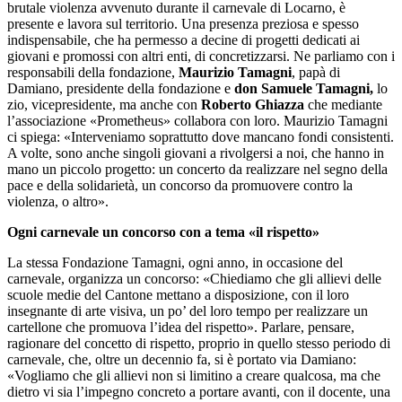
brutale violenza avvenuto durante il carnevale di Locarno, è
presente e lavora sul territorio. Una presenza preziosa e spesso
indispensabile, che ha permesso a decine di progetti dedicati ai
giovani e promossi con altri enti, di concretizzarsi. Ne parliamo con i
responsabili della fondazione,
Maurizio Tamagni
, papà di
Damiano, presidente della fondazione e
don Samuele
Tamagni,
lo
zio, vicepresidente, ma anche con
Roberto Ghiazza
che mediante
l’associazione «Prometheus» collabora con loro. Maurizio Tamagni
ci spiega: «Interveniamo soprattutto dove mancano fondi consistenti.
A volte, sono anche singoli giovani a rivolgersi a noi, che hanno in
mano un piccolo progetto: un concerto da realizzare nel segno della
pace e della solidarietà, un concorso da promuovere contro la
violenza, o altro».
Ogni carnevale un concorso con a tema «il rispetto»
La stessa Fondazione Tamagni, ogni anno, in occasione del
carnevale, organizza un concorso: «Chiediamo che gli allievi delle
scuole medie del Cantone mettano a disposizione, con il loro
insegnante di arte visiva, un po’ del loro tempo per realizzare un
cartellone che promuova l’idea del rispetto». Parlare, pensare,
ragionare del concetto di rispetto, proprio in quello stesso periodo di
carnevale, che, oltre un decennio fa, si è portato via Damiano:
«Vogliamo che gli allievi non si limitino a creare qualcosa, ma che
dietro vi sia l’impegno concreto a portare avanti, con il docente, una