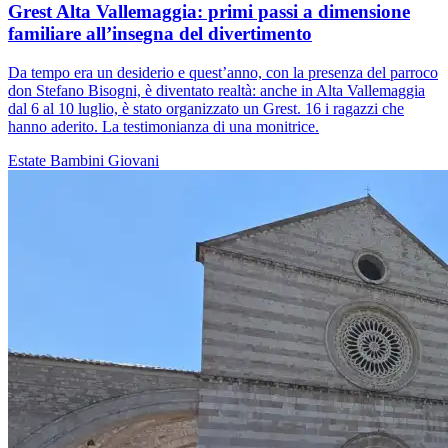
Grest Alta Vallemaggia: primi passi a dimensione
familiare all’insegna del divertimento
Da tempo era un desiderio e quest’anno, con la presenza del parroco
don Stefano Bisogni, è diventato realtà: anche in Alta Vallemaggia
dal 6 al 10 luglio, è stato organizzato un Grest. 16 i ragazzi che
hanno aderito. La testimonianza di una monitrice.
Estate
Bambini
Giovani