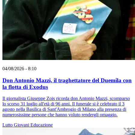
04/08/2026 - 8:10
Don Antonio Mazzi, il traghettatore del Duemila con
la flotta di Exodus
Il giornalista Giuseppe Zois ricorda don Antonio Mazzi, scomparso
lo scorso 31 luglio all'età di 96 anni. Il funerale si è celebrato il 3
agosto nella Basilica di Sant'Ambrogio di Milano alla presenza di
numerosissime persone che hanno voluto rendergli omaggio.
Lutto
Giovani
Educazione