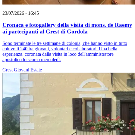
23/07/2026 - 16:45
Cronaca e fotogallery della visita di mons. de Raemy
ai partecipanti al Grest di Gordola
Sono terminate le tre settimane di colonia, che hanno visto in tutto
coinvolti 240 tra giovani, volontari e collaboratori. Una bella
esperienza, coronata dalla visita in loco dell'amministratore
apostolico lo scorso mercoledì.
Grest
Giovani
Estate