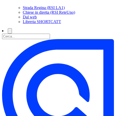
Strada Regina (RSI LA1)
Chiese in diretta (RSI ReteUno)
Dal web
Libreria SHORTCATT