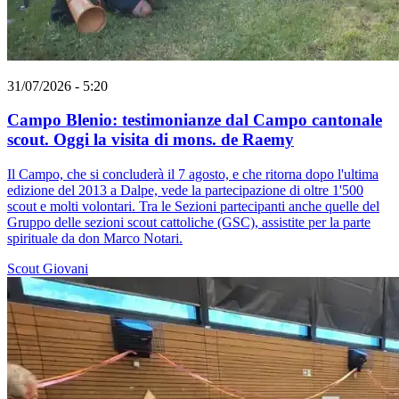
31/07/2026 - 5:20
Campo Blenio: testimonianze dal Campo cantonale
scout. Oggi la visita di mons. de Raemy
Il Campo, che si concluderà il 7 agosto, e che ritorna dopo l'ultima
edizione del 2013 a Dalpe, vede la partecipazione di oltre 1'500
scout e molti volontari. Tra le Sezioni partecipanti anche quelle del
Gruppo delle sezioni scout cattoliche (GSC), assistite per la parte
spirituale da don Marco Notari.
Scout
Giovani