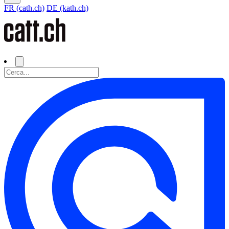
FR (cath.ch)
DE (kath.ch)