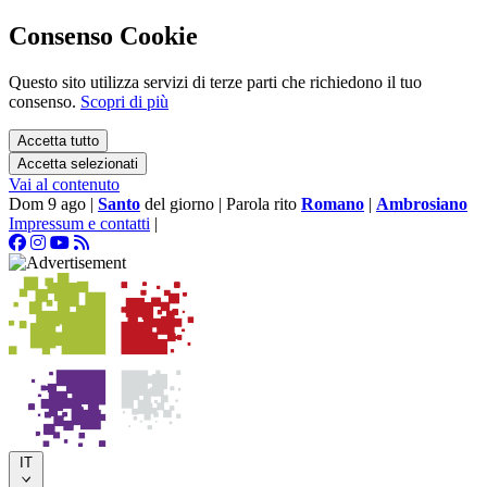
Consenso Cookie
Questo sito utilizza servizi di terze parti che richiedono il tuo
consenso.
Scopri di più
Accetta tutto
Accetta selezionati
Vai al contenuto
Dom 9 ago
|
Santo
del giorno
|
Parola rito
Romano
|
Ambrosiano
Impressum e contatti
|
IT