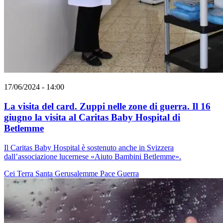
17/06/2024 - 14:00
La visita del card. Zuppi nelle zone di guerra. Il 16
giugno la visita al Caritas Baby Hospital di
Betlemme
Il Caritas Baby Hospital è sostenuto anche in Svizzera
dall’associazione lucernese «Aiuto Bambini Betlemme».
Cei
Terra Santa
Gerusalemme
Pace
Guerra