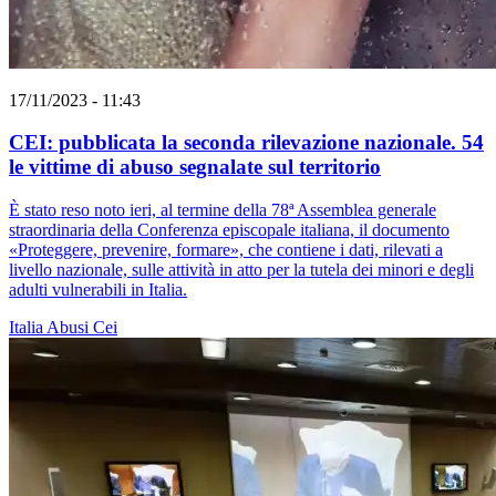
17/11/2023 - 11:43
CEI: pubblicata la seconda rilevazione nazionale. 54
le vittime di abuso segnalate sul territorio
È stato reso noto ieri, al termine della 78ª Assemblea generale
straordinaria della Conferenza episcopale italiana, il documento
«Proteggere, prevenire, formare», che contiene i dati, rilevati a
livello nazionale, sulle attività in atto per la tutela dei minori e degli
adulti vulnerabili in Italia.
Italia
Abusi
Cei