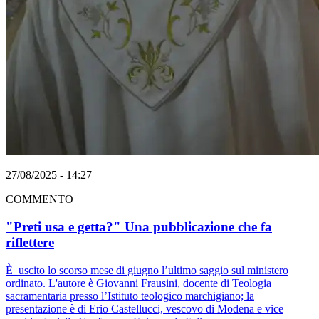
27/08/2025 - 14:27
COMMENTO
"Preti usa e getta?" Una pubblicazione che fa
riflettere
È uscito lo scorso mese di giugno l’ultimo saggio sul ministero
ordinato. L'autore è Giovanni Frausini, docente di Teologia
sacramentaria presso l’Istituto teologico marchigiano; la
presentazione è di Erio Castellucci, vescovo di Modena e vice