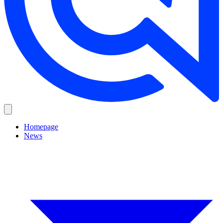
Homepage
News