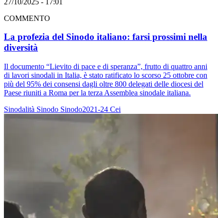
27/10/2025 - 17:01
COMMENTO
La profezia del Sinodo italiano: farsi prossimi nella
diversità
Il documento “Lievito di pace e di speranza”, frutto di quattro anni
di lavori sinodali in Italia, è stato ratificato lo scorso 25 ottobre con
più del 95% dei consensi dagli oltre 800 delegati delle diocesi del
Paese riuniti a Roma per la terza Assemblea sinodale italiana.
Sinodalità
Sinodo
Sinodo2021-24
Cei