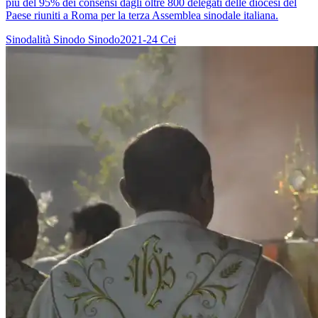
più del 95% dei consensi dagli oltre 800 delegati delle diocesi del
Paese riuniti a Roma per la terza Assemblea sinodale italiana.
Sinodalità
Sinodo
Sinodo2021-24
Cei