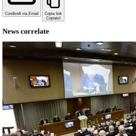
Condividi via Email
Copia link
Copiato!
News correlate