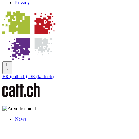
Privacy
IT
FR (cath.ch)
DE (kath.ch)
News