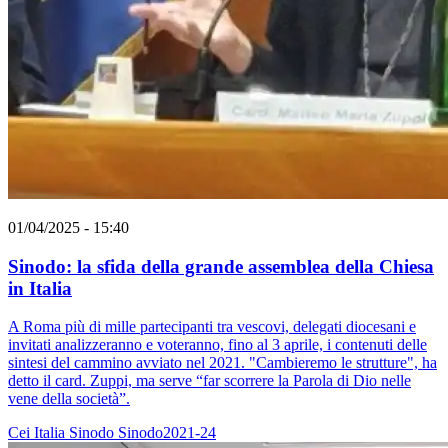
01/04/2025 - 15:40
Sinodo: la sfida della grande assemblea della Chiesa
in Italia
A Roma più di mille partecipanti tra vescovi, delegati diocesani e
invitati analizzeranno e voteranno, fino al 3 aprile, i contenuti delle
sintesi del cammino avviato nel 2021. "Cambieremo le strutture", ha
detto il card. Zuppi, ma serve “far scorrere la Parola di Dio nelle
vene della società”.
Cei
Italia
Sinodo
Sinodo2021-24