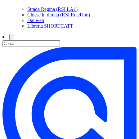
Strada Regina (RSI LA1)
Chiese in diretta (RSI ReteUno)
Dal web
Libreria SHORTCATT