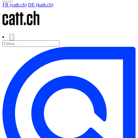
FR (cath.ch)
DE (kath.ch)