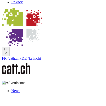
Privacy
IT
FR (cath.ch)
DE (kath.ch)
News