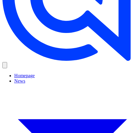
Homepage
News