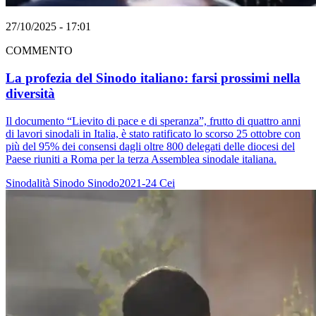
27/10/2025 - 17:01
COMMENTO
La profezia del Sinodo italiano: farsi prossimi nella
diversità
Il documento “Lievito di pace e di speranza”, frutto di quattro anni
di lavori sinodali in Italia, è stato ratificato lo scorso 25 ottobre con
più del 95% dei consensi dagli oltre 800 delegati delle diocesi del
Paese riuniti a Roma per la terza Assemblea sinodale italiana.
Sinodalità
Sinodo
Sinodo2021-24
Cei