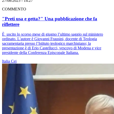
27/08/2025 - 14:27
COMMENTO
"Preti usa e getta?" Una pubblicazione che fa
riflettere
È uscito lo scorso mese di giugno l’ultimo saggio sul ministero
ordinato. L'autore è Giovanni Frausini, docente di Teologia
sacramentaria presso l’Istituto teologico marchigiano; la
presentazione è di Erio Castellucci, vescovo di Modena e vice
presidente della Conferenza Episcopale Italiana.
Italia
Cei