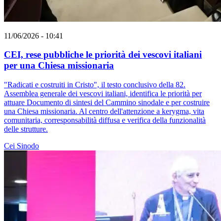
11/06/2026 - 10:41
CEI, rese pubbliche le priorità dei vescovi italiani
per una Chiesa missionaria
"Radicati e costruiti in Cristo", il testo conclusivo della 82.
Assemblea generale dei vescovi italiani, identifica le priorità per
attuare Documento di sintesi del Cammino sinodale e per costruire
una Chiesa missionaria. Al centro dell'attenzione a kerygma, vita
comunitaria, corresponsabilità diffusa e verifica della funzionalità
delle strutture.
Cei
Sinodo