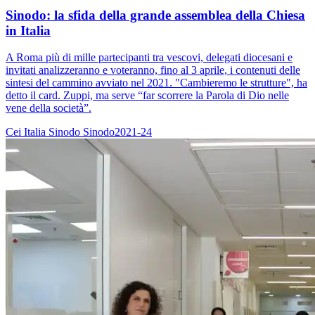
Sinodo: la sfida della grande assemblea della Chiesa
in Italia
A Roma più di mille partecipanti tra vescovi, delegati diocesani e
invitati analizzeranno e voteranno, fino al 3 aprile, i contenuti delle
sintesi del cammino avviato nel 2021. "Cambieremo le strutture", ha
detto il card. Zuppi, ma serve “far scorrere la Parola di Dio nelle
vene della società”.
Cei
Italia
Sinodo
Sinodo2021-24