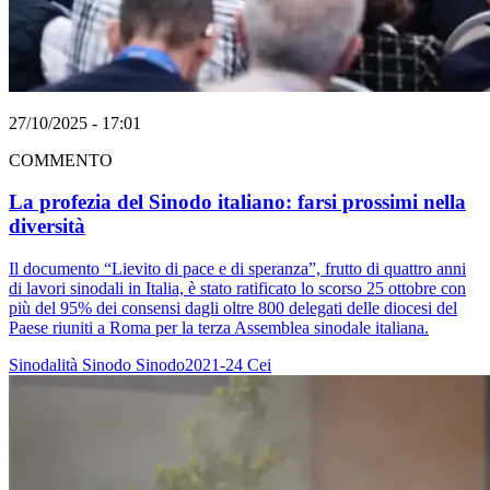
27/10/2025 - 17:01
COMMENTO
La profezia del Sinodo italiano: farsi prossimi nella
diversità
Il documento “Lievito di pace e di speranza”, frutto di quattro anni
di lavori sinodali in Italia, è stato ratificato lo scorso 25 ottobre con
più del 95% dei consensi dagli oltre 800 delegati delle diocesi del
Paese riuniti a Roma per la terza Assemblea sinodale italiana.
Sinodalità
Sinodo
Sinodo2021-24
Cei