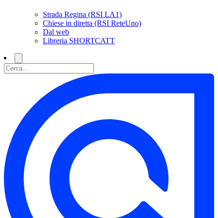
Strada Regina (RSI LA1)
Chiese in diretta (RSI ReteUno)
Dal web
Libreria SHORTCATT