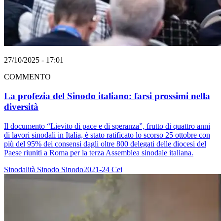
27/10/2025 - 17:01
COMMENTO
La profezia del Sinodo italiano: farsi prossimi nella
diversità
Il documento “Lievito di pace e di speranza”, frutto di quattro anni
di lavori sinodali in Italia, è stato ratificato lo scorso 25 ottobre con
più del 95% dei consensi dagli oltre 800 delegati delle diocesi del
Paese riuniti a Roma per la terza Assemblea sinodale italiana.
Sinodalità
Sinodo
Sinodo2021-24
Cei