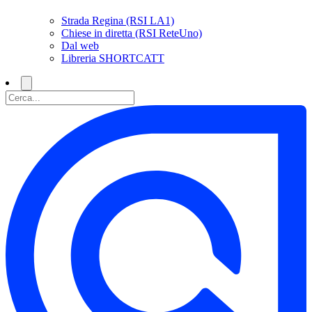
Strada Regina (RSI LA1)
Chiese in diretta (RSI ReteUno)
Dal web
Libreria SHORTCATT