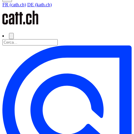
FR (cath.ch)
DE (kath.ch)