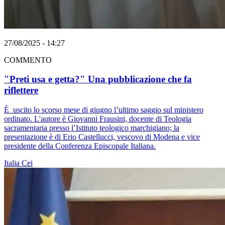
27/08/2025 - 14:27
COMMENTO
"Preti usa e getta?" Una pubblicazione che fa
riflettere
È uscito lo scorso mese di giugno l’ultimo saggio sul ministero
ordinato. L'autore è Giovanni Frausini, docente di Teologia
sacramentaria presso l’Istituto teologico marchigiano; la
presentazione è di Erio Castellucci, vescovo di Modena e vice
presidente della Conferenza Episcopale Italiana.
Italia
Cei