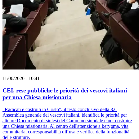
11/06/2026 - 10:41
CEI, rese pubbliche le priorità dei vescovi italiani
per una Chiesa missionaria
"Radicati e costruiti in Cristo", il testo conclusivo della 82.
Assemblea generale dei vescovi italiani, identifica le priorità per
attuare Documento di sintesi del Cammino sinodale e per costruire
una Chiesa missionaria. Al centro dell'attenzione a kerygma, vita
comunitaria, corresponsabilità diffusa e verifica della funzionalità
delle strutture.