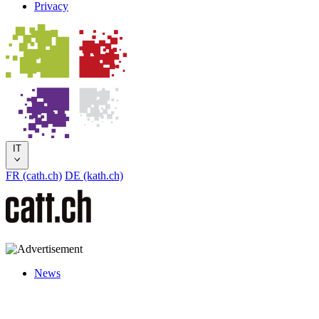
Privacy
IT
FR (cath.ch)
DE (kath.ch)
News