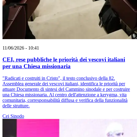
11/06/2026 - 10:41
CEI, rese pubbliche le priorità dei vescovi italiani
per una Chiesa missionaria
"Radicati e costruiti in Cristo", il testo conclusivo della 82.
Assemblea generale dei vescovi italiani, identifica le priorità per
attuare Documento di sintesi del Cammino sinodale e per costruire
una Chiesa missionaria. Al centro dell'attenzione a kerygma, vita
comunitaria, corresponsabilità diffusa e verifica della funzionalità
delle strutture.
Cei
Sinodo