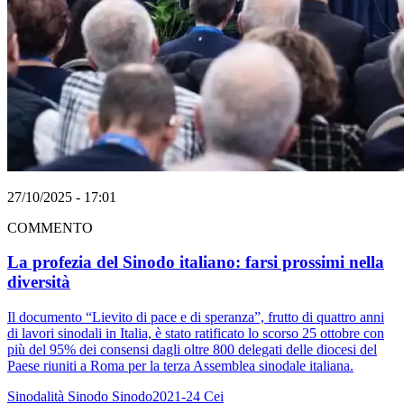
27/10/2025 - 17:01
COMMENTO
La profezia del Sinodo italiano: farsi prossimi nella
diversità
Il documento “Lievito di pace e di speranza”, frutto di quattro anni
di lavori sinodali in Italia, è stato ratificato lo scorso 25 ottobre con
più del 95% dei consensi dagli oltre 800 delegati delle diocesi del
Paese riuniti a Roma per la terza Assemblea sinodale italiana.
Sinodalità
Sinodo
Sinodo2021-24
Cei