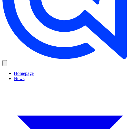
Homepage
News