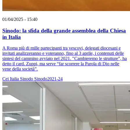
01/04/2025 - 15:40
Sinodo: la sfida della grande assemblea della Chiesa
in Italia
A Roma più di mille partecipanti tra vescovi, delegati diocesani e
invitati analizzeranno e voteranno, fino al 3 aprile, i contenuti delle
sintesi del cammino avviato nel 2021. "Cambieremo le strutture", ha
detto il card. Zuppi, ma serve “far scorrere la Parola di Dio nelle
vene della società”.
Cei
Italia
Sinodo
Sinodo2021-24