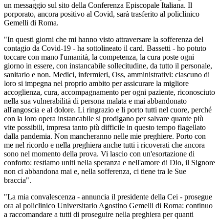
un messaggio sul sito della Conferenza Episcopale Italiana. Il
porporato, ancora positivo al Covid, sarà trasferito al policlinico
Gemelli di Roma.
"In questi giorni che mi hanno visto attraversare la sofferenza del
contagio da Covid-19 - ha sottolineato il card. Bassetti - ho potuto
toccare con mano l'umanità, la competenza, la cura poste ogni
giorno in essere, con instancabile sollecitudine, da tutto il personale,
sanitario e non. Medici, infermieri, Oss, amministrativi: ciascuno di
loro si impegna nel proprio ambito per assicurare la migliore
accoglienza, cura, accompagnamento per ogni paziente, riconosciuto
nella sua vulnerabilità di persona malata e mai abbandonato
all'angoscia e al dolore. Li ringrazio e li porto tutti nel cuore, perché
con la loro opera instancabile si prodigano per salvare quante più
vite possibili, impresa tanto più difficile in questo tempo flagellato
dalla pandemia. Non mancheranno nelle mie preghiere. Porto con
me nel ricordo e nella preghiera anche tutti i ricoverati che ancora
sono nel momento della prova. Vi lascio con un'esortazione di
conforto: restiamo uniti nella speranza e nell'amore di Dio, il Signore
non ci abbandona mai e, nella sofferenza, ci tiene tra le Sue
braccia".
"La mia convalescenza - annuncia il presidente della Cei - prosegue
ora al policlinico Universitario Agostino Gemelli di Roma: continuo
a raccomandare a tutti di proseguire nella preghiera per quanti