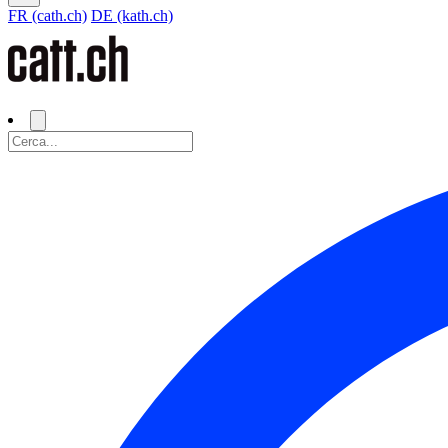
FR (cath.ch)
DE (kath.ch)