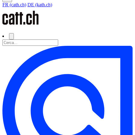
FR (cath.ch)
DE (kath.ch)