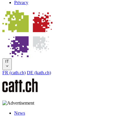
Privacy
IT
FR (cath.ch)
DE (kath.ch)
News