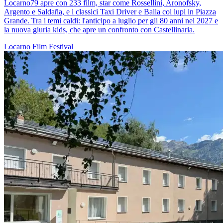
Locarno79 apre con 233 film, star come Rossellini, Aronofsky,
Argento e Saldaña, e i classici Taxi Driver e Balla coi lupi in Piazza
Grande. Tra i temi caldi: l'anticipo a luglio per gli 80 anni nel 2027 e
la nuova giuria kids, che apre un confronto con Castellinaria.
Locarno
Film
Festival