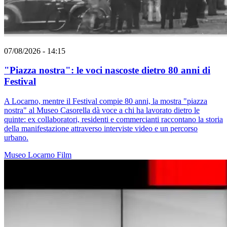
07/08/2026 - 14:15
"Piazza nostra": le voci nascoste dietro 80 anni di
Festival
A Locarno, mentre il Festival compie 80 anni, la mostra "piazza
nostra" al Museo Casorella dà voce a chi ha lavorato dietro le
quinte: ex collaboratori, residenti e commercianti raccontano la storia
della manifestazione attraverso interviste video e un percorso
urbano.
Museo
Locarno
Film