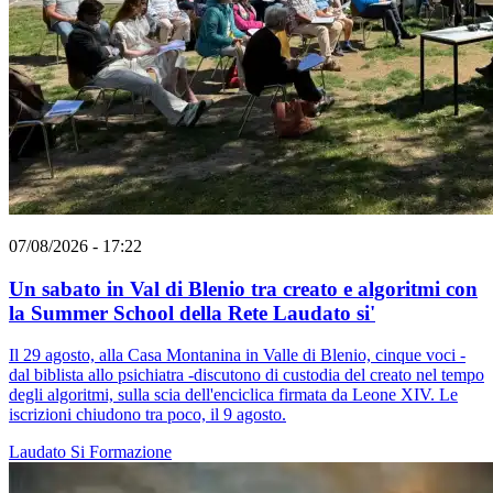
07/08/2026 - 17:22
Un sabato in Val di Blenio tra creato e algoritmi con
la Summer School della Rete Laudato si'
Il 29 agosto, alla Casa Montanina in Valle di Blenio, cinque voci -
dal biblista allo psichiatra -discutono di custodia del creato nel tempo
degli algoritmi, sulla scia dell'enciclica firmata da Leone XIV. Le
iscrizioni chiudono tra poco, il 9 agosto.
Laudato Si
Formazione