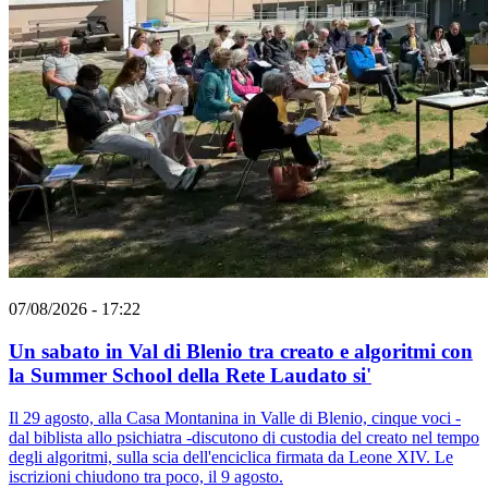
07/08/2026 - 17:22
Un sabato in Val di Blenio tra creato e algoritmi con
la Summer School della Rete Laudato si'
Il 29 agosto, alla Casa Montanina in Valle di Blenio, cinque voci -
dal biblista allo psichiatra -discutono di custodia del creato nel tempo
degli algoritmi, sulla scia dell'enciclica firmata da Leone XIV. Le
iscrizioni chiudono tra poco, il 9 agosto.