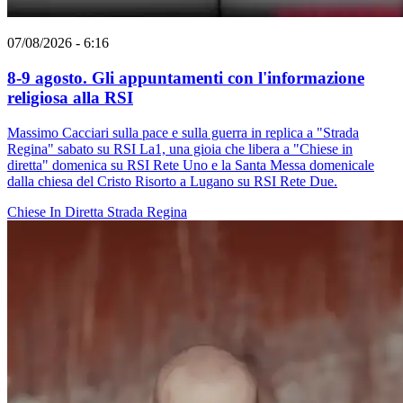
07/08/2026 - 6:16
8-9 agosto. Gli appuntamenti con l'informazione
religiosa alla RSI
Massimo Cacciari sulla pace e sulla guerra in replica a "Strada
Regina" sabato su RSI La1, una gioia che libera a "Chiese in
diretta" domenica su RSI Rete Uno e la Santa Messa domenicale
dalla chiesa del Cristo Risorto a Lugano su RSI Rete Due.
Chiese In Diretta
Strada Regina