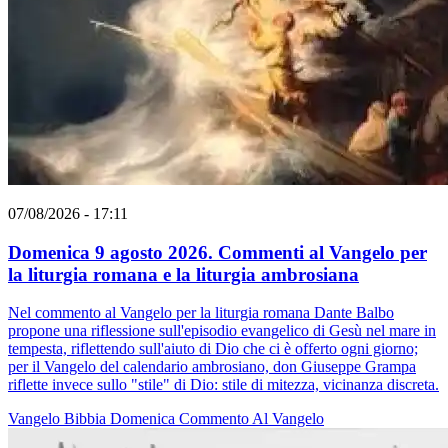
07/08/2026 - 17:11
Domenica 9 agosto 2026. Commenti al Vangelo per
la liturgia romana e la liturgia ambrosiana
Nel commento al Vangelo per la liturgia romana Dante Balbo
propone una riflessione sull'episodio evangelico di Gesù nel mare in
tempesta, riflettendo sull'aiuto di Dio che ci è offerto ogni giorno;
per il Vangelo del calendario ambrosiano, don Giuseppe Grampa
riflette invece sullo "stile" di Dio: stile di mitezza, vicinanza discreta.
Vangelo
Bibbia
Domenica
Commento Al Vangelo