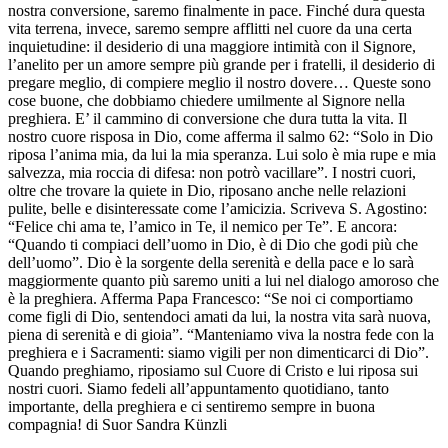
nostra conversione, saremo finalmente in pace. Finché dura questa
vita terrena, invece, saremo sempre afflitti nel cuore da una certa
inquietudine: il desiderio di una maggiore intimità con il Signore,
l’anelito per un amore sempre più grande per i fratelli, il desiderio di
pregare meglio, di compiere meglio il nostro dovere… Queste sono
cose buone, che dobbiamo chiedere umilmente al Signore nella
preghiera. E’ il cammino di conversione che dura tutta la vita. Il
nostro cuore risposa in Dio, come afferma il salmo 62: “Solo in Dio
riposa l’anima mia, da lui la mia speranza. Lui solo è mia rupe e mia
salvezza, mia roccia di difesa: non potrò vacillare”. I nostri cuori,
oltre che trovare la quiete in Dio, riposano anche nelle relazioni
pulite, belle e disinteressate come l’amicizia. Scriveva S. Agostino:
“Felice chi ama te, l’amico in Te, il nemico per Te”. E ancora:
“Quando ti compiaci dell’uomo in Dio, è di Dio che godi più che
dell’uomo”. Dio è la sorgente della serenità e della pace e lo sarà
maggiormente quanto più saremo uniti a lui nel dialogo amoroso che
è la preghiera. Afferma Papa Francesco: “Se noi ci comportiamo
come figli di Dio, sentendoci amati da lui, la nostra vita sarà nuova,
piena di serenità e di gioia”. “Manteniamo viva la nostra fede con la
preghiera e i Sacramenti: siamo vigili per non dimenticarci di Dio”.
Quando preghiamo, riposiamo sul Cuore di Cristo e lui riposa sui
nostri cuori. Siamo fedeli all’appuntamento quotidiano, tanto
importante, della preghiera e ci sentiremo sempre in buona
compagnia! di Suor Sandra Künzli