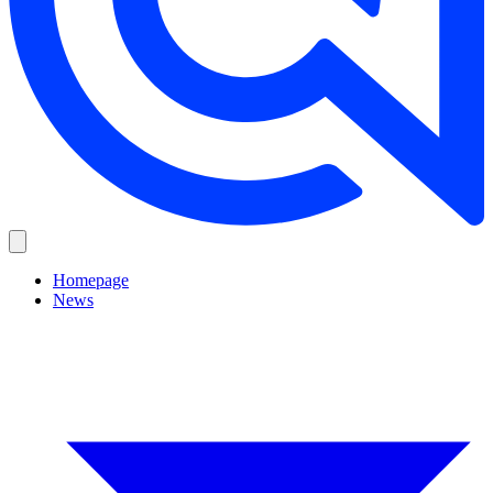
Homepage
News