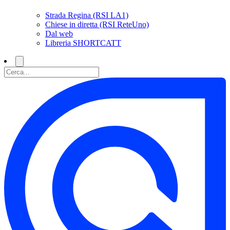
Strada Regina (RSI LA1)
Chiese in diretta (RSI ReteUno)
Dal web
Libreria SHORTCATT