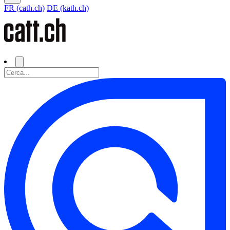
FR (cath.ch)
DE (kath.ch)