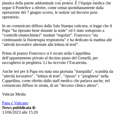
plastica della parete addominale con protesi. È l’équipe medica che
segue il Pontefice a riferire, come ormai quotidianamente dalla
operazione del 7 giugno scorso, le notizie sul decorso post-
operatorio.
In un comunicato diffuso dalla Sala Stampa vaticana, si legge che il
Papa "ha riposato bene durante la notte" ed è stato sottoposto a
“controlli ematochimici” risultati “regolari”. Francesco “sta
continuando la fisioterapia respiratoria” e ha dedicato la mattina alle
“attività lavorative alternate alla lettura di testi”.
Prima di pranzo Francesco si è recato nella Cappellina
dell’appartamento privato al decimo piano del Gemelli, per
raccogliersi in preghiera. Lì ha ricevuto l’Eucarestia.
Anche ieri per il Papa era stata una giornata "tranquilla", scandita da
"attività lavorative", "lettura di testi", "riposo" e "preghiera" nella
Cappellina, come riferito dallo staff medico che parlava anche, nel
comunicato diffuso in serata, di un "decorso clinico atteso”.
Vatican Media
Papa e Vaticano
News pubblicata il:
13/06/2023 alle 15:20