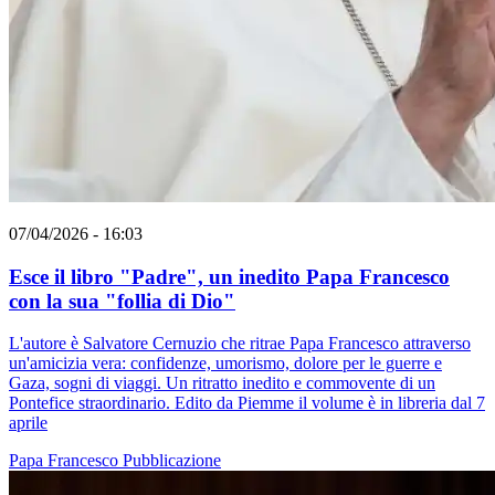
07/04/2026 - 16:03
Esce il libro "Padre", un inedito Papa Francesco
con la sua "follia di Dio"
L'autore è Salvatore Cernuzio che ritrae Papa Francesco attraverso
un'amicizia vera: confidenze, umorismo, dolore per le guerre e
Gaza, sogni di viaggi. Un ritratto inedito e commovente di un
Pontefice straordinario. Edito da Piemme il volume è in libreria dal 7
aprile
Papa Francesco
Pubblicazione