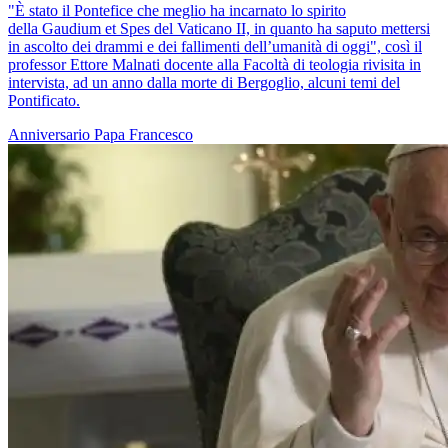
"È stato il Pontefice che meglio ha incarnato lo spirito
della Gaudium et Spes del Vaticano II, in quanto ha saputo mettersi
in ascolto dei drammi e dei fallimenti dell’umanità di oggi", così il
professor Ettore Malnati docente alla Facoltà di teologia rivisita in
intervista, ad un anno dalla morte di Bergoglio, alcuni temi del
Pontificato.
Anniversario
Papa Francesco