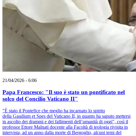
21/04/2026 - 6:06
Papa Francesco: "Il suo è stato un pontificato nel
solco del Concilio Vaticano II"
"È stato il Pontefice che meglio ha incarnato lo spirito
della Gaudium et Spes del Vaticano II, in quanto ha saputo mettersi
in ascolto dei drammi e dei fallimenti dell’umanità di oggi", così il
professor Ettore Malnati docente alla Facoltà di teologia rivisita in
intervista, ad un anno dalla morte di Bergoglio, alcuni temi del