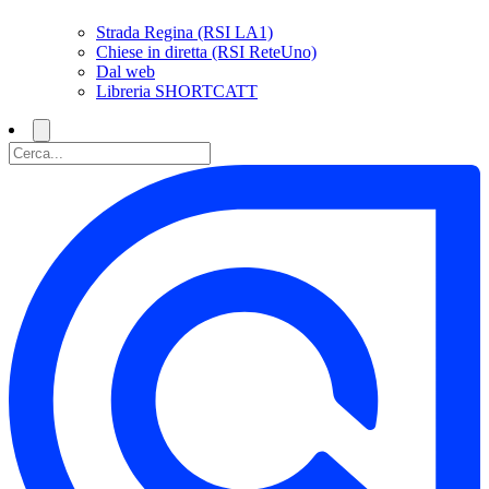
Strada Regina (RSI LA1)
Chiese in diretta (RSI ReteUno)
Dal web
Libreria SHORTCATT