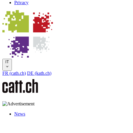
Privacy
IT
FR (cath.ch)
DE (kath.ch)
News