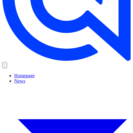
Homepage
News