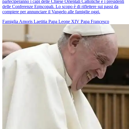
parteciperanno i capi delle Chiese Orientali Cattoliche e i presidenti
delle Conferenze Episcopali. Lo scopo è di riflettere sui passi da
compiere per annunciare il Vangelo alle famiglie oggi.
Famiglia
Amoris Laetitia
Papa Leone XIV
Papa Francesco