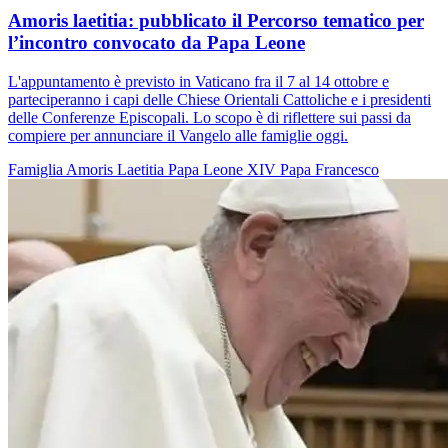
Amoris laetitia: pubblicato il Percorso tematico per
l’incontro convocato da Papa Leone
L'appuntamento è previsto in Vaticano fra il 7 al 14 ottobre e
parteciperanno i capi delle Chiese Orientali Cattoliche e i presidenti
delle Conferenze Episcopali. Lo scopo è di riflettere sui passi da
compiere per annunciare il Vangelo alle famiglie oggi.
Famiglia
Amoris Laetitia
Papa Leone XIV
Papa Francesco