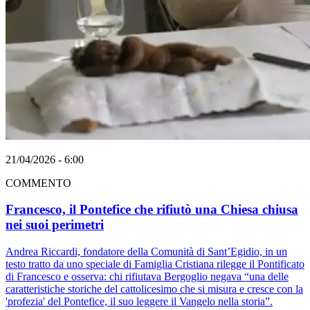
21/04/2026 - 6:00
COMMENTO
Francesco, il Pontefice che rifiutò una Chiesa chiusa
nei suoi perimetri
Andrea Riccardi, fondatore della Comunità di Sant’Egidio, in un
testo tratto da uno speciale di Famiglia Cristiana rilegge il Pontificato
di Francesco e osserva: chi rifiutava Bergoglio negava “una delle
caratteristiche storiche del cattolicesimo che si misura e cresce con la
'profezia' del Pontefice, il suo leggere il Vangelo nella storia”.