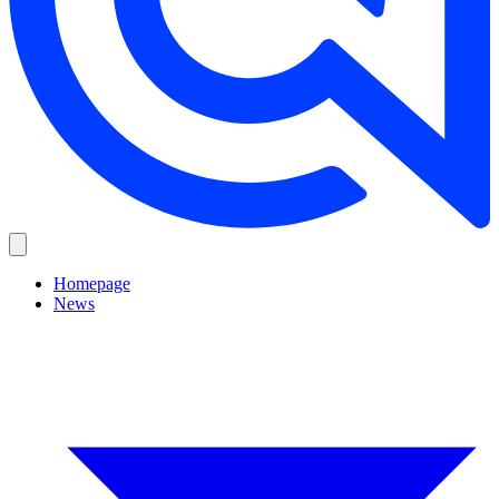
Homepage
News