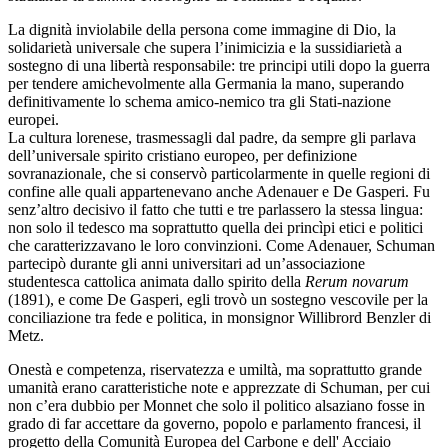
La dignità inviolabile della persona come immagine di Dio, la
solidarietà universale che supera l’inimicizia e la sussidiarietà a
sostegno di una libertà responsabile: tre principi utili dopo la guerra
per tendere amichevolmente alla Germania la mano, superando
definitivamente lo schema amico-nemico tra gli Stati-nazione
europei.
La cultura lorenese, trasmessagli dal padre, da sempre gli parlava
dell’universale spirito cristiano europeo, per definizione
sovranazionale, che si conservò particolarmente in quelle regioni di
confine alle quali appartenevano anche Adenauer e De Gasperi. Fu
senz’altro decisivo il fatto che tutti e tre parlassero la stessa lingua:
non solo il tedesco ma soprattutto quella dei princìpi etici e politici
che caratterizzavano le loro convinzioni. Come Adenauer, Schuman
partecipò durante gli anni universitari ad un’associazione
studentesca cattolica animata dallo spirito della
Rerum novarum
(1891), e come De Gasperi, egli trovò un sostegno vescovile per la
conciliazione tra fede e politica, in monsignor Willibrord Benzler di
Metz.
Onestà e competenza, riservatezza e umiltà, ma soprattutto grande
umanità erano caratteristiche note e apprezzate di Schuman, per cui
non c’era dubbio per Monnet che solo il politico alsaziano fosse in
grado di far accettare da governo, popolo e parlamento francesi, il
progetto della Comunità Europea del Carbone e dell' Acciaio