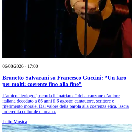
06/08/2026 - 17:00
Brunetto Salvarani su Francesco Guccini: “Un faro
per molti: coerente fino alla fine”
L'amico “teologo”, ricorda il “patriarca” della canzone d’autore
italiana deceduto a 86 anni il 6 agosto: cantautore, scrittore e
riferimento morale. Dal valore della parola alla coerenza etica, lascia
un’eredità culturale e umana.
Lutto
Musica