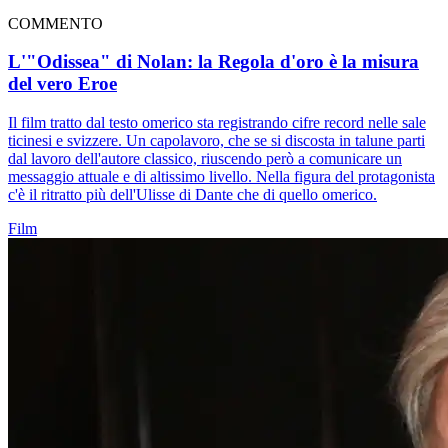
COMMENTO
L'"Odissea" di Nolan: la Regola d'oro è la misura
del vero Eroe
Il film tratto dal testo omerico sta registrando cifre record nelle sale
ticinesi e svizzere. Un capolavoro, che se si discosta in talune parti
dal lavoro dell'autore classico, riuscendo però a comunicare un
messaggio attuale e di altissimo livello. Nella figura del protagonista
c'è il ritratto più dell'Ulisse di Dante che di quello omerico.
Film