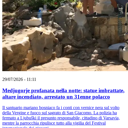
29/07/2026 - 11:11
Medjugorje profanata nella notte: statue imbrattate,
altare incendiato, arrestato un 31enne polacco
Il santuario mariano bosniaco fa i conti con vernice nera sul volto
della Vergine e fuoco sul sagrato di San Giacomo. La polizia ha
fermato a Ljubuški il presunto responsabile, cittadino di Varsavia,
mentre la parrocchia ripulisce tutto alla vigilia del Festival