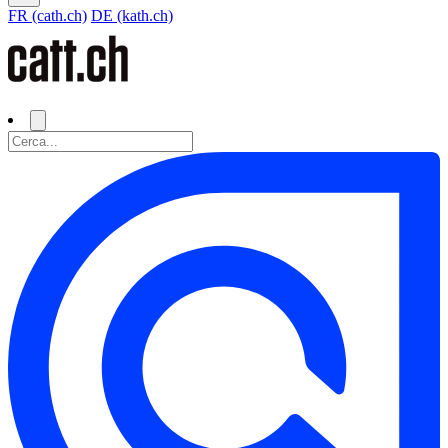
FR (cath.ch)
DE (kath.ch)