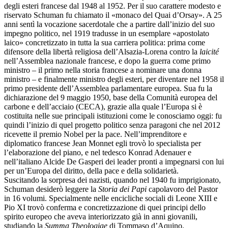
degli esteri francese dal 1948 al 1952. Per il suo carattere modesto e
riservato Schuman fu chiamato il «monaco del Quai d’Orsay». A 25
anni sentì la vocazione sacerdotale che a partire dall’inizio del suo
impegno politico, nel 1919 tradusse in un esemplare «apostolato
laico» concretizzato in tutta la sua carriera politica: prima come
difensore della libertà religiosa dell’Alsazia-Lorena contro la
laicité
nell’Assemblea nazionale francese, e dopo la guerra come primo
ministro – il primo nella storia francese a nominare una donna
ministro – e finalmente ministro degli esteri, per diventare nel 1958 il
primo presidente dell’Assemblea parlamentare europea. Sua fu la
dichiarazione del 9 maggio 1950, base della Comunità europea del
carbone e dell’acciaio (CECA), grazie alla quale l’Europa si è
costituita nelle sue principali istituzioni come le conosciamo oggi: fu
quindi l’inizio di quel progetto politico senza paragoni che nel 2012
ricevette il premio Nobel per la pace. Nell’imprenditore e
diplomatico francese Jean Monnet egli trovò lo specialista per
l’elaborazione del piano, e nel tedesco Konrad Adenauer e
nell’italiano Alcide De Gasperi dei leader pronti a impegnarsi con lui
per un’Europa del diritto, della pace e della solidarietà.
Suscitando la sorpresa dei nazisti, quando nel 1940 fu imprigionato,
Schuman desiderò leggere la
Storia dei Papi
capolavoro del Pastor
in 16 volumi. Specialmente nelle encicliche sociali di Leone XIII e
Pio XI trovò conferma e concretizzazione di quei principi dello
spirito europeo che aveva interiorizzato già in anni giovanili,
studiando la
Summa Theologiae
di Tommaso d’Aquino.