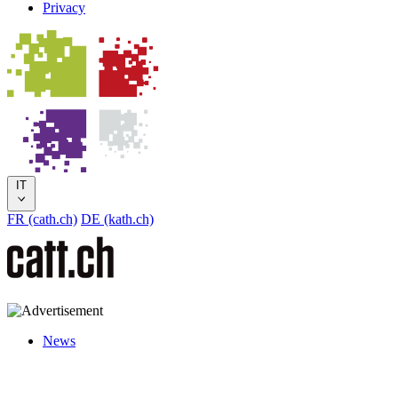
Privacy
IT
FR (cath.ch)
DE (kath.ch)
News