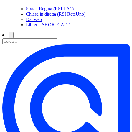
Strada Regina (RSI LA1)
Chiese in diretta (RSI ReteUno)
Dal web
Libreria SHORTCATT