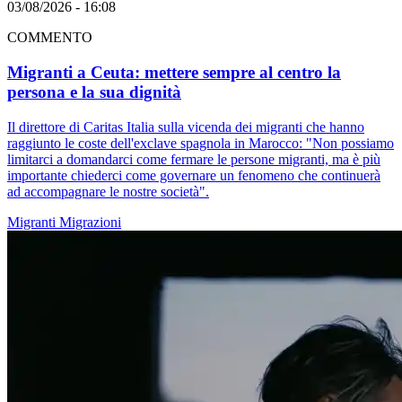
03/08/2026 - 16:08
COMMENTO
Migranti a Ceuta: mettere sempre al centro la
persona e la sua dignità
Il direttore di Caritas Italia sulla vicenda dei migranti che hanno
raggiunto le coste dell'exclave spagnola in Marocco: "Non possiamo
limitarci a domandarci come fermare le persone migranti, ma è più
importante chiederci come governare un fenomeno che continuerà
ad accompagnare le nostre società".
Migranti
Migrazioni