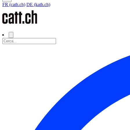
FR (cath.ch)
DE (kath.ch)