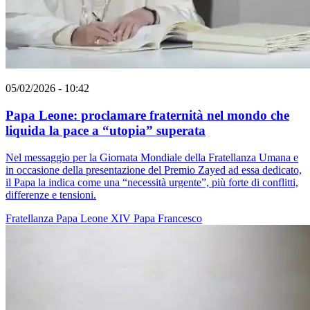
05/02/2026 - 10:42
Papa Leone: proclamare fraternità nel mondo che
liquida la pace a “utopia” superata
Nel messaggio per la Giornata Mondiale della Fratellanza Umana e
in occasione della presentazione del Premio Zayed ad essa dedicato,
il Papa la indica come una “necessità urgente”, più forte di conflitti,
differenze e tensioni.
Fratellanza
Papa Leone XIV
Papa Francesco