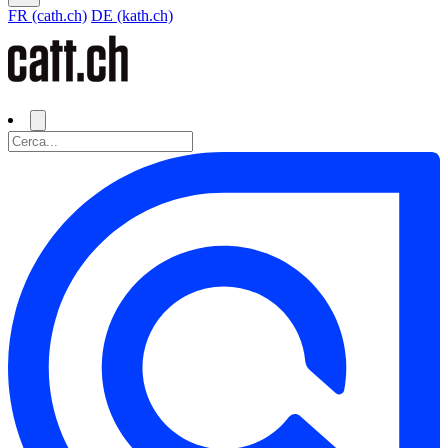
FR (cath.ch)
DE (kath.ch)