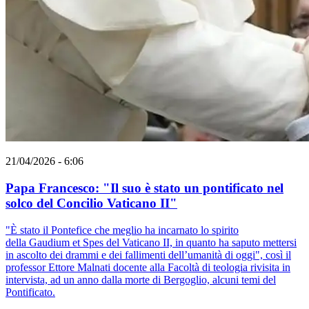
21/04/2026 - 6:06
Papa Francesco: "Il suo è stato un pontificato nel
solco del Concilio Vaticano II"
"È stato il Pontefice che meglio ha incarnato lo spirito
della Gaudium et Spes del Vaticano II, in quanto ha saputo mettersi
in ascolto dei drammi e dei fallimenti dell’umanità di oggi", così il
professor Ettore Malnati docente alla Facoltà di teologia rivisita in
intervista, ad un anno dalla morte di Bergoglio, alcuni temi del
Pontificato.