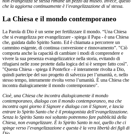
non evangelizza sé stessa rimane un pezzo da museo. Invece, quello
che la aggiorna continuamente è l’evangelizzazione di sé stessa.
La Chiesa e il mondo contemporaneo
La Parola di Dio è un seme per fertilizzare il mondo. “Una Chiesa
che si evangelizza per evangelizzare - spiega il Papa - è una Chiesa
che, guidata dallo Spirito Santo. Ed è chiamata a percorrere un
cammino esigente, di continua conversione e rinnovamento”. "Ciò
comporta anche la capacità di cambiare i modi di comprendere e
vivere la sua presenza evangelizzatrice nella storia, evitando di
rifugiarsi nelle zone protette dalla logica del si è sempre fatto così”.
"Questa Chiesa - spiega il Pontefice - è interamente rivolta a Dio,
quindi partecipe del suo progetto di salvezza per l’umanità, e, nello
stesso tempo, interamente rivolta verso l’umanità. È una Chiesa che
incontra dialogicamente il mondo contemporaneo".
Cioè, una Chiesa che incontra dialogicamente il mondo
contemporaneo, dialoga con il mondo contemporaneo, ma che
incontra ogni giorno il Signore e dialoga con il Signore, e lascia
entrare lo Spirito Santo che è il protagonista dell’evangelizzazione.
Senza lo Spirito Santo noi soltanto potremmo fare pubblicità della
Chiesa, non evangelizzare. È lo Spirito Santo in noi, quello che ci
spinge verso l’evangelizzazione e questa è la vera libertà dei figli di
Dio.