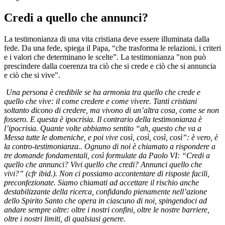
Credi a quello che annunci?
La testimonianza di una vita cristiana deve essere illuminata dalla
fede. Da una fede, spiega il Papa, “che trasforma le relazioni, i criteri
e i valori che determinano le scelte”. La testimonianza "non può
prescindere dalla coerenza tra ciò che si crede e ciò che si annuncia
e ciò che si vive".
Una persona è credibile se ha armonia tra quello che crede e
quello che vive: il come credere e come vivere. Tanti cristiani
soltanto dicono di credere, ma vivono di un’altra cosa, come se non
fossero. E questa è ipocrisia. Il contrario della testimonianza è
l’ipocrisia. Quante volte abbiamo sentito “ah, questo che va a
Messa tutte le domeniche, e poi vive così, così, così, così”: è vero, è
la contro-testimonianza.. Ognuno di noi è chiamato a rispondere a
tre domande fondamentali, così formulate da Paolo VI: “Credi a
quello che annunci? Vivi quello che credi? Annunci quello che
vivi?” (cfr ibid.). Non ci possiamo accontentare di risposte facili,
preconfezionate. Siamo chiamati ad accettare il rischio anche
destabilizzante della ricerca, confidando pienamente nell’azione
dello Spirito Santo che opera in ciascuno di noi, spingendoci ad
andare sempre oltre: oltre i nostri confini, oltre le nostre barriere,
oltre i nostri limiti, di qualsiasi genere.