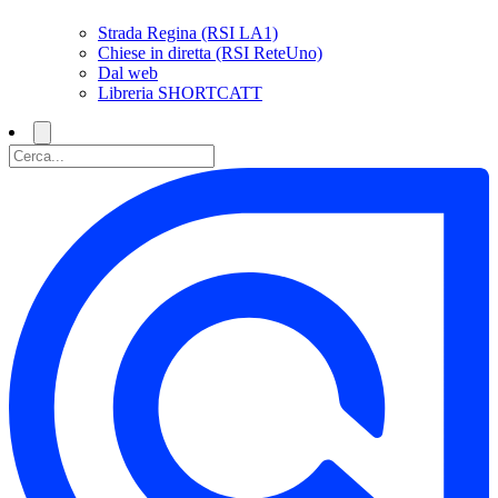
Strada Regina (RSI LA1)
Chiese in diretta (RSI ReteUno)
Dal web
Libreria SHORTCATT