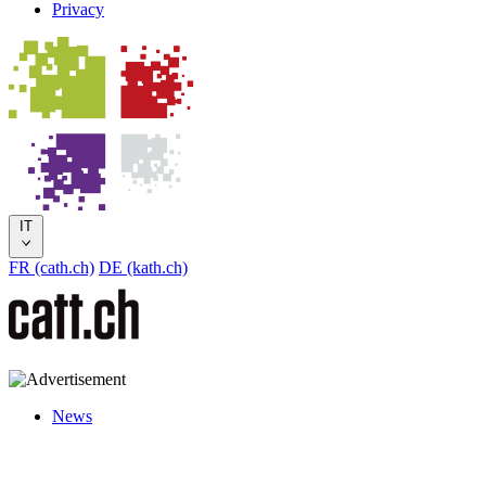
Privacy
IT
FR (cath.ch)
DE (kath.ch)
News