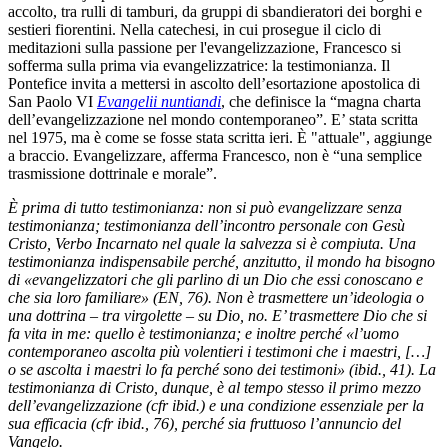
accolto, tra rulli di tamburi, da gruppi di sbandieratori dei borghi e
sestieri fiorentini. Nella catechesi, in cui prosegue il ciclo di
meditazioni sulla passione per l'evangelizzazione, Francesco si
sofferma sulla prima via evangelizzatrice: la testimonianza. Il
Pontefice invita a mettersi in ascolto dell’esortazione apostolica di
San Paolo VI
Evangelii nuntiandi
, che definisce la “magna charta
dell’evangelizzazione nel mondo contemporaneo”. E’ stata scritta
nel 1975, ma è come se fosse stata scritta ieri. È "attuale", aggiunge
a braccio. Evangelizzare, afferma Francesco, non è “una semplice
trasmissione dottrinale e morale”.
È prima di tutto testimonianza: non si può evangelizzare senza
testimonianza; testimonianza dell’incontro personale con Gesù
Cristo, Verbo Incarnato nel quale la salvezza si è compiuta. Una
testimonianza indispensabile perché, anzitutto, il mondo ha bisogno
di «evangelizzatori che gli parlino di un Dio che essi conoscano e
che sia loro familiare» (EN, 76). Non è trasmettere un’ideologia o
una dottrina – tra virgolette – su Dio, no. E’ trasmettere Dio che si
fa vita in me: quello è testimonianza; e inoltre perché «l’uomo
contemporaneo ascolta più volentieri i testimoni che i maestri, […]
o se ascolta i maestri lo fa perché sono dei testimoni» (ibid., 41). La
testimonianza di Cristo, dunque, è al tempo stesso il primo mezzo
dell’evangelizzazione (cfr ibid.) e una condizione essenziale per la
sua efficacia (cfr ibid., 76), perché sia fruttuoso l’annuncio del
Vangelo.