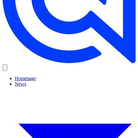
Homepage
News