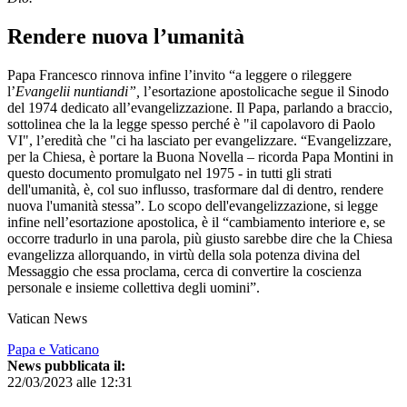
Rendere nuova l’umanità
Papa Francesco rinnova infine l’invito “a leggere o rileggere
l’
Evangelii nuntiandi”,
l’esortazione apostolicache segue il Sinodo
del 1974 dedicato all’evangelizzazione. Il Papa, parlando a braccio,
sottolinea che la la legge spesso perché è "il capolavoro di Paolo
VI", l’eredità che "ci ha lasciato per evangelizzare. “Evangelizzare,
per la Chiesa, è portare la Buona Novella – ricorda Papa Montini in
questo documento promulgato nel 1975 - in tutti gli strati
dell'umanità, è, col suo influsso, trasformare dal di dentro, rendere
nuova l'umanità stessa”. Lo scopo dell'evangelizzazione, si legge
infine nell’esortazione apostolica, è il “cambiamento interiore e, se
occorre tradurlo in una parola, più giusto sarebbe dire che la Chiesa
evangelizza allorquando, in virtù della sola potenza divina del
Messaggio che essa proclama, cerca di convertire la coscienza
personale e insieme collettiva degli uomini”.
Vatican News
Papa e Vaticano
News pubblicata il:
22/03/2023 alle 12:31