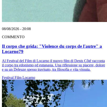
08/08/2026 - 20:08
COMMENTO
Il corpo che grida: "Violence du corps de l'autre" a
Locarno79
Al Festival del Film di Locarno il nuovo film di Denis Côté racconta
il corpo tra edonismo ed eutanasia. Una riflessione su piacere, dolore
e su un Deleuze spesso travisato, tra filosofia e vita vissuta.
Festival
Film
Locarno