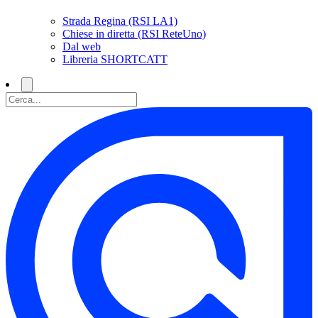
Strada Regina (RSI LA1)
Chiese in diretta (RSI ReteUno)
Dal web
Libreria SHORTCATT