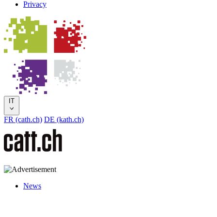
Privacy
IT
FR (cath.ch)
DE (kath.ch)
News