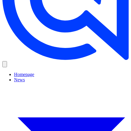
Homepage
News