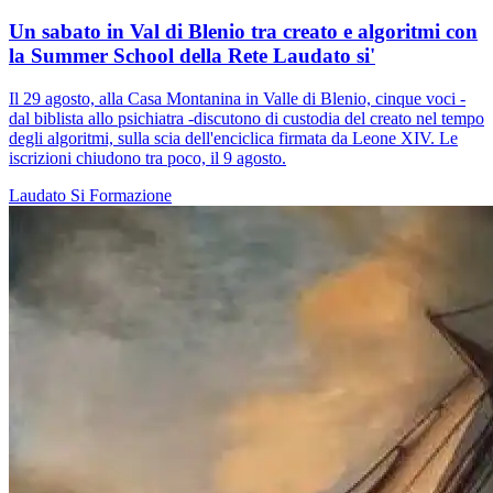
Un sabato in Val di Blenio tra creato e algoritmi con
la Summer School della Rete Laudato si'
Il 29 agosto, alla Casa Montanina in Valle di Blenio, cinque voci -
dal biblista allo psichiatra -discutono di custodia del creato nel tempo
degli algoritmi, sulla scia dell'enciclica firmata da Leone XIV. Le
iscrizioni chiudono tra poco, il 9 agosto.
Laudato Si
Formazione