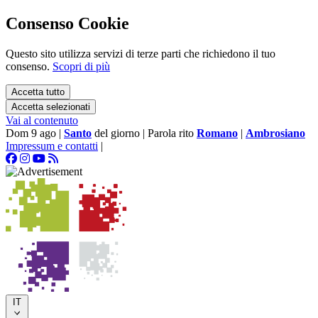
Consenso Cookie
Questo sito utilizza servizi di terze parti che richiedono il tuo
consenso.
Scopri di più
Accetta tutto
Accetta selezionati
Vai al contenuto
Dom 9 ago
|
Santo
del giorno
|
Parola rito
Romano
|
Ambrosiano
Impressum e contatti
|
IT