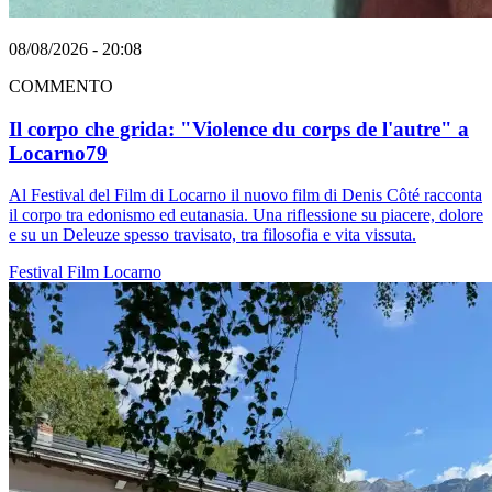
08/08/2026 - 20:08
COMMENTO
Il corpo che grida: "Violence du corps de l'autre" a
Locarno79
Al Festival del Film di Locarno il nuovo film di Denis Côté racconta
il corpo tra edonismo ed eutanasia. Una riflessione su piacere, dolore
e su un Deleuze spesso travisato, tra filosofia e vita vissuta.
Festival
Film
Locarno