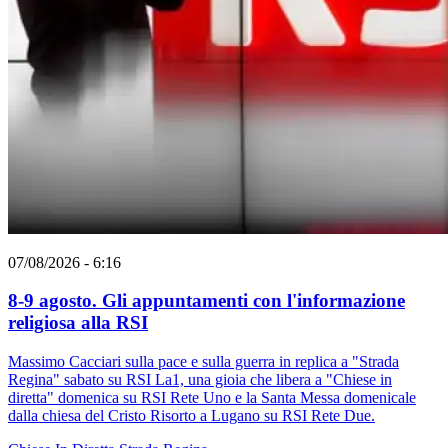
07/08/2026 - 6:16
8-9 agosto. Gli appuntamenti con l'informazione
religiosa alla RSI
Massimo Cacciari sulla pace e sulla guerra in replica a "Strada
Regina" sabato su RSI La1, una gioia che libera a "Chiese in
diretta" domenica su RSI Rete Uno e la Santa Messa domenicale
dalla chiesa del Cristo Risorto a Lugano su RSI Rete Due.