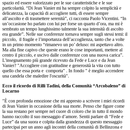
spazio ed essere valorizzato per le sue caratteristiche e le sue
particolarità. “Di Jean Vanier mi ha sempre colpito la semplicità e
delicatezza, la capacità di accogliere tutti, di essere sempre
all’ascolto e di trasmettere serenità”, ci racconta Paolo Vicentini. “In
un’occasione ho parlato con lui per forse un quarto d’ora, ma mi è
sembrato un tempo lunghissimo talmente la sua intensità di ascolto
era grande”. Nelle sue conferenze tornava sempre sugli stessi temi: il
piccolo, il fragile e l’importanza dell’accoglienza, tanto che a volte
in un primo momento “rimanevo un po’ deluso: mi aspettavo altro.
Ma alla fine capivo che queste erano le cose importanti, mettere al
centro il piccolo, e uscivo dalle conferenze con una nuova carica”.
L'insegnamento più grande ricevuto da Fede e Luce e da Jean
Vanier? "Accogliere con gratitudine e generosità la vita con tutto
quello che essa porta e comporta" . In fondo " è meglio accendere
una candela che maledire l'oscurità".
Ecco il ricordo di Rilli Tadini, della Comunità “Arcobaleno” di
Locarno
"È con profonda emozione che mi appresto a scrivere i miei ricordi
di Jean Vanier in occasione della sua morte. Penso che figure come
la sua restano per sempre nel cuore di coloro che in tutto il mondo
hanno raccolto il suo messaggio d’amore. Sentii parlare di “Fede e
Luce” da una suora e colpita dalla grandezza di questo messaggio
partecipai per un anno agli incontri della comunità di Bellinzona e