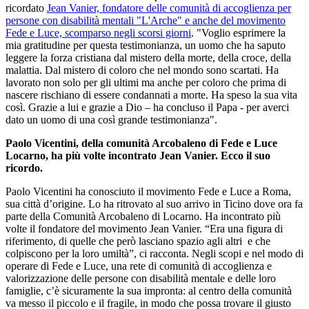
ricordato
Jean Vanier, fondatore delle comunità di accoglienza per
persone con disabilità mentali "L'Arche" e anche del movimento
Fede e Luce, scomparso negli scorsi giorni
. "Voglio esprimere la
mia gratitudine per questa testimonianza, un uomo che ha saputo
leggere la forza cristiana dal mistero della morte, della croce, della
malattia. Dal mistero di coloro che nel mondo sono scartati. Ha
lavorato non solo per gli ultimi ma anche per coloro che prima di
nascere rischiano di essere condannati a morte. Ha speso la sua vita
così. Grazie a lui e grazie a Dio – ha concluso il Papa - per averci
dato un uomo di una così grande testimonianza".
Paolo Vicentini, della comunità Arcobaleno di Fede e Luce
Locarno, ha più volte incontrato Jean Vanier. Ecco il suo
ricordo.
Paolo Vicentini ha conosciuto il movimento Fede e Luce a Roma,
sua città d’origine. Lo ha ritrovato al suo arrivo in Ticino dove ora fa
parte della Comunità Arcobaleno di Locarno. Ha incontrato più
volte il fondatore del movimento Jean Vanier. “Era una figura di
riferimento, di quelle che però lasciano spazio agli altri e che
colpiscono per la loro umiltà”, ci racconta. Negli scopi e nel modo di
operare di Fede e Luce, una rete di comunità di accoglienza e
valorizzazione delle persone con disabilità mentale e delle loro
famiglie, c’è sicuramente la sua impronta: al centro della comunità
va messo il piccolo e il fragile, in modo che possa trovare il giusto