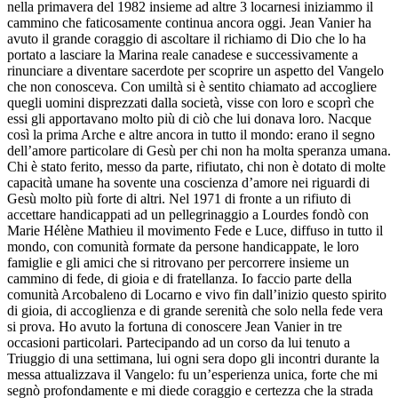
nella primavera del 1982 insieme ad altre 3 locarnesi iniziammo il
cammino che faticosamente continua ancora oggi. Jean Vanier ha
avuto il grande coraggio di ascoltare il richiamo di Dio che lo ha
portato a lasciare la Marina reale canadese e successivamente a
rinunciare a diventare sacerdote per scoprire un aspetto del Vangelo
che non conosceva. Con umiltà si è sentito chiamato ad accogliere
quegli uomini disprezzati dalla società, visse con loro e scoprì che
essi gli apportavano molto più di ciò che lui donava loro. Nacque
così la prima Arche e altre ancora in tutto il mondo: erano il segno
dell’amore particolare di Gesù per chi non ha molta speranza umana.
Chi è stato ferito, messo da parte, rifiutato, chi non è dotato di molte
capacità umane ha sovente una coscienza d’amore nei riguardi di
Gesù molto più forte di altri. Nel 1971 di fronte a un rifiuto di
accettare handicappati ad un pellegrinaggio a Lourdes fondò con
Marie Hélène Mathieu il movimento Fede e Luce, diffuso in tutto il
mondo, con comunità formate da persone handicappate, le loro
famiglie e gli amici che si ritrovano per percorrere insieme un
cammino di fede, di gioia e di fratellanza. Io faccio parte della
comunità Arcobaleno di Locarno e vivo fin dall’inizio questo spirito
di gioia, di accoglienza e di grande serenità che solo nella fede vera
si prova. Ho avuto la fortuna di conoscere Jean Vanier in tre
occasioni particolari. Partecipando ad un corso da lui tenuto a
Triuggio di una settimana, lui ogni sera dopo gli incontri durante la
messa attualizzava il Vangelo: fu un’esperienza unica, forte che mi
segnò profondamente e mi diede coraggio e certezza che la strada