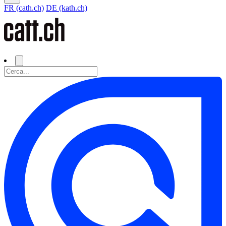
FR (cath.ch)
DE (kath.ch)