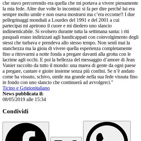
che stavo percorrendo era quella che mi portava a vivere pienamente
la mia fede. Altre due volte lo incontrai: si fa per dire perché lui era
sempre molto umile e non osava mostrarsi ma c’era eccome!! I due
pellegrinaggi mondiali a Lourdes del 1991 e del 2001 a cui
partecipai mi aprirono il cuore e mi diedero uno slancio
indimenticabile. Si svolsero durante tutta la settimana santa: i riti
pasquali erano indirizzati agli handicappati con coinvolgimento degli
stessi che turbava e prendeva allo stesso tempo. Non sentì mai la
stanchezza ma la gioia di vivere quella esperienza completamente
fino a ritrovarmi a notte fonda a pregare davanti alla grotta con le
lacrime agli occhi. E poi la bellezza del messaggio d’amore di Jean
Vanier raccolto da tutto il mondo: una marea di gente da ogni paese
a pregare, cantare e gioire insieme senza più confini. Se n’è andato
come ha vissuto, schivo, umile ma grande nella sua fede vissuta fino
in fondo con uno slancio che continuerà ad avvolgerci."
Ticino e Grigionitaliano
News pubblicata il:
08/05/2019 alle 15:34
Condividi