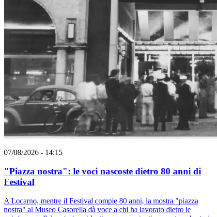
07/08/2026 - 14:15
"Piazza nostra": le voci nascoste dietro 80 anni di
Festival
A Locarno, mentre il Festival compie 80 anni, la mostra "piazza
nostra" al Museo Casorella dà voce a chi ha lavorato dietro le