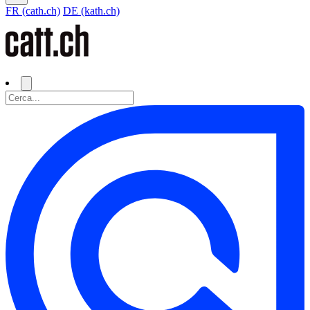
FR (cath.ch)
DE (kath.ch)