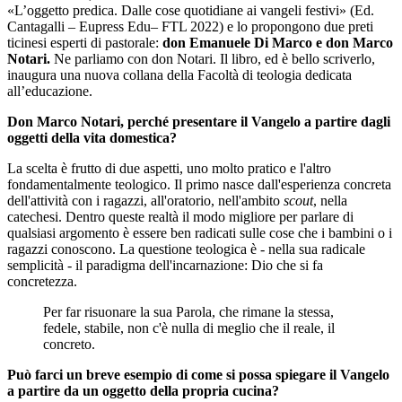
«L’oggetto predica. Dalle cose quotidiane ai vangeli festivi» (Ed.
Cantagalli – Eupress Edu– FTL 2022) e lo propongono due preti
ticinesi esperti di pastorale:
don Emanuele Di Marco e don Marco
Notari.
Ne parliamo con don Notari. Il libro, ed è bello scriverlo,
inaugura una nuova collana della Facoltà di teologia dedicata
all’educazione.
Don Marco Notari, perché presentare il Vangelo a partire dagli
oggetti della vita domestica?
La scelta è frutto di due aspetti, uno molto pratico e l'altro
fondamentalmente teologico. Il primo nasce dall'esperienza concreta
dell'attività con i ragazzi, all'oratorio, nell'ambito
scout
, nella
catechesi. Dentro queste realtà il modo migliore per parlare di
qualsiasi argomento è essere ben radicati sulle cose che i bambini o i
ragazzi conoscono. La questione teologica è - nella sua radicale
semplicità - il paradigma dell'incarnazione: Dio che si fa
concretezza.
Per far risuonare la sua Parola, che rimane la stessa,
fedele, stabile, non c'è nulla di meglio che il reale, il
concreto.
Può farci un breve esempio di come si possa spiegare il Vangelo
a partire da un oggetto della propria cucina?