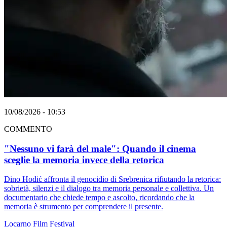
10/08/2026 - 10:53
COMMENTO
"Nessuno vi farà del male": Quando il cinema
sceglie la memoria invece della retorica
Dino Hodić affronta il genocidio di Srebrenica rifiutando la retorica:
sobrietà, silenzi e il dialogo tra memoria personale e collettiva. Un
documentario che chiede tempo e ascolto, ricordando che la
memoria è strumento per comprendere il presente.
Locarno
Film
Festival