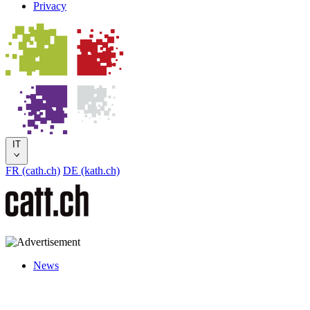
Privacy
IT
FR (cath.ch)
DE (kath.ch)
News