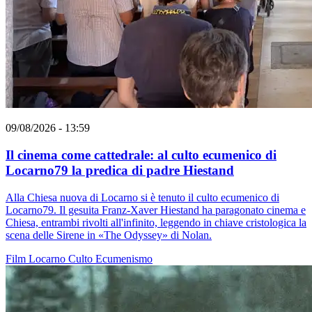
09/08/2026 - 13:59
Il cinema come cattedrale: al culto ecumenico di
Locarno79 la predica di padre Hiestand
Alla Chiesa nuova di Locarno si è tenuto il culto ecumenico di
Locarno79. Il gesuita Franz-Xaver Hiestand ha paragonato cinema e
Chiesa, entrambi rivolti all'infinito, leggendo in chiave cristologica la
scena delle Sirene in «The Odyssey» di Nolan.
Film
Locarno
Culto
Ecumenismo