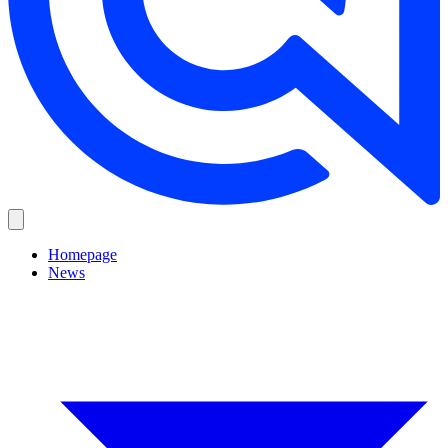
Homepage
News