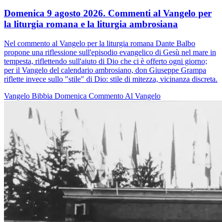
Domenica 9 agosto 2026. Commenti al Vangelo per
la liturgia romana e la liturgia ambrosiana
Nel commento al Vangelo per la liturgia romana Dante Balbo
propone una riflessione sull'episodio evangelico di Gesù nel mare in
tempesta, riflettendo sull'aiuto di Dio che ci è offerto ogni giorno;
per il Vangelo del calendario ambrosiano, don Giuseppe Grampa
riflette invece sullo "stile" di Dio: stile di mitezza, vicinanza discreta.
Vangelo
Bibbia
Domenica
Commento Al Vangelo