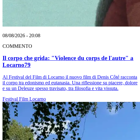
08/08/2026 - 20:08
COMMENTO
Il corpo che grida: "Violence du corps de l'autre" a
Locarno79
Al Festival del Film di Locarno il nuovo film di Denis Côté racconta
il corpo tra edonismo ed eutanasia. Una riflessione su piacere, dolore
e su un Deleuze spesso travisato, tra filosofia e vita vissuta.
Festival
Film
Locarno