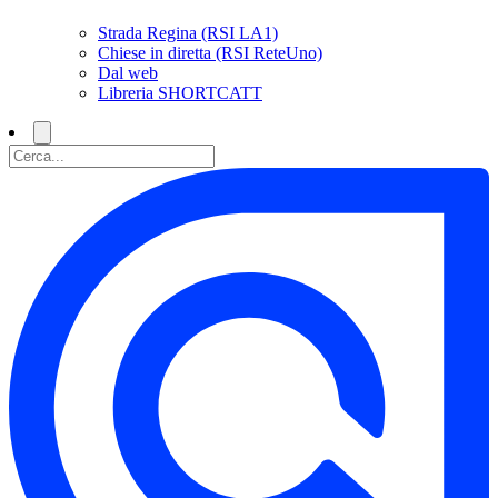
Strada Regina (RSI LA1)
Chiese in diretta (RSI ReteUno)
Dal web
Libreria SHORTCATT