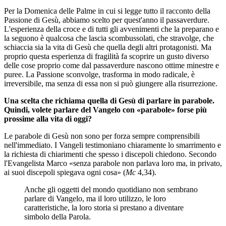
Per la Domenica delle Palme in cui si legge tutto il racconto della
Passione di Gesù, abbiamo scelto per quest'anno il passaverdure.
L'esperienza della croce e di tutti gli avvenimenti che la preparano e
la seguono è qualcosa che lascia scombussolati, che stravolge, che
schiaccia sia la vita di Gesù che quella degli altri protagonisti. Ma
proprio questa esperienza di fragilità fa scoprire un gusto diverso
delle cose proprio come dal passaverdure nascono ottime minestre e
puree. La Passione sconvolge, trasforma in modo radicale, è
irreversibile, ma senza di essa non si può giungere alla risurrezione.
Una scelta che richiama quella di Gesù di parlare in parabole.
Quindi, volete parlare del Vangelo con «parabole» forse più
prossime alla vita di oggi?
Le parabole di Gesù non sono per forza sempre comprensibili
nell'immediato. I Vangeli testimoniano chiaramente lo smarrimento e
la richiesta di chiarimenti che spesso i discepoli chiedono. Secondo
l'Evangelista Marco «senza parabole non parlava loro ma, in privato,
ai suoi discepoli spiegava ogni cosa» (
Mc
4,34).
Anche gli oggetti del mondo quotidiano non sembrano
parlare di Vangelo, ma il loro utilizzo, le loro
caratteristiche, la loro storia si prestano a diventare
simbolo della Parola.