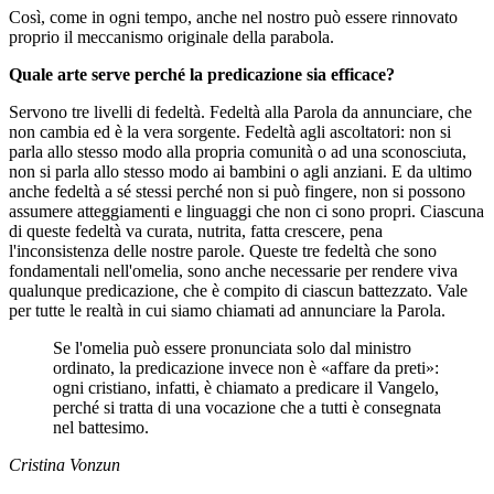
Così, come in ogni tempo, anche nel nostro può essere rinnovato
proprio il meccanismo originale della parabola.
Quale arte serve perché la predicazione sia efficace?
Servono tre livelli di fedeltà. Fedeltà alla Parola da annunciare, che
non cambia ed è la vera sorgente. Fedeltà agli ascoltatori: non si
parla allo stesso modo alla propria comunità o ad una sconosciuta,
non si parla allo stesso modo ai bambini o agli anziani. E da ultimo
anche fedeltà a sé stessi perché non si può fingere, non si possono
assumere atteggiamenti e linguaggi che non ci sono propri. Ciascuna
di queste fedeltà va curata, nutrita, fatta crescere, pena
l'inconsistenza delle nostre parole. Queste tre fedeltà che sono
fondamentali nell'omelia, sono anche necessarie per rendere viva
qualunque predicazione, che è compito di ciascun battezzato. Vale
per tutte le realtà in cui siamo chiamati ad annunciare la Parola.
Se l'omelia può essere pronunciata solo dal ministro
ordinato, la predicazione invece non è «affare da preti»:
ogni cristiano, infatti, è chiamato a predicare il Vangelo,
perché si tratta di una vocazione che a tutti è consegnata
nel battesimo.
Cristina Vonzun