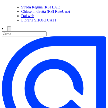
Strada Regina (RSI LA1)
Chiese in diretta (RSI ReteUno)
Dal web
Libreria SHORTCATT