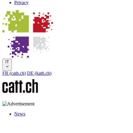
Privacy
IT
FR (cath.ch)
DE (kath.ch)
News