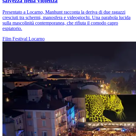
salvezza nella violenza
Presentato a Locarno, Manhunt racconta la deriva di due ragazzi
cresciuti tra schermi, manosfera e videogiochi. Una parabola lucida
sulla mascolinità contemporanea, che rifiuta il comodo capro
espiatorio.
Film
Festival
Locarno