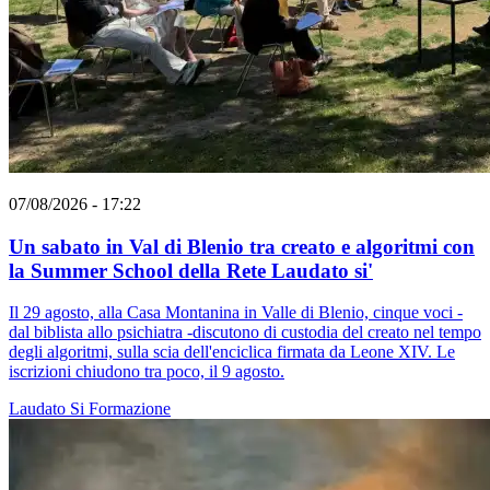
07/08/2026 - 17:22
Un sabato in Val di Blenio tra creato e algoritmi con
la Summer School della Rete Laudato si'
Il 29 agosto, alla Casa Montanina in Valle di Blenio, cinque voci -
dal biblista allo psichiatra -discutono di custodia del creato nel tempo
degli algoritmi, sulla scia dell'enciclica firmata da Leone XIV. Le
iscrizioni chiudono tra poco, il 9 agosto.
Laudato Si
Formazione