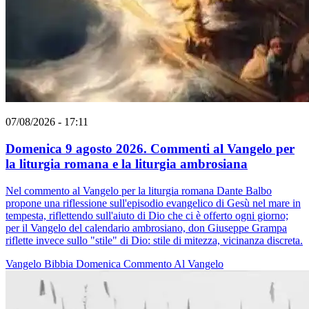
07/08/2026 - 17:11
Domenica 9 agosto 2026. Commenti al Vangelo per
la liturgia romana e la liturgia ambrosiana
Nel commento al Vangelo per la liturgia romana Dante Balbo
propone una riflessione sull'episodio evangelico di Gesù nel mare in
tempesta, riflettendo sull'aiuto di Dio che ci è offerto ogni giorno;
per il Vangelo del calendario ambrosiano, don Giuseppe Grampa
riflette invece sullo "stile" di Dio: stile di mitezza, vicinanza discreta.
Vangelo
Bibbia
Domenica
Commento Al Vangelo