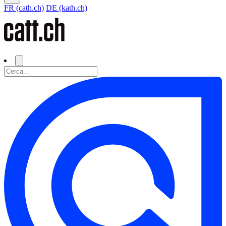
FR (cath.ch)
DE (kath.ch)