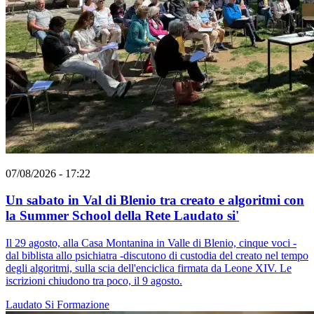
07/08/2026 - 17:22
Un sabato in Val di Blenio tra creato e algoritmi con
la Summer School della Rete Laudato si'
Il 29 agosto, alla Casa Montanina in Valle di Blenio, cinque voci -
dal biblista allo psichiatra -discutono di custodia del creato nel tempo
degli algoritmi, sulla scia dell'enciclica firmata da Leone XIV. Le
iscrizioni chiudono tra poco, il 9 agosto.
Laudato Si
Formazione