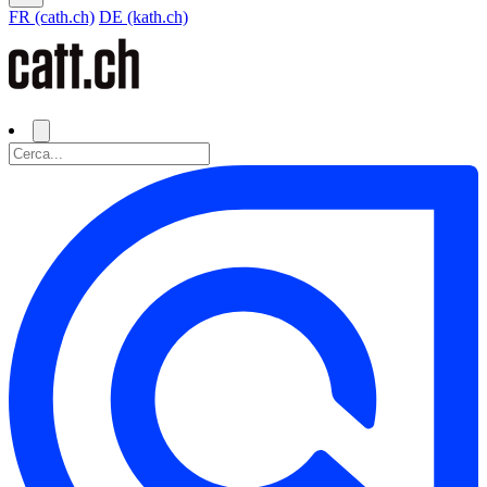
FR (cath.ch)
DE (kath.ch)