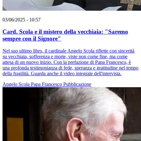
03/06/2025 - 10:57
Card. Scola e il mistero della vecchiaia: "Saremo
sempre con il Signore"
Nel suo ultimo libro, il cardinale Angelo Scola riflette con sincerità
su vecchiaia, sofferenza e morte, viste non come fine, ma come
attesa di un nuovo inizio. Con la prefazione di Papa Francesco, è
una profonda testimonianza di fede, speranza e gratitudine nel tempo
della fragilità. Guarda anche il video integrale dell'intervista.
Angelo Scola
Papa Francesco
Pubblicazione