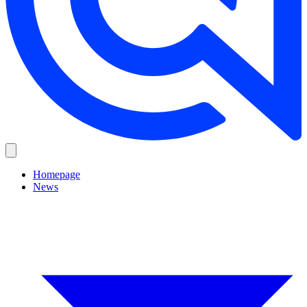
Homepage
News