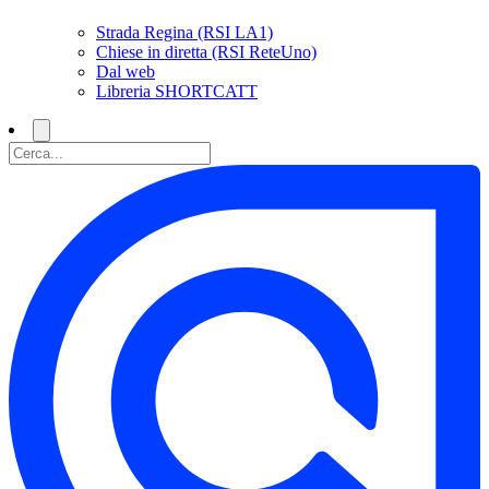
Strada Regina (RSI LA1)
Chiese in diretta (RSI ReteUno)
Dal web
Libreria SHORTCATT