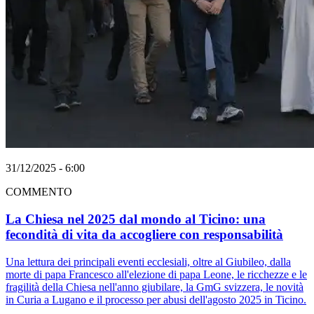
31/12/2025 - 6:00
COMMENTO
La Chiesa nel 2025 dal mondo al Ticino: una
fecondità di vita da accogliere con responsabilità
Una lettura dei principali eventi ecclesiali, oltre al Giubileo, dalla
morte di papa Francesco all'elezione di papa Leone, le ricchezze e le
fragilità della Chiesa nell'anno giubilare, la GmG svizzera, le novità
in Curia a Lugano e il processo per abusi dell'agosto 2025 in Ticino.