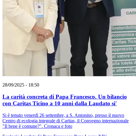
28/09/2025 - 18:50
La carità concreta di Papa Francesco. Un bilancio
con Caritas Ticino a 10 anni dalla Laudato si'
Si è tenuto venerdì 26 settembre, a S. Antonino, presso il nuovo
Centro di ecologia integrale di Caritas, il Convegno internazionale
"Il bene è comune?". Cronaca e foto