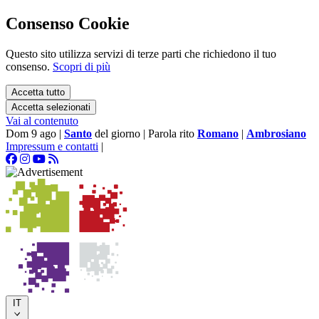
Consenso Cookie
Questo sito utilizza servizi di terze parti che richiedono il tuo
consenso.
Scopri di più
Accetta tutto
Accetta selezionati
Vai al contenuto
Dom 9 ago
|
Santo
del giorno
|
Parola rito
Romano
|
Ambrosiano
Impressum e contatti
|
IT