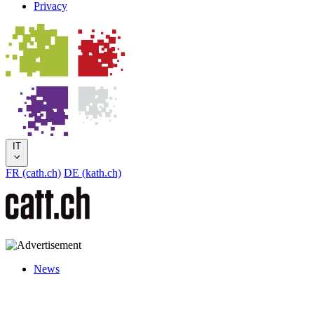
Privacy
IT
FR (cath.ch)
DE (kath.ch)
News