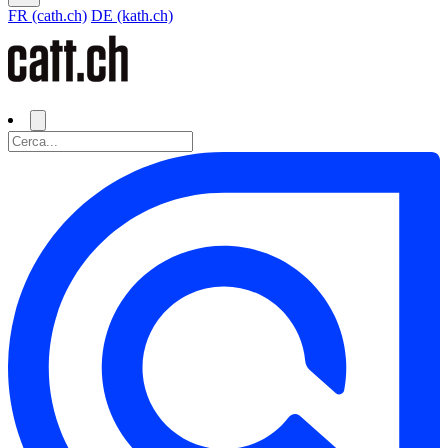
FR (cath.ch)
DE (kath.ch)