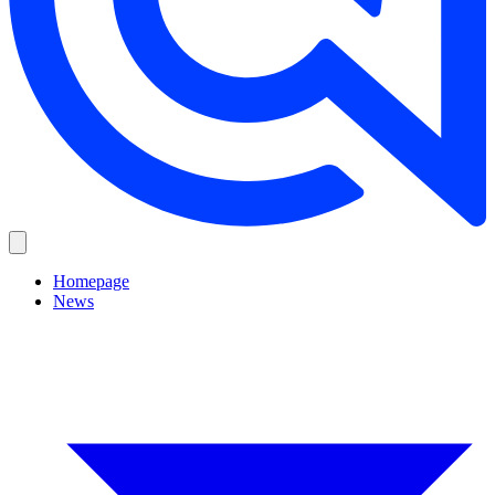
Homepage
News