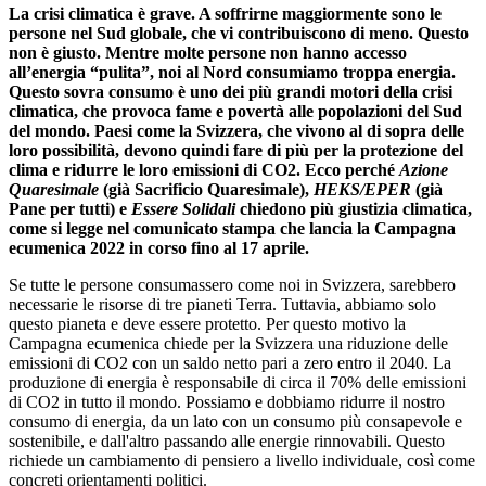
La crisi climatica è grave. A soffrirne maggiormente sono le
persone nel Sud globale, che vi contribuiscono di meno. Questo
non è giusto. Mentre molte persone non hanno accesso
all’energia “pulita”, noi al Nord consumiamo troppa energia.
Questo sovra consumo è uno dei più grandi motori della crisi
climatica, che provoca fame e povertà alle popolazioni del Sud
del mondo. Paesi come la Svizzera, che vivono al di sopra delle
loro possibilità, devono quindi fare di più per la protezione del
clima e ridurre le loro emissioni di CO2. Ecco perché
Azione
Quaresimale
(già Sacrificio Quaresimale),
HEKS/EPER
(già
Pane per tutti) e
Essere Solidali
chiedono più giustizia climatica,
come si legge nel comunicato stampa che lancia la Campagna
ecumenica 2022 in corso fino al 17 aprile.
Se tutte le persone consumassero come noi in Svizzera, sarebbero
necessarie le risorse di tre pianeti Terra. Tuttavia, abbiamo solo
questo pianeta e deve essere protetto. Per questo motivo la
Campagna ecumenica chiede per la Svizzera una riduzione delle
emissioni di CO2 con un saldo netto pari a zero entro il 2040. La
produzione di energia è responsabile di circa il 70% delle emissioni
di CO2 in tutto il mondo. Possiamo e dobbiamo ridurre il nostro
consumo di energia, da un lato con un consumo più consapevole e
sostenibile, e dall'altro passando alle energie rinnovabili. Questo
richiede un cambiamento di pensiero a livello individuale, così come
concreti orientamenti politici.