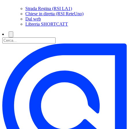
Strada Regina (RSI LA1)
Chiese in diretta (RSI ReteUno)
Dal web
Libreria SHORTCATT