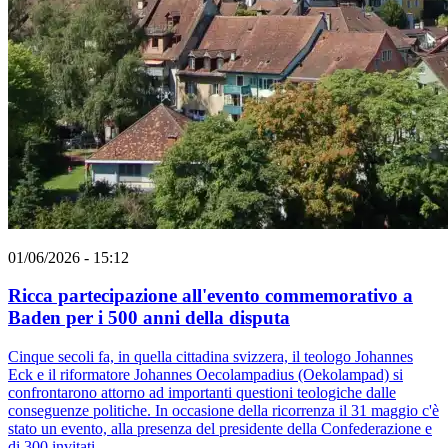
01/06/2026 - 15:12
Ricca partecipazione all'evento commemorativo a
Baden per i 500 anni della disputa
Cinque secoli fa, in quella cittadina svizzera, il teologo Johannes
Eck e il riformatore Johannes Oecolampadius (Oekolampad) si
confrontarono attorno ad importanti questioni teologiche dalle
conseguenze politiche. In occasione della ricorrenza il 31 maggio c'è
stato un evento, alla presenza del presidente della Confederazione e
di 300 invitati.