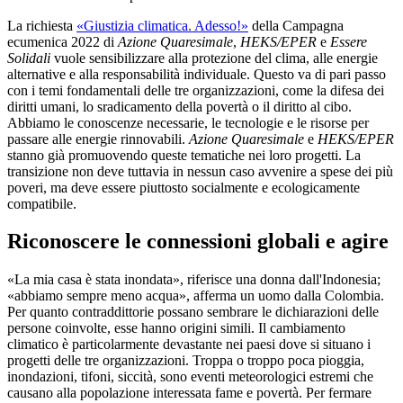
La richiesta
«Giustizia climatica. Adesso!»
della Campagna
ecumenica 2022 di
Azione Quaresimale
,
HEKS/EPER
e
Essere
Solidali
vuole sensibilizzare alla protezione del clima, alle energie
alternative e alla responsabilità individuale. Questo va di pari passo
con i temi fondamentali delle tre organizzazioni, come la difesa dei
diritti umani, lo sradicamento della povertà o il diritto al cibo.
Abbiamo le conoscenze necessarie, le tecnologie e le risorse per
passare alle energie rinnovabili.
Azione Quaresimale
e
HEKS/EPER
stanno già promuovendo queste tematiche nei loro progetti. La
transizione non deve tuttavia in nessun caso avvenire a spese dei più
poveri, ma deve essere piuttosto socialmente e ecologicamente
compatibile.
Riconoscere le connessioni globali e agire
«La mia casa è stata inondata», riferisce una donna dall'Indonesia;
«abbiamo sempre meno acqua», afferma un uomo dalla Colombia.
Per quanto contraddittorie possano sembrare le dichiarazioni delle
persone coinvolte, esse hanno origini simili. Il cambiamento
climatico è particolarmente devastante nei paesi dove si situano i
progetti delle tre organizzazioni. Troppa o troppo poca pioggia,
inondazioni, tifoni, siccità, sono eventi meteorologici estremi che
causano alla popolazione interessata fame e povertà. Per fermare