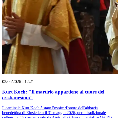
02/06/2026 - 12:21
Kurt Koch: "Il martirio appartiene al cuore del
cristianesimo"
Il cardinale Kurt Koch è stato l'ospite d'onore dell'abbazia
benedettina di Einsiedeln il 31 maggio 2026, per il tradizionale
pellegrinaggio organizzato da Aiuto alla Chiesa che Soffre (ACN).