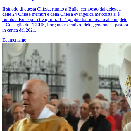
Il sinodo di questa Chiesa, riunito a Bulle, composto dai delegati
delle 24 Chiese membri e della Chiesa evangelica metodista si è
riunito a Bulle per i tre giorni. Il 14 giugno ha rinnovato al completo
il Consiglio dell’EERS, l’organo esecutivo, rieleggendone la pastora
in carica dal 2021.
Ecumenismo