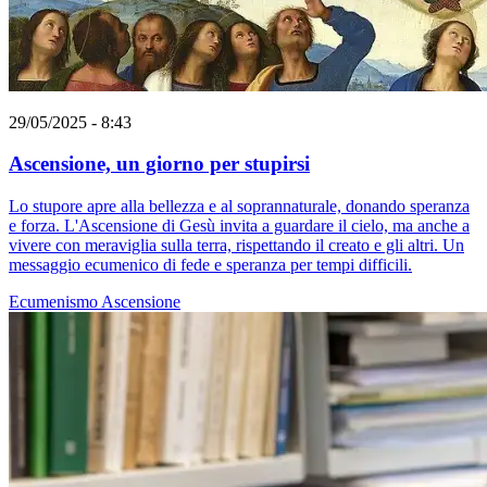
29/05/2025 - 8:43
Ascensione, un giorno per stupirsi
Lo stupore apre alla bellezza e al soprannaturale, donando speranza
e forza. L'Ascensione di Gesù invita a guardare il cielo, ma anche a
vivere con meraviglia sulla terra, rispettando il creato e gli altri. Un
messaggio ecumenico di fede e speranza per tempi difficili.
Ecumenismo
Ascensione