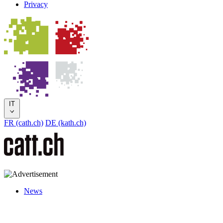
Privacy
IT
FR (cath.ch)
DE (kath.ch)
News