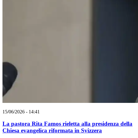
15/06/2026 - 14:41
La pastora Rita Famos rieletta alla presidenza della
Chiesa evangelica riformata in Svizzera