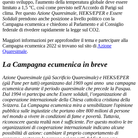
questo sviluppo, l'aumento della temperatura globale deve essere
limitato a 1,5 °C, così come previsto nell'Accordo di Parigi sul
clima. Per questo
Azione Quaresimale
,
HEKS/EPER
e
Essere
Solidali
prendono anche posizione a livello politico con la
Campagna ecumenica e chiedono al Parlamento e al Consiglio
federale di rivedere rapidamente la legge sul CO2.
Maggiori informazioni per approfondire il tema e partecipare alla
Campagna ecumenica 2022 si trovano sul sito di
Azione
Quaresimale
.
La Campagna ecumenica in breve
Azione Quaresimale (già Sacrificio Quaresimale) e HEKS/EPER
(già Pane per tutti) organizzano dal 1969 ogni anno una campagna
ecumenica durante il periodo quaresimale che precede la Pasqua.
Dal 1994 vi partecipa anche Essere solidali, l’organizzazione di
cooperazione internazionale della Chiesa cattolica cristiana della
Svizzera. La Campagna ecumenica mira a sensibilizzare l'opinione
pubblica sulle ingiustizie che portano oltre 800 milioni di persone
nel mondo a vivere in condizioni di fame e povertà. Tuttavia,
riconoscere questa realtà non è sufficiente. Per questo motivo le tre
organizzazioni di cooperazione internazionale indicano alcune
possibilità di azione: cambiare il proprio comportamento di