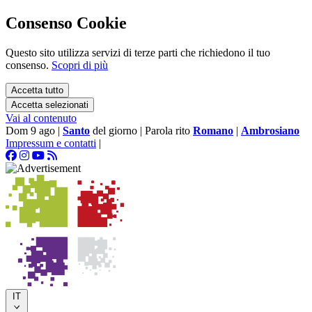
Consenso Cookie
Questo sito utilizza servizi di terze parti che richiedono il tuo
consenso.
Scopri di più
Accetta tutto
Accetta selezionati
Vai al contenuto
Dom 9 ago
|
Santo
del giorno
|
Parola rito
Romano
|
Ambrosiano
Impressum e contatti
|
IT