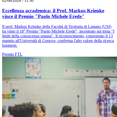
02/06/2026 - 11:50
Eccellenza accademica: il Prof. Markus Krienke
vince il Premio "Paolo Michele Erede"
Il prof. Markus Krienke della Facoltà di Teologia di Lugano (USI)
ha vinto il 18° Premio "Paolo Michele Erede", incentrato sul tema "I
limiti della conoscenza umana". Il riconoscimento, consegnato il 13
maggio all'Università di Genova, conferma l'alto valore della ricerca
luganese.
Premio
FTL