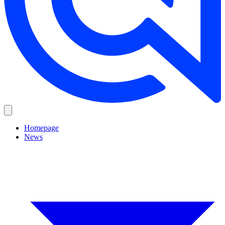
Homepage
News