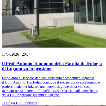
17/07/2026 - 20:34
Il Prof. Antonio Tombolini della Facoltà di Teologia
di Lugano va in pensione
Dopo anni di servizio dedicati all'Istituto accademico luganese,
il Dott. Antonio Tombolini conclude il suo percorso accademico e
professionale per iniziare una nuova stagione della vita con il
meritato pensionamento. In un'intervista rilasciata alla newsletter
della FTL ripercorre gli anni a Lugano.
Teologia
FTL
Intervista