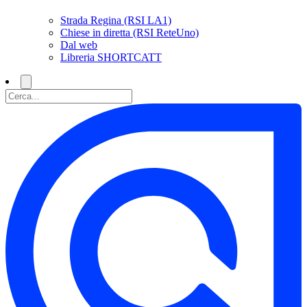
Strada Regina (RSI LA1)
Chiese in diretta (RSI ReteUno)
Dal web
Libreria SHORTCATT