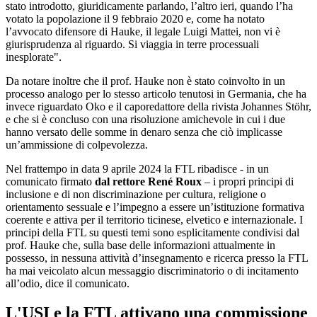
stato introdotto, giuridicamente parlando, l’altro ieri, quando l’ha
votato la popolazione il 9 febbraio 2020 e, come ha notato
l’avvocato difensore di Hauke, il legale Luigi Mattei, non vi è
giurisprudenza al riguardo. Si viaggia in terre processuali
inesplorate".
Da notare inoltre che il prof. Hauke non è stato coinvolto in un
processo analogo per lo stesso articolo tenutosi in Germania, che ha
invece riguardato Oko e il caporedattore della rivista Johannes Stöhr,
e che si è concluso con una risoluzione amichevole in cui i due
hanno versato delle somme in denaro senza che ciò implicasse
un’ammissione di colpevolezza.
Nel frattempo in data 9 aprile 2024 la FTL ribadisce - in un
comunicato firmato
dal rettore René Roux
– i propri principi di
inclusione e di non discriminazione per cultura, religione o
orientamento sessuale e l’impegno a essere un’istituzione formativa
coerente e attiva per il territorio ticinese, elvetico e internazionale. I
principi della FTL su questi temi sono esplicitamente condivisi dal
prof. Hauke che, sulla base delle informazioni attualmente in
possesso, in nessuna attività d’insegnamento e ricerca presso la FTL
ha mai veicolato alcun messaggio discriminatorio o di incitamento
all’odio, dice il comunicato.
L'USI e la FTL attivano una commissione