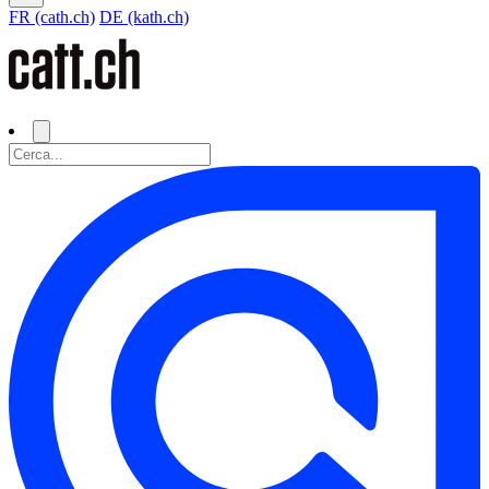
FR (cath.ch)
DE (kath.ch)