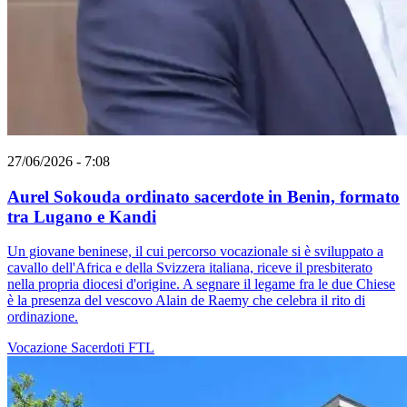
27/06/2026 - 7:08
Aurel Sokouda ordinato sacerdote in Benin, formato
tra Lugano e Kandi
Un giovane beninese, il cui percorso vocazionale si è sviluppato a
cavallo dell'Africa e della Svizzera italiana, riceve il presbiterato
nella propria diocesi d'origine. A segnare il legame fra le due Chiese
è la presenza del vescovo Alain de Raemy che celebra il rito di
ordinazione.
Vocazione
Sacerdoti
FTL