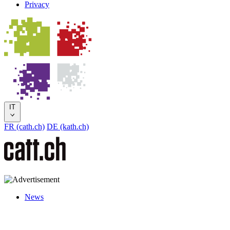
Privacy
IT
FR (cath.ch)
DE (kath.ch)
News