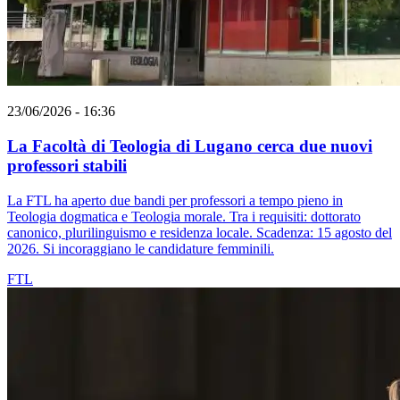
23/06/2026 - 16:36
La Facoltà di Teologia di Lugano cerca due nuovi
professori stabili
La FTL ha aperto due bandi per professori a tempo pieno in
Teologia dogmatica e Teologia morale. Tra i requisiti: dottorato
canonico, plurilinguismo e residenza locale. Scadenza: 15 agosto del
2026. Si incoraggiano le candidature femminili.
FTL