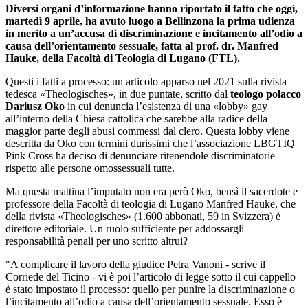
Diversi organi d’informazione hanno riportato il fatto che oggi,
martedì 9 aprile, ha avuto luogo a Bellinzona la prima udienza
in merito a un’accusa di discriminazione e incitamento all’odio a
causa dell’orientamento sessuale, fatta al prof. dr. Manfred
Hauke, della Facoltà di Teologia di Lugano (FTL).
Questi i fatti a processo: un articolo apparso nel 2021 sulla rivista
tedesca «Theologisches», in due puntate, scritto dal
teologo polacco
Dariusz Oko
in cui denuncia l’esistenza di una «lobby» gay
all’interno della Chiesa cattolica che sarebbe alla radice della
maggior parte degli abusi commessi dal clero. Questa lobby viene
descritta da Oko con termini durissimi che l’associazione LBGTIQ
Pink Cross ha deciso di denunciare ritenendole discriminatorie
rispetto alle persone omossessuali tutte.
Ma questa mattina l’imputato non era però Oko, bensì il sacerdote e
professore della Facoltà di teologia di Lugano Manfred Hauke, che
della rivista «Theologisches» (1.600 abbonati, 59 in Svizzera) è
direttore editoriale. Un ruolo sufficiente per addossargli
responsabilità penali per uno scritto altrui?
"A complicare il lavoro della giudice Petra Vanoni - scrive il
Corriede del Ticino - vi è poi l’articolo di legge sotto il cui cappello
è stato impostato il processo: quello per punire la discriminazione o
l’incitamento all’odio a causa dell’orientamento sessuale. Esso è