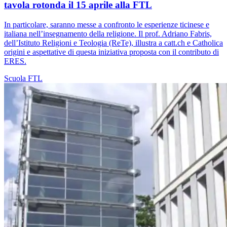
tavola rotonda il 15 aprile alla FTL
In particolare, saranno messe a confronto le esperienze ticinese e
italiana nell’insegnamento della religione. Il prof. Adriano Fabris,
dell’Istituto Religioni e Teologia (ReTe), illustra a catt.ch e Catholica
origini e aspettative di questa iniziativa proposta con il contributo di
ERES.
Scuola
FTL