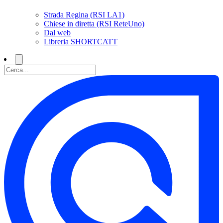
Strada Regina (RSI LA1)
Chiese in diretta (RSI ReteUno)
Dal web
Libreria SHORTCATT