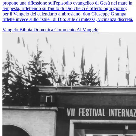
propone una riflessione sull'episodio evangelico di Gesù nel mare in
tempesta, riflettendo sull'aiuto di Dio che ci è offerto ogni giorno;
per il Vangelo del calendario ambrosiano, don Giuseppe Grampa
riflette invece sullo "stile" di Dio: stile di mitezza, vicinanza discreta.
Vangelo
Bibbia
Domenica
Commento Al Vangelo