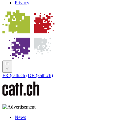
Privacy
IT
FR (cath.ch)
DE (kath.ch)
News