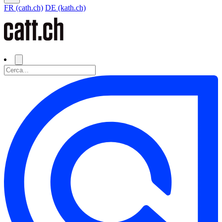
FR (cath.ch)
DE (kath.ch)