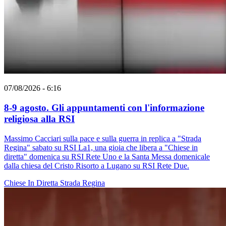
07/08/2026 - 6:16
8-9 agosto. Gli appuntamenti con l'informazione
religiosa alla RSI
Massimo Cacciari sulla pace e sulla guerra in replica a "Strada
Regina" sabato su RSI La1, una gioia che libera a "Chiese in
diretta" domenica su RSI Rete Uno e la Santa Messa domenicale
dalla chiesa del Cristo Risorto a Lugano su RSI Rete Due.
Chiese In Diretta
Strada Regina