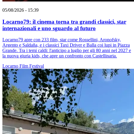
05/08/2026 - 15:39
Locarno79: il cinema torna tra grandi classici, star
internazionali e uno sguardo al futuro
Locarno79 apre con 233 film, star come Rossellini, Aronofsky,
Argento e Saldaña, e i classici Taxi Driver e Balla coi lupi in Piazza
Grande. Tra i temi caldi: l'anticipo a luglio per gli 80 anni nel 2027 e
la nuova giuria kids, che apre un confronto con Castellinaria.
Locarno
Film
Festival