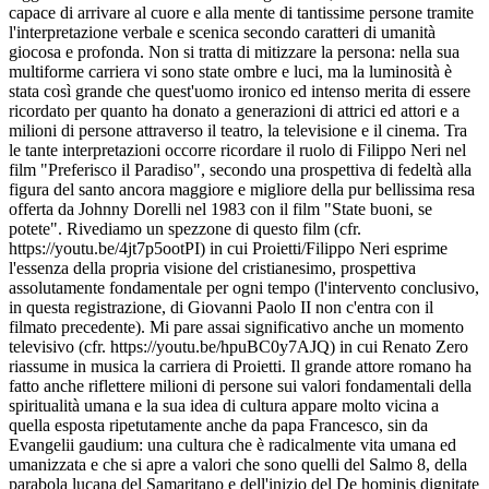
capace di arrivare al cuore e alla mente di tantissime persone tramite
l'interpretazione verbale e scenica secondo caratteri di umanità
giocosa e profonda. Non si tratta di mitizzare la persona: nella sua
multiforme carriera vi sono state ombre e luci, ma la luminosità è
stata così grande che quest'uomo ironico ed intenso merita di essere
ricordato per quanto ha donato a generazioni di attrici ed attori e a
milioni di persone attraverso il teatro, la televisione e il cinema. Tra
le tante interpretazioni occorre ricordare il ruolo di Filippo Neri nel
film "Preferisco il Paradiso", secondo una prospettiva di fedeltà alla
figura del santo ancora maggiore e migliore della pur bellissima resa
offerta da Johnny Dorelli nel 1983 con il film "State buoni, se
potete". Rivediamo un spezzone di questo film (cfr.
https://youtu.be/4jt7p5ootPI) in cui Proietti/Filippo Neri esprime
l'essenza della propria visione del cristianesimo, prospettiva
assolutamente fondamentale per ogni tempo (l'intervento conclusivo,
in questa registrazione, di Giovanni Paolo II non c'entra con il
filmato precedente). Mi pare assai significativo anche un momento
televisivo (cfr. https://youtu.be/hpuBC0y7AJQ) in cui Renato Zero
riassume in musica la carriera di Proietti. Il grande attore romano ha
fatto anche riflettere milioni di persone sui valori fondamentali della
spiritualità umana e la sua idea di cultura appare molto vicina a
quella esposta ripetutamente anche da papa Francesco, sin da
Evangelii gaudium: una cultura che è radicalmente vita umana ed
umanizzata e che si apre a valori che sono quelli del Salmo 8, della
parabola lucana del Samaritano e dell'inizio del De hominis dignitate