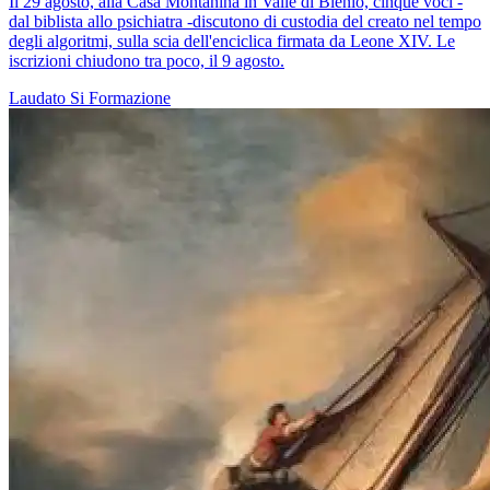
Il 29 agosto, alla Casa Montanina in Valle di Blenio, cinque voci -
dal biblista allo psichiatra -discutono di custodia del creato nel tempo
degli algoritmi, sulla scia dell'enciclica firmata da Leone XIV. Le
iscrizioni chiudono tra poco, il 9 agosto.
Laudato Si
Formazione