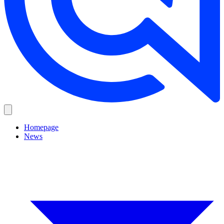
Homepage
News