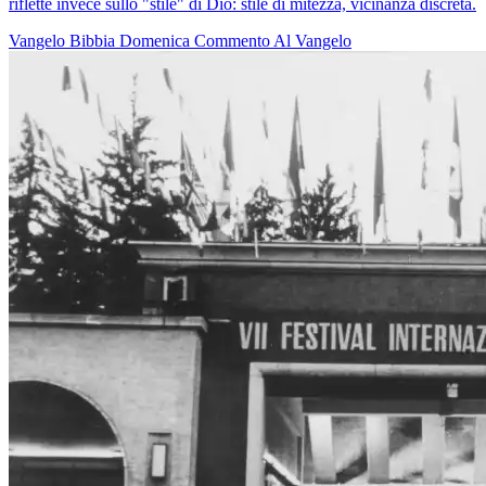
riflette invece sullo "stile" di Dio: stile di mitezza, vicinanza discreta.
Vangelo
Bibbia
Domenica
Commento Al Vangelo