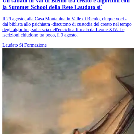
Un sabato in Val di Blenio tra creato e algoritmi con
la Summer School della Rete Laudato si'
Il 29 agosto, alla Casa Montanina in Valle di Blenio, cinque voci -
dal biblista allo psichiatra -discutono di custodia del creato nel tempo
degli algoritmi, sulla scia dell'enciclica firmata da Leone XIV. Le
iscrizioni chiudono tra poco, il 9 agosto.
Laudato Si
Formazione