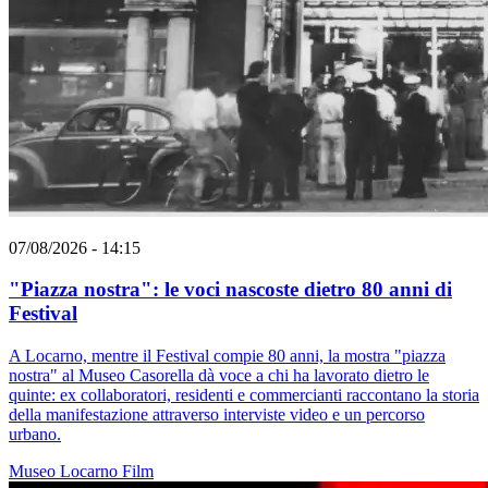
07/08/2026 - 14:15
"Piazza nostra": le voci nascoste dietro 80 anni di
Festival
A Locarno, mentre il Festival compie 80 anni, la mostra "piazza
nostra" al Museo Casorella dà voce a chi ha lavorato dietro le
quinte: ex collaboratori, residenti e commercianti raccontano la storia
della manifestazione attraverso interviste video e un percorso
urbano.
Museo
Locarno
Film