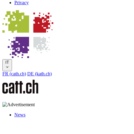
Privacy
IT
FR (cath.ch)
DE (kath.ch)
News