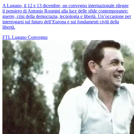
A Lugano, il 12 e 13 dicembre, un convegno internazionale rilegge
il pensiero di Antonio Rosmini alla luce delle sfide contemporanee:
guerre, crisi della democrazia, tecnologia e libertà. Un’occasione per
interrogarsi sul futuro dell’Europa e sui fondamenti civili della
libertà.
FTL
Lugano
Convegno