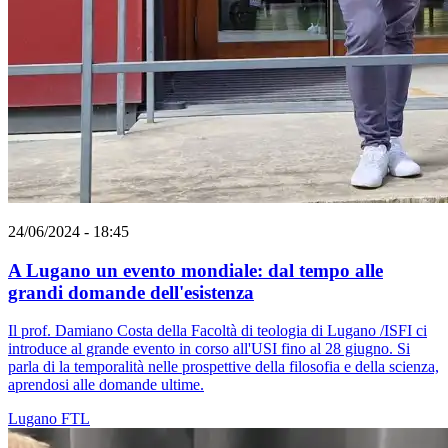
24/06/2024 - 18:45
A Lugano un evento mondiale: dal tempo alle
grandi domande dell'esistenza
Il prof. Damiano Costa della Facoltà di teologia di Lugano /ISFI ci
introduce al grande evento in corso all'USI fino al 28 giugno. Si
parla di la temporalità nelle prospettive della filosofia e della scienza,
aprendosi alle domande ultime.
Lugano
FTL