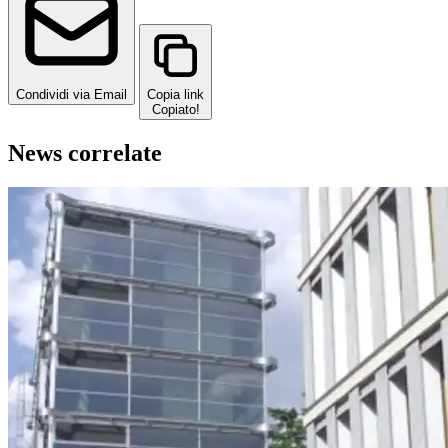
Condividi via Email
Copia link
Copiato!
News correlate