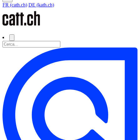
FR (cath.ch)
DE (kath.ch)