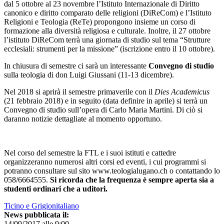
dal 5 ottobre al 23 novembre l’Istituto Internazionale di Diritto
canonico e diritto comparato delle religioni (DiReCom) e l’Istituto
Religioni e Teologia (ReTe) propongono insieme un corso di
formazione alla diversità religiosa e culturale. Inoltre, il 27 ottobre
l’istituto DiReCom terrà una giornata di studio sul tema “Strutture
ecclesiali: strumenti per la missione” (iscrizione entro il 10 ottobre).
In chiusura di semestre ci sarà un interessante
Convegno di studio
sulla teologia di don Luigi Giussani (11-13 dicembre).
Nel 2018 si aprirà il semestre primaverile con il
Dies Academicus
(21 febbraio 2018) e in seguito (data definire in aprile) si terrà un
Convegno di studio sull’opera di Carlo Maria Martini. Di ciò si
daranno notizie dettagliate al momento opportuno.
Nel corso del semestre la FTL e i suoi istituti e cattedre
organizzeranno numerosi altri corsi ed eventi, i cui programmi si
potranno consultare sul sito www.teologialugano.ch o contattando lo
058/6664555.
Si ricorda che la frequenza è sempre aperta sia a
studenti ordinari che a uditori.
Ticino e Grigionitaliano
News pubblicata il:
14/09/2017 alle 9:00