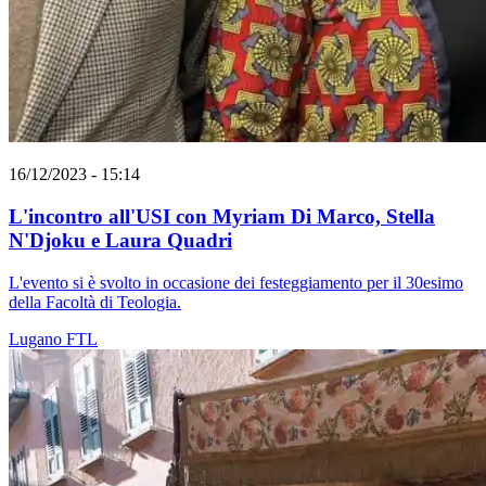
16/12/2023 - 15:14
L'incontro all'USI con Myriam Di Marco, Stella
N'Djoku e Laura Quadri
L'evento si è svolto in occasione dei festeggiamento per il 30esimo
della Facoltà di Teologia.
Lugano
FTL