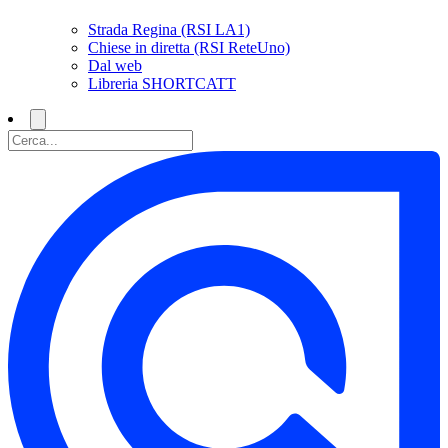
Strada Regina (RSI LA1)
Chiese in diretta (RSI ReteUno)
Dal web
Libreria SHORTCATT