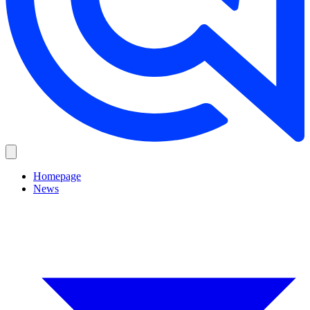
Homepage
News