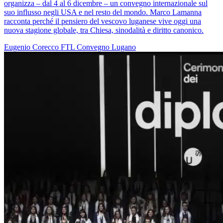
organizza – dal 4 al 6 dicembre – un convegno internazionale sul
suo influsso negli USA e nel resto del mondo. Marco Lamanna
racconta perché il pensiero del vescovo luganese vive oggi una
nuova stagione globale, tra Chiesa, sinodalità e diritto canonico.
Eugenio Corecco
FTL
Convegno
Lugano