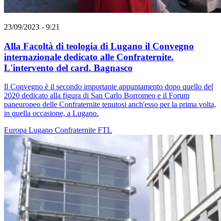
23/09/2023 - 9:21
Alla Facoltà di teologia di Lugano il Convegno
internazionale dedicato alle Confraternite.
L'intervento del card. Bagnasco
Il Convegno è il secondo importante appuntamento dopo quello del
2020 dedicato alla figura di San Carlo Borromeo e il Forum
paneuropeo delle Confraternite tenutosi anch'esso per la prima volta,
in quella occasione, a Lugano.
Europa
Lugano
Confraternite
FTL