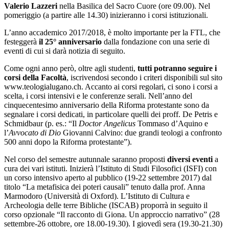
Valerio Lazzeri
nella Basilica del Sacro Cuore (ore 09.00). Nel
pomeriggio (a partire alle 14.30) inizieranno i corsi istituzionali.
L’anno accademico 2017/2018, è molto importante per la FTL, che
festeggerà
il 25° anniversario
dalla fondazione con una serie di
eventi di cui si darà notizia di seguito.
Come ogni anno però, oltre agli studenti,
tutti potranno seguire i
corsi della Facoltà
, iscrivendosi secondo i criteri disponibili sul sito
www.teologialugano.ch. Accanto ai corsi regolari, ci sono i corsi a
scelta, i corsi intensivi e le conferenze serali. Nell’anno del
cinquecentesimo anniversario della Riforma protestante sono da
segnalare i corsi dedicati, in particolare quelli dei proff. De Petris e
Schmidbaur (p. es.: “Il
Doctor Angelicus
Tommaso d’Aquino e
l’
Avvocato di Dio
Giovanni Calvino: due grandi teologi a confronto
500 anni dopo la Riforma protestante”).
Nel corso del semestre autunnale saranno proposti
diversi eventi
a
cura dei vari istituti. Inizierà l’Istituto di Studi Filosofici (ISFI) con
un corso intensivo aperto al pubblico (19-22 settembre 2017) dal
titolo “La metafisica dei poteri causali” tenuto dalla prof. Anna
Marmodoro (Università di Oxford). L’Istituto di Cultura e
Archeologia delle terre Bibliche (ISCAB) proporrà in seguito il
corso opzionale “Il racconto di Giona. Un approccio narrativo” (28
settembre-26 ottobre, ore 18.00-19.30). I giovedì sera (19.30-21.30)