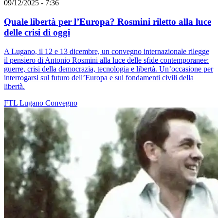
09/12/2025 - 7:36
Quale libertà per l’Europa? Rosmini riletto alla luce
delle crisi di oggi
A Lugano, il 12 e 13 dicembre, un convegno internazionale rilegge
il pensiero di Antonio Rosmini alla luce delle sfide contemporanee:
guerre, crisi della democrazia, tecnologia e libertà. Un’occasione per
interrogarsi sul futuro dell’Europa e sui fondamenti civili della
libertà.
FTL
Lugano
Convegno