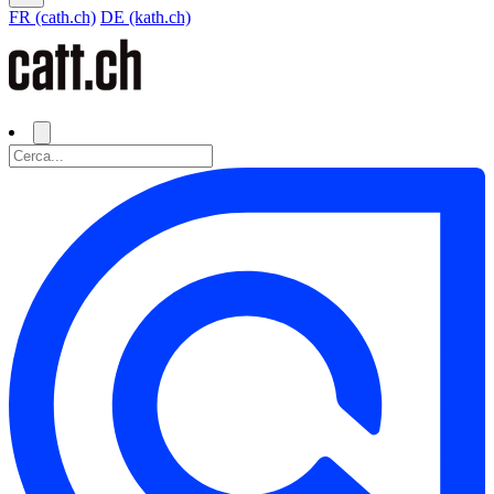
FR (cath.ch)
DE (kath.ch)