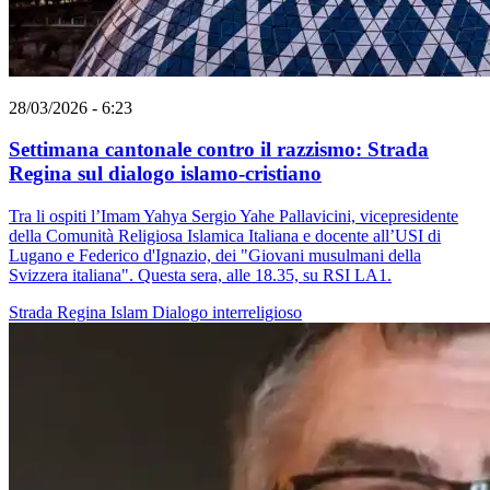
28/03/2026 - 6:23
Settimana cantonale contro il razzismo: Strada
Regina sul dialogo islamo-cristiano
Tra li ospiti l’Imam Yahya Sergio Yahe Pallavicini, vicepresidente
della Comunità Religiosa Islamica Italiana e docente all’USI di
Lugano e Federico d'Ignazio, dei "Giovani musulmani della
Svizzera italiana". Questa sera, alle 18.35, su RSI LA1.
Strada Regina
Islam
Dialogo interreligioso