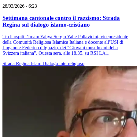
28/03/2026 - 6:23
Settimana cantonale contro il razzismo: Strada
Regina sul dialogo islamo-cristiano
Tra li ospiti l’Imam Yahya Sergio Yahe Pallavicini, vicepresidente
della Comunità Religiosa Islamica Italiana e docente all’USI di
Lugano e Federico d'Ignazio, dei "Giovani musulmani della
Svizzera italiana". Questa sera, alle 18.35, su RSI LA1.
Strada Regina
Islam
Dialogo interreligioso