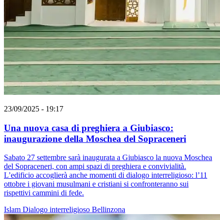
23/09/2025 - 19:17
Una nuova casa di preghiera a Giubiasco:
inaugurazione della Moschea del Sopraceneri
Sabato 27 settembre sarà inaugurata a Giubiasco la nuova Moschea
del Sopraceneri, con ampi spazi di preghiera e convivialità.
L’edificio accoglierà anche momenti di dialogo interreligioso: l’11
ottobre i giovani musulmani e cristiani si confronteranno sui
rispettivi cammini di fede.
Islam
Dialogo interreligioso
Bellinzona