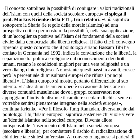
«Il concetto sottolinea la possibilità di coniugare i valori tradizionali
dell’islam con quelli della società secolare europea»
ci spiega il
prof. Markus Krienke della FTL, tra i relatori.
«Ciò significa
sottoporre la Sharia (le regole della morale islamica) ad una
prospettiva critica per mostrare la possibilità, nella sua applicazione,
di un’accoglienza positiva nell’Islam dei fondamenti della società
civile: dalla democrazia alla libertà religiosa. Il fatto che il convegno
riprenda questo concetto che il politologo siriano Bassam Tibi ha
coniato in Germania nel 1992, indica la convinzione che la libertà, la
separazione tra politica e religione e il riconoscimento dei diritti
umani, restano le condizioni migliori per una vera religiosità e un
vero dialogo interreligioso. Nonostante questi passi in avanti, cresce
però la percentuale di musulmani europei che rifiuta i principi
liberali ». L’Islam europeo si mostra pertanto differenziato al suo
interno. «L’idea di un Islam europeo è occasione di tensione in
diverse comunità musulmane dove i gruppi conservatori non
appoggiano l’individualismo e il carattere secolare di chi si sente o
vorrebbe sentirsi pienamente integrato nella società europea»,
continua Krienke. «Per il filosofo Tariq Ramadan, diversamente dal
politologo Tibi,“Islam europeo” significa sostenere chi vuole vivere
un’identità islamica nella società europea. Diventa allora
indispensabile l’inserimento dell’Islam nella società europea
(secolare e liberale), per combattere il rischio di radicalizzazione di
chi ritiene tale sintesi un’eresia». Al convegno luganese si parlerà di