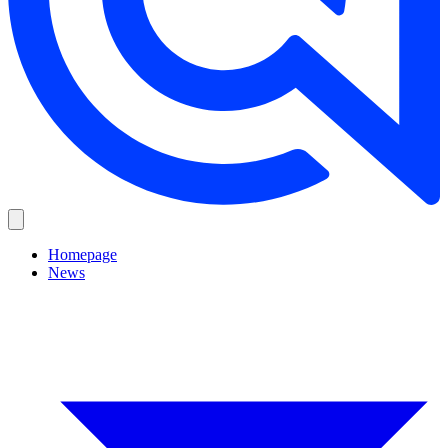
Homepage
News