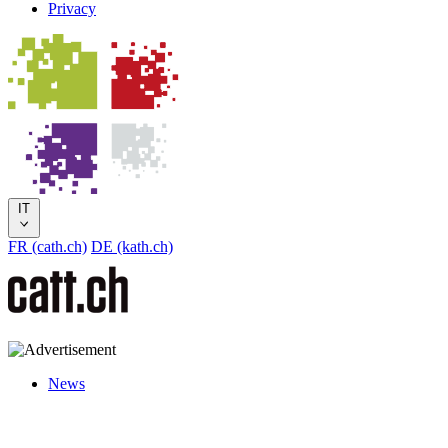
Privacy
IT
FR (cath.ch)
DE (kath.ch)
News