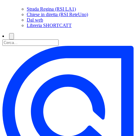
Strada Regina (RSI LA1)
Chiese in diretta (RSI ReteUno)
Dal web
Libreria SHORTCATT