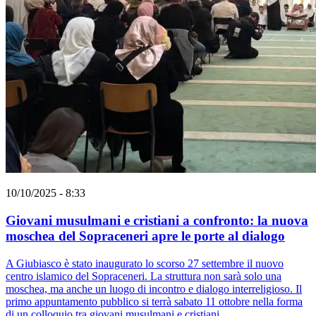
10/10/2025 - 8:33
Giovani musulmani e cristiani a confronto: la nuova
moschea del Sopraceneri apre le porte al dialogo
A Giubiasco è stato inaugurato lo scorso 27 settembre il nuovo
centro islamico del Sopraceneri. La struttura non sarà solo una
moschea, ma anche un luogo di incontro e dialogo interreligioso. Il
primo appuntamento pubblico si terrà sabato 11 ottobre nella forma
di un colloquio tra giovani musulmani e cristiani.