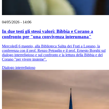
04/05/2026 - 14:06
In due testi gli stessi valori: Bibbia e Corano a
confronto per "una convivenza interumana"
Mercoledì 6 maggio, alla Biblioteca Salita dei Frati a Lugano, la
conferenza con il prof. Renzo Petraglio e il prof. Ernesto Borghi sul
dialogo interreligioso e sul confronto e la lettura della Bibbia e del
Corano "per vivere insieme".
Dialogo interreligioso