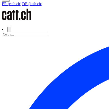
FR (cath.ch)
DE (kath.ch)