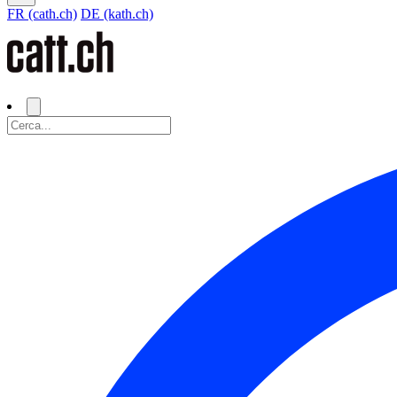
FR (cath.ch)
DE (kath.ch)