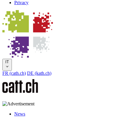
Privacy
IT
FR (cath.ch)
DE (kath.ch)
News