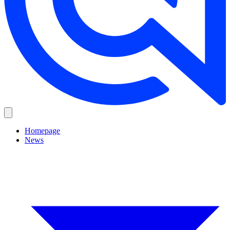
Homepage
News