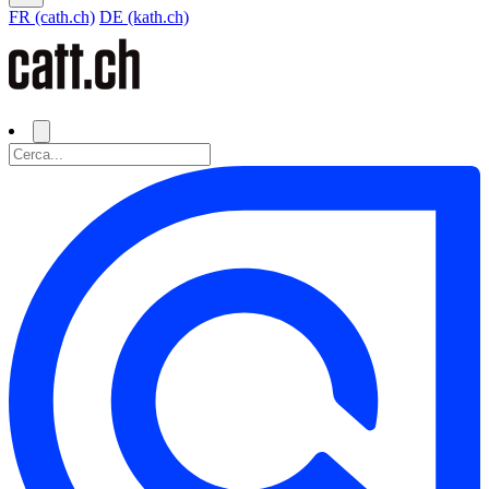
FR (cath.ch)
DE (kath.ch)