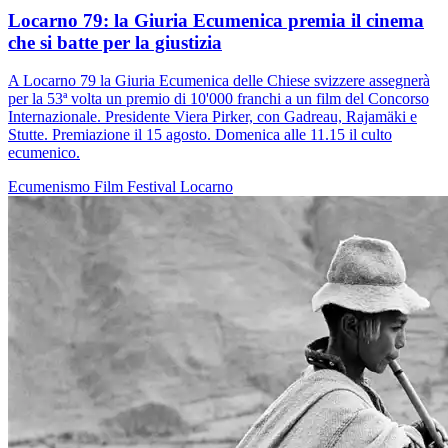
Locarno 79: la Giuria Ecumenica premia il cinema
che si batte per la giustizia
A Locarno 79 la Giuria Ecumenica delle Chiese svizzere assegnerà
per la 53ª volta un premio di 10'000 franchi a un film del Concorso
Internazionale. Presidente Viera Pirker, con Gadreau, Rajamäki e
Stutte. Premiazione il 15 agosto. Domenica alle 11.15 il culto
ecumenico.
Ecumenismo
Film
Festival
Locarno