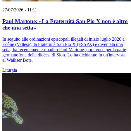
27/07/2026 - 11:11
Paul Martone: «La Fraternità San Pio X non è altro
che una setta»
In seguito alle ordinazioni episcopali illegali di inizio luglio 2026 a
Écône (Vallese), la Fraternità San Pio X (FSSPX) è diventata una
setta, ha recentemente ribadito Paul Martone, portavoce per la parte
germanofona della diocesi di Sion. Lo ha dichiarato in un'intervista
al Walliser Bote.
Liturgia