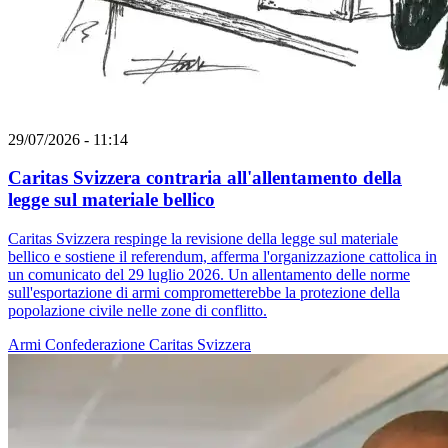
29/07/2026 - 11:14
Caritas Svizzera contraria all'allentamento della
legge sul materiale bellico
Caritas Svizzera respinge la revisione della legge sul materiale
bellico e sostiene il referendum, afferma l'organizzazione cattolica in
un comunicato del 29 luglio 2026. Un allentamento delle norme
sull'esportazione di armi comprometterebbe la protezione della
popolazione civile nelle zone di conflitto.
Armi
Confederazione
Caritas Svizzera