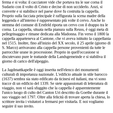
ferma e si volta: il cacciatore vide che portava tra le sue corna il
Sudario con il volto di Cristo e decise di non ucciderlo. Anzi, si
converte e si stabilisce nel paese dove fu costruita la cappella.
Proprio sulla facciata principale è raffigurata la scena madre della
leggenda e all'interno è rappresentato più volte il cervo. Anche lo
stemma del comune di Erstfeld riporta un cervo con il drappo tra le
corna. La cappella, situata nella pianura sulla Reuss, è oggi meta di
pellegrinaggio e rimane dedicata alla Madonna. Fin verso il 1800 la
cappella apparteneva al Cantone, che vi aveva istituito la cappellania
nel 1515. Inoltre, fino all'inizio del XX secolo, il 25 aprile (giorno di
S. Marco) arrivavano alla cappella persone provenienti da tutte le
parrocchie urane in processione. Proprio in quell'occasione si
discutevano pure le trattande della Landsgemeinde e si stabiliva il
giorno di carico dell'alpeggio.
La Jagdmattkapelle è oggi inserita nell'elenco dei monumenti
culturali di importanza nazionale. L'edificio attuale in stile barocco
(1637) sembra sia stato edificato da ticinesi ed italiani, ma vi sono
tracce di un edificio del 1339. Se siete appassionati di letteratura di
viaggio, non vi sarà sfuggito che la cappella è apparentemente
l'unico luogo di culto del Canton Uri descritto da Goethe durante il
suo viaggio nel 1797. Oltre alla felicità di trovare aperta la chiesa, lo
scrittore invita i visitatori a fermarsi per visitarla. E noi vogliamo
seguire il suo invito.