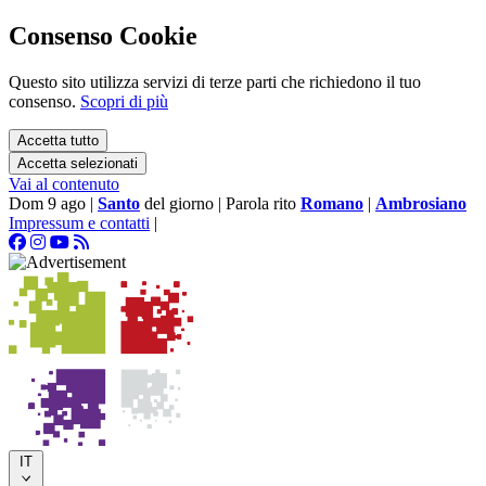
Consenso Cookie
Questo sito utilizza servizi di terze parti che richiedono il tuo
consenso.
Scopri di più
Accetta tutto
Accetta selezionati
Vai al contenuto
Dom 9 ago
|
Santo
del giorno
|
Parola rito
Romano
|
Ambrosiano
Impressum e contatti
|
IT