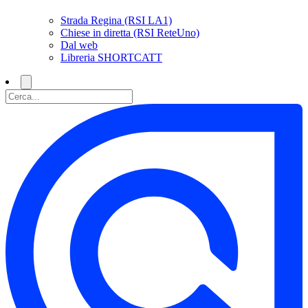
Strada Regina (RSI LA1)
Chiese in diretta (RSI ReteUno)
Dal web
Libreria SHORTCATT