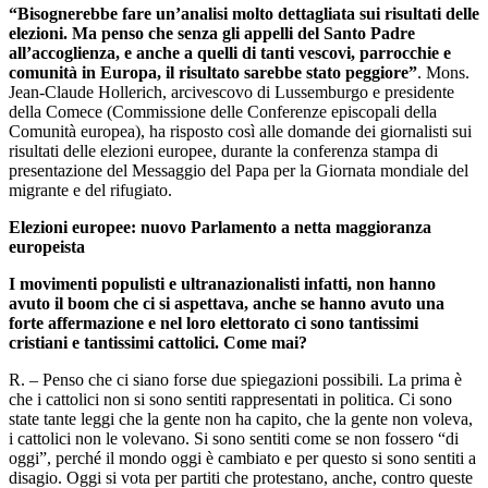
“Bisognerebbe fare un’analisi molto dettagliata sui risultati delle
elezioni. Ma penso che senza gli appelli del Santo Padre
all’accoglienza, e anche a quelli di tanti vescovi, parrocchie e
comunità in Europa, il risultato sarebbe stato peggiore”
. Mons.
Jean-Claude Hollerich, arcivescovo di Lussemburgo e presidente
della Comece (Commissione delle Conferenze episcopali della
Comunità europea), ha risposto così alle domande dei giornalisti sui
risultati delle elezioni europee, durante la conferenza stampa di
presentazione del Messaggio del Papa per la Giornata mondiale del
migrante e del rifugiato.
Elezioni europee: nuovo Parlamento a netta maggioranza
europeista
I movimenti populisti e ultranazionalisti infatti, non hanno
avuto il boom che ci si aspettava, anche se hanno avuto una
forte affermazione e nel loro elettorato ci sono tantissimi
cristiani e tantissimi cattolici. Come mai?
R. – Penso che ci siano forse due spiegazioni possibili. La prima è
che i cattolici non si sono sentiti rappresentati in politica. Ci sono
state tante leggi che la gente non ha capito, che la gente non voleva,
i cattolici non le volevano. Si sono sentiti come se non fossero “di
oggi”, perché il mondo oggi è cambiato e per questo si sono sentiti a
disagio. Oggi si vota per partiti che protestano, anche, contro queste