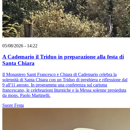
05/08/2026 - 14:22
A Cademario il Triduo in preparazione alla festa di
Santa Chiara
Il Monastero Santi Francesco e Chiara di Cademario celebra la
solennità di Santa Chiara con un Triduo di preghiera e riflessione dal
9 all'11 agosto. In programma una conferenza sul carisma
francescano, le celebrazioni liturgiche e la Messa solenne presieduta
da mons. Paolo Martinelli.
Suore
Festa