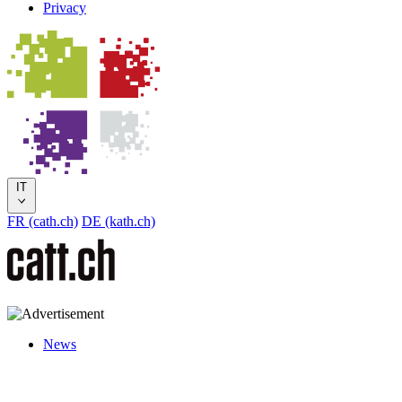
Privacy
IT
FR (cath.ch)
DE (kath.ch)
News