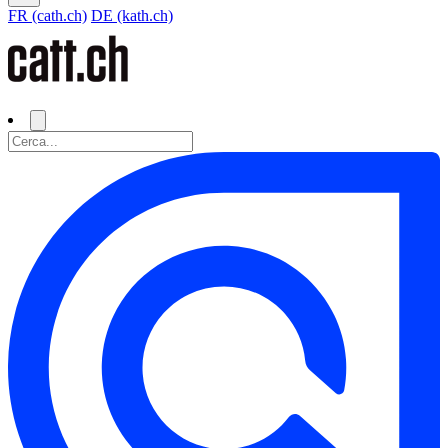
FR (cath.ch)
DE (kath.ch)