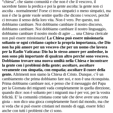
“chiesa”, che siamo comunità e che non è che il vescovo, il
sacerdote fanno la predica e poi la gente ascolta: la gente non ci
ascolta - normalmente! Forse ci trova simpatici o meno simpatici, ma
non è che la gente vuole sentire quello che dicono i vescovi, perché
ci trovano il senso della loro vita. Non è vero. Per questo, noi
dobbiamo cambiare. Noi dobbiamo cambiare il nostro discorso,
dobbiamo cambiare. Noi dobbiamo cambiare il nostro linguaggio,
dobbiamo cambiare il nostro modo di agire … una Chiesa clericale
non può essere missionaria!
La Chiesa può essere missionaria
soltanto se ogni cristiano capisce la propria importanza, che Dio
non ha più amore per un vescovo che per un uomo che lavora
per la Radio Vaticana: Dio ha lo stesso amore per ambedue, io
non sono più importante di qualcun altro perché sono vescovo.
Dobbiamo trovare una nuova umiltà nella Chiesa e incontrare
la gente con i problemi della gente; ascoltare, ascoltare
veramente con simpatia, con empatia; ascoltare il cuore della
gente.
Altrimenti non siamo la Chiesa di Cristo. Dunque, c’è un
cambiamento che prima dobbiamo fare noi, e non è una riconquista.
Prima dobbiamo cambiare noi, e penso che il messaggio del Papa
per la Giornata dei migranti vada completamente in quella direzione,
quando dice: non è soltanto per i migranti ma è per voi, per la vostra
felicità. E’ la comunità cristiana come tale che deve avere una certa
gioia – non dico una gioca completamente fuori dal mondo, ma che
si veda che si può essere cristiani nel mondo di oggi, essere felici
anche con tutti i problemi che ci sono.