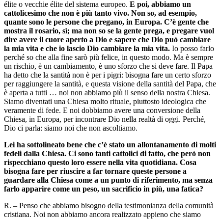
élite o vecchie élite del sistema europeo.
E poi, abbiamo un
cattolicesimo che non è più tanto vivo. Non so, ad esempio,
quante sono le persone che pregano, in Europa. C’è gente che
mostra il rosario, sì; ma non so se la gente prega, e pregare vuol
dire avere il cuore aperto a Dio e sapere che Dio può cambiare
la mia vita e che io lascio Dio cambiare la mia vita.
Io posso farlo
perché so che alla fine sarò più felice, in questo modo. Ma è sempre
un rischio, è un cambiamento, è uno sforzo che si deve fare. Il Papa
ha detto che la santità non è per i pigri: bisogna fare un certo sforzo
per raggiungere la santità, e questa visione della santità del Papa, che
è aperta a tutti … noi non abbiamo più il senso della nostra Chiesa.
Siamo diventati una Chiesa molto rituale, piuttosto ideologica che
veramente di fede. E noi dobbiamo avere una conversione della
Chiesa, in Europa, per incontrare Dio nella realtà di oggi. Perché,
Dio ci parla: siamo noi che non ascoltiamo.
Lei ha sottolineato bene che c’è stato un allontanamento di molti
fedeli dalla Chiesa. Ci sono tanti cattolici di fatto, che però non
rispecchiano questo loro essere nella vita quotidiana. Cosa
bisogna fare per riuscire a far tornare queste persone a
guardare alla Chiesa come a un punto di riferimento, ma senza
farlo apparire come un peso, un sacrificio in più, una fatica?
R. – Penso che abbiamo bisogno della testimonianza della comunità
cristiana. Noi non abbiamo ancora realizzato appieno che siamo