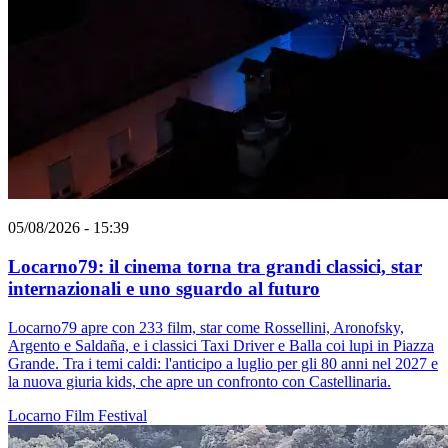
05/08/2026 - 15:39
Locarno79: il cinema torna tra grandi classici, star
internazionali e uno sguardo al futuro
Locarno79 apre con 233 film, star come Rossellini, Aronofsky,
Argento e Saldaña, e i classici Taxi Driver e Balla coi lupi in Piazza
Grande. Tra i temi caldi: l'anticipo a luglio per gli 80 anni nel 2027 e
la nuova giuria kids, che apre un confronto con Castellinaria.
Locarno
Film
Festival