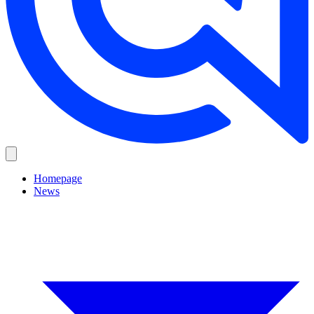
Homepage
News