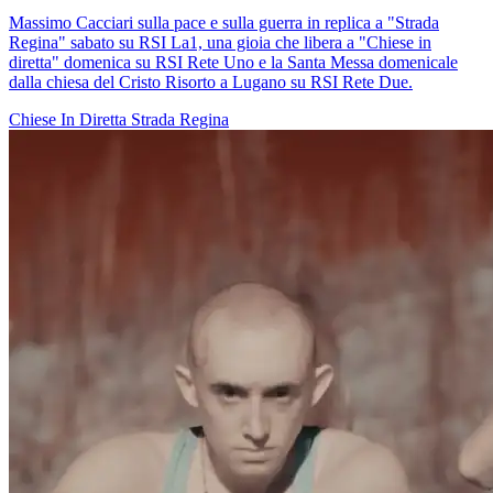
Massimo Cacciari sulla pace e sulla guerra in replica a "Strada
Regina" sabato su RSI La1, una gioia che libera a "Chiese in
diretta" domenica su RSI Rete Uno e la Santa Messa domenicale
dalla chiesa del Cristo Risorto a Lugano su RSI Rete Due.
Chiese In Diretta
Strada Regina