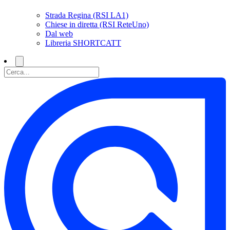
Strada Regina (RSI LA1)
Chiese in diretta (RSI ReteUno)
Dal web
Libreria SHORTCATT