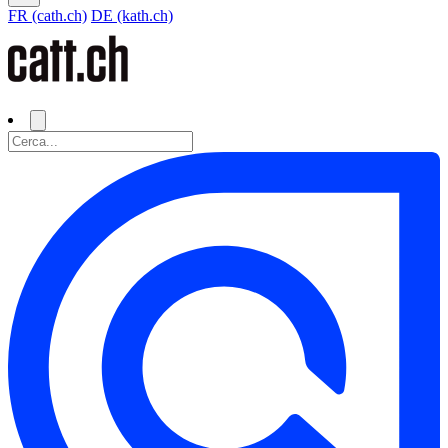
FR (cath.ch)
DE (kath.ch)