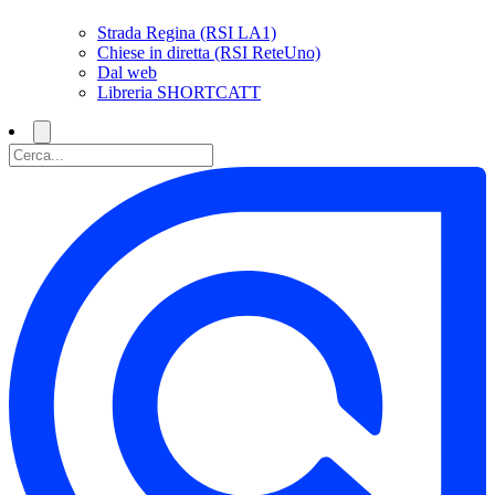
Strada Regina (RSI LA1)
Chiese in diretta (RSI ReteUno)
Dal web
Libreria SHORTCATT