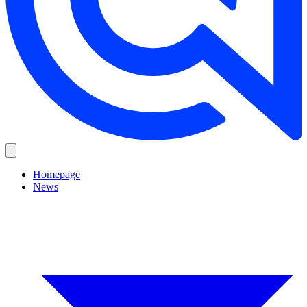
Homepage
News