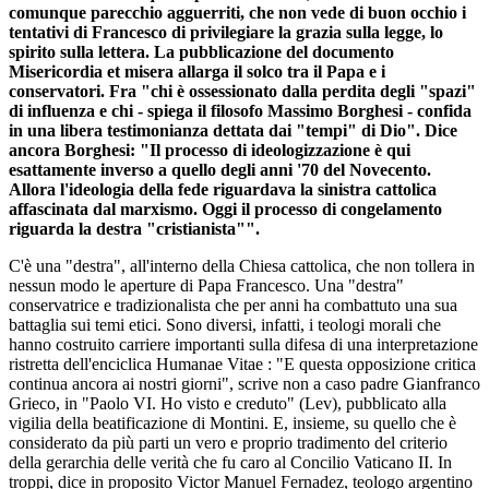
comunque parecchio agguerriti, che non vede di buon occhio i
tentativi di Francesco di privilegiare la grazia sulla legge, lo
spirito sulla lettera. La pubblicazione del documento
Misericordia et misera allarga il solco tra il Papa e i
conservatori. Fra "chi è ossessionato dalla perdita degli "spazi"
di influenza e chi - spiega il filosofo Massimo Borghesi - confida
in una libera testimonianza dettata dai "tempi" di Dio". Dice
ancora Borghesi: "Il processo di ideologizzazione è qui
esattamente inverso a quello degli anni '70 del Novecento.
Allora l'ideologia della fede riguardava la sinistra cattolica
affascinata dal marxismo. Oggi il processo di congelamento
riguarda la destra "cristianista"".
C'è una "destra", all'interno della Chiesa cattolica, che non tollera in
nessun modo le aperture di Papa Francesco. Una "destra"
conservatrice e tradizionalista che per anni ha combattuto una sua
battaglia sui temi etici. Sono diversi, infatti, i teologi morali che
hanno costruito carriere importanti sulla difesa di una interpretazione
ristretta dell'enciclica Humanae Vitae : "E questa opposizione critica
continua ancora ai nostri giorni", scrive non a caso padre Gianfranco
Grieco, in "Paolo VI. Ho visto e creduto" (Lev), pubblicato alla
vigilia della beatificazione di Montini. E, insieme, su quello che è
considerato da più parti un vero e proprio tradimento del criterio
della gerarchia delle verità che fu caro al Concilio Vaticano II. In
troppi, dice in proposito Victor Manuel Fernadez, teologo argentino