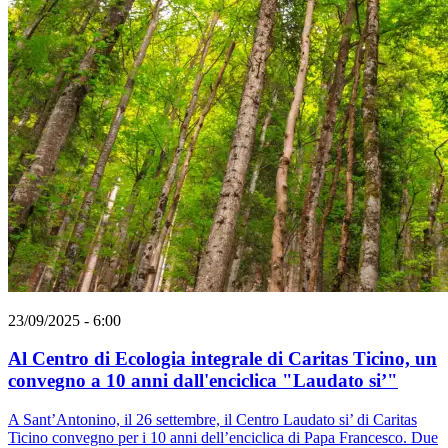
23/09/2025 - 6:00
Al Centro di Ecologia integrale di Caritas Ticino, un
convegno a 10 anni dall'enciclica "Laudato si’"
A Sant’Antonino, il 26 settembre, il Centro Laudato si’ di Caritas
Ticino convegno per i 10 anni dell’enciclica di Papa Francesco. Due