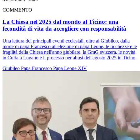
COMMENTO
La Chiesa nel 2025 dal mondo al Ticino: una
fecondità di vita da accogliere con responsabilità
Una lettura dei principali eventi ecclesiali, oltre al Giubileo, dalla
morte di papa Francesco all'elezione di papa Leone, le ricchezze e le
fragilità della Chiesa nell'anno giubilare, la GmG svizzera, le novità
in Curia a Lugano e il processo per abusi dell'agosto 2025 in Ticino.
Giubileo
Papa Francesco
Papa Leone XIV