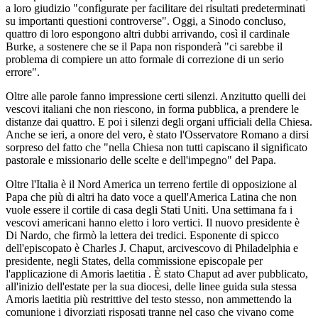
a loro giudizio "configurate per facilitare dei risultati predeterminati
su importanti questioni controverse". Oggi, a Sinodo concluso,
quattro di loro espongono altri dubbi arrivando, così il cardinale
Burke, a sostenere che se il Papa non risponderà "ci sarebbe il
problema di compiere un atto formale di correzione di un serio
errore".
Oltre alle parole fanno impressione certi silenzi. Anzitutto quelli dei
vescovi italiani che non riescono, in forma pubblica, a prendere le
distanze dai quattro. E poi i silenzi degli organi ufficiali della Chiesa.
Anche se ieri, a onore del vero, è stato l'Osservatore Romano a dirsi
sorpreso del fatto che "nella Chiesa non tutti capiscano il significato
pastorale e missionario delle scelte e dell'impegno" del Papa.
Oltre l'Italia è il Nord America un terreno fertile di opposizione al
Papa che più di altri ha dato voce a quell'America Latina che non
vuole essere il cortile di casa degli Stati Uniti. Una settimana fa i
vescovi americani hanno eletto i loro vertici. Il nuovo presidente è
Di Nardo, che firmò la lettera dei tredici. Esponente di spicco
dell'episcopato è Charles J. Chaput, arcivescovo di Philadelphia e
presidente, negli States, della commissione episcopale per
l'applicazione di Amoris laetitia . È stato Chaput ad aver pubblicato,
all'inizio dell'estate per la sua diocesi, delle linee guida sula stessa
Amoris laetitia più restrittive del testo stesso, non ammettendo la
comunione i divorziati risposati tranne nel caso che vivano come