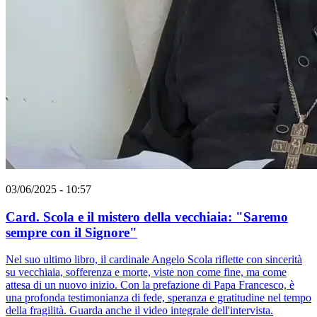
03/06/2025 - 10:57
Card. Scola e il mistero della vecchiaia: "Saremo
sempre con il Signore"
Nel suo ultimo libro, il cardinale Angelo Scola riflette con sincerità
su vecchiaia, sofferenza e morte, viste non come fine, ma come
attesa di un nuovo inizio. Con la prefazione di Papa Francesco, è
una profonda testimonianza di fede, speranza e gratitudine nel tempo
della fragilità. Guarda anche il video integrale dell'intervista.