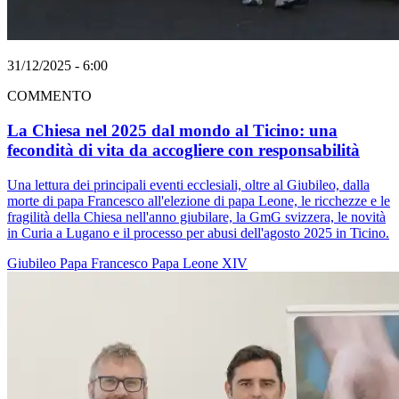
31/12/2025 - 6:00
COMMENTO
La Chiesa nel 2025 dal mondo al Ticino: una
fecondità di vita da accogliere con responsabilità
Una lettura dei principali eventi ecclesiali, oltre al Giubileo, dalla
morte di papa Francesco all'elezione di papa Leone, le ricchezze e le
fragilità della Chiesa nell'anno giubilare, la GmG svizzera, le novità
in Curia a Lugano e il processo per abusi dell'agosto 2025 in Ticino.
Giubileo
Papa Francesco
Papa Leone XIV