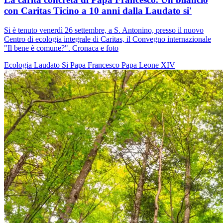
con Caritas Ticino a 10 anni dalla Laudato si'
Si è tenuto venerdì 26 settembre, a S. Antonino, presso il nuovo
Centro di ecologia integrale di Caritas, il Convegno internazionale
"Il bene è comune?". Cronaca e foto
Ecologia
Laudato Si
Papa Francesco
Papa Leone XIV