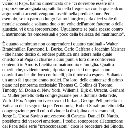
vicino al Papa, hanno dimenticato che "ci dovrebbe essere una
proporzione adeguata soprattutto nella frequenza con la quale alcuni
argomenti o accenti vengono inseriti nella predicazione. Per
esempio, se un parroco lungo l'anno liturgico parla dieci volte di
morale sessuale e soltanto due o tre volte dell'amore fraterno o della
giustizia, vi è una sproporzione. Ugualmente se parla spesso contro
il matrimonio fra omosessuali e poco della bellezza del matrimonio".
È quanto sembrano non comprendere i quattro cardinali - Walter
Brandmüller, Raymond L. Burke, Carlo Caffarra e Joachim Meisner
- che hanno deciso di rendere pubblica una lettera nella quale
chiedono al Papa di chiarire alcuni punti a loro dire controversi
contenuti in Amoris Laetitia su matrimonio e famiglia. Quattro
emeriti che, evidentemente, riportano pensieri dei quali sono
convinti anche altri loro confratelli, più timorosi a esporsi. Soltanto
un anno fa i quattro erano tredici. Fra loro, delle eminenze di primo
piano nel panorama ecclesiale: Thomas C. Collins di Toronto,
Timothy M. Dolan di New York, Willem J. Eijk di Utrecht, Gerhard
L. Müller prefetto della congregazione per la dottrina della fede,
Wilfrid Fox Napier arcivescovo di Durban, George Pell prefetto in
Vaticano della segreteria per l'economia, Robert Sarah prefetto della
congregazione per il culto divino e la disciplina dei sacramenti,
Jorge L. Urosa Savino arcivescovo di Caracas, Daniel Di Nardo,
presidente dei vescovi americani. I tredici sottoposero all'attenzione
del Papa delle serie "preoccupazioni" circa le procedure del Sinodo,