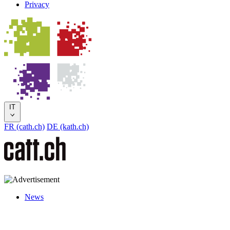
Privacy
IT
FR (cath.ch)
DE (kath.ch)
News