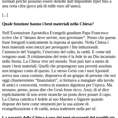
normali perché possono essere dedotte dall’imponibile Irpef fino a
una certa cifra (poco più di mille euro all’anno).
[...]
Quale funzione hanno i beni materiali nella Chiesa?
Nell’Esortazione Apostolica Evangelii gaudium Papa Francesco
scrive che il “denaro deve servire, non governare”. Penso che questa
frase fotografi icasticamente la risposta al quesito. Nella Chiesa i
beni materiali sono mezzi per perseguire i fini istituzionali:
l’annuncio del Vangelo, l’esercizio del culto, la carità. E come tali
vengono usati. Il cristianesimo del resto è la fede in un Dio incarnato
nello Storia. La Chiesa vive nel mondo. Non può fare a meno di
usare i beni materiali. Quelli che propongono una povertà assoluta
non tengono conto di questo. Lo stesso Gesù con i suoi Apostoli
aveva una cassa comune, disponeva di un gruppo di persone che noi
oggi chiameremmo “finanziatori”, si fermava a mangiare alla tavola
di amici e conoscenti, vestiva in maniera dignitosa per l’epoca. Ma
nessuno, penso, possa dire che Gesù fosse ricco. Anzi, di sé dice
esplicitamente di non avere neanche un posto dove posare il capo.
La Chiesa cattolica è fedele al suo Maestro e Signore quando
dispone dei beni come strumenti per la sua azione di
evangelizzazione e di carità, senza trattenere nulla per sé.
La povertà della Chiesa è uno dei temi ricorrenti del pontificato