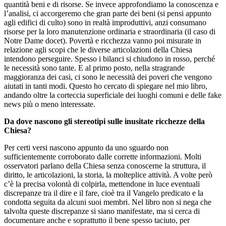
quantità beni e di risorse. Se invece approfondiamo la conoscenza e
l’analisi, ci accorgeremo che gran parte dei beni (si pensi appunto
agli edifici di culto) sono in realtà improduttivi, anzi consumano
risorse per la loro manutenzione ordinaria e straordinaria (il caso di
Notre Dame docet). Povertà e ricchezza vanno poi misurate in
relazione agli scopi che le diverse articolazioni della Chiesa
intendono perseguire. Spesso i bilanci si chiudono in rosso, perché
le necessità sono tante. E al primo posto, nella stragrande
maggioranza dei casi, ci sono le necessità dei poveri che vengono
aiutati in tanti modi. Questo ho cercato di spiegare nel mio libro,
andando oltre la corteccia superficiale dei luoghi comuni e delle fake
news più o meno interessate.
Da dove nascono gli stereotipi sulle inusitate ricchezze della
Chiesa?
Per certi versi nascono appunto da uno sguardo non
sufficientemente corroborato dalle corrette informazioni. Molti
osservatori parlano della Chiesa senza conoscerne la struttura, il
diritto, le articolazioni, la storia, la molteplice attività. A volte però
c’è la precisa volontà di colpirla, mettendone in luce eventuali
discrepanze tra il dire e il fare, cioè tra il Vangelo predicato e la
condotta seguita da alcuni suoi membri. Nel libro non si nega che
talvolta queste discrepanze si siano manifestate, ma si cerca di
documentare anche e soprattutto il bene spesso taciuto, per