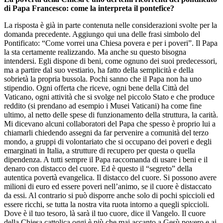
di Papa Francesco: come la interpreta il pontefice?
La risposta è già in parte contenuta nelle considerazioni svolte per la
domanda precedente. Aggiungo qui una delle frasi simbolo del
Pontificato: “Come vorrei una Chiesa povera e per i poveri”. Il Papa
la sta certamente realizzando. Ma anche su questo bisogna
intendersi. Egli dispone di beni, come ognuno dei suoi predecessori,
ma a partire dal suo vestiario, ha fatto della semplicità e della
sobrietà la propria bussola. Pochi sanno che il Papa non ha uno
stipendio. Ogni offerta che riceve, ogni bene della Città del
Vaticano, ogni attività che si svolge nel piccolo Stato e che produce
reddito (si prendano ad esempio i Musei Vaticani) ha come fine
ultimo, al netto delle spese di funzionamento della struttura, la carità.
Mi dicevano alcuni collaboratori del Papa che spesso è proprio lui a
chiamarli chiedendo assegni da far pervenire a comunità del terzo
mondo, a gruppi di volontariato che si occupano dei poveri e degli
emarginati in Italia, a strutture di recupero per questa o quella
dipendenza. A tutti sempre il Papa raccomanda di usare i beni e il
denaro con distacco del cuore. Ed è questo il “segreto” della
autentica povertà evangelica. Il distacco del cuore. Si possono avere
milioni di euro ed essere poveri nell’animo, se il cuore è distaccato
da essi. Al contrario si può disporre anche solo di pochi spiccioli ed
essere ricchi, se tutta la nostra vita ruota intorno a quegli spiccioli.
Dove è il tuo tesoro, là sarà il tuo cuore, dice il Vangelo. Il cuore
della Chiesa cattolica oggi è più che mai accanto a Gesù povero e ai