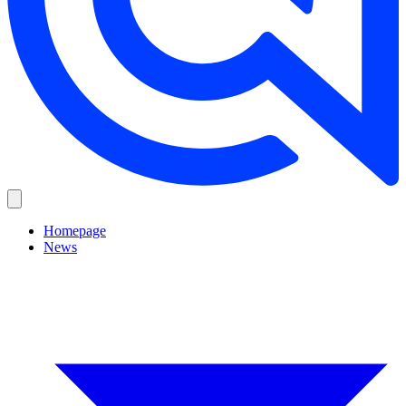
Homepage
News