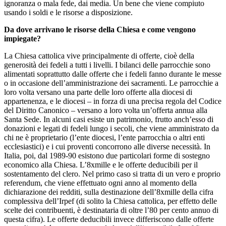
ignoranza o mala fede, dai media. Un bene che viene compiuto
usando i soldi e le risorse a disposizione.
Da dove arrivano le risorse della Chiesa e come vengono
impiegate?
La Chiesa cattolica vive principalmente di offerte, cioè della
generosità dei fedeli a tutti i livelli. I bilanci delle parrocchie sono
alimentati soprattutto dalle offerte che i fedeli fanno durante le messe
o in occasione dell’amministrazione dei sacramenti. Le parrocchie a
loro volta versano una parte delle loro offerte alla diocesi di
appartenenza, e le diocesi – in forza di una precisa regola del Codice
del Diritto Canonico – versano a loro volta un’offerta annua alla
Santa Sede. In alcuni casi esiste un patrimonio, frutto anch’esso di
donazioni e legati di fedeli lungo i secoli, che viene amministrato da
chi ne è proprietario (l’ente diocesi, l’ente parrocchia o altri enti
ecclesiastici) e i cui proventi concorrono alle diverse necessità. In
Italia, poi, dal 1989-90 esistono due particolari forme di sostegno
economico alla Chiesa. L’8xmille e le offerte deducibili per il
sostentamento del clero. Nel primo caso si tratta di un vero e proprio
referendum, che viene effettuato ogni anno al momento della
dichiarazione dei redditi, sulla destinazione dell’8xmille della cifra
complessiva dell’Irpef (di solito la Chiesa cattolica, per effetto delle
scelte dei contribuenti, è destinataria di oltre l’80 per cento annuo di
questa cifra). Le offerte deducibili invece differiscono dalle offerte