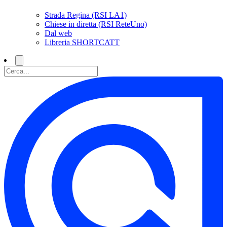
Strada Regina (RSI LA1)
Chiese in diretta (RSI ReteUno)
Dal web
Libreria SHORTCATT