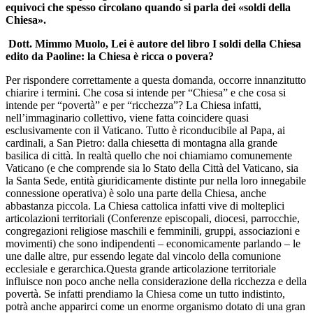
equivoci che spesso circolano quando si parla dei «soldi della
Chiesa».
Dott. Mimmo Muolo, Lei è autore del libro I soldi della Chiesa
edito da Paoline: la Chiesa è ricca o povera?
Per rispondere correttamente a questa domanda, occorre innanzitutto
chiarire i termini. Che cosa si intende per “Chiesa” e che cosa si
intende per “povertà” e per “ricchezza”? La Chiesa infatti,
nell’immaginario collettivo, viene fatta coincidere quasi
esclusivamente con il Vaticano. Tutto è riconducibile al Papa, ai
cardinali, a San Pietro: dalla chiesetta di montagna alla grande
basilica di città. In realtà quello che noi chiamiamo comunemente
Vaticano (e che comprende sia lo Stato della Città del Vaticano, sia
la Santa Sede, entità giuridicamente distinte pur nella loro innegabile
connessione operativa) è solo una parte della Chiesa, anche
abbastanza piccola. La Chiesa cattolica infatti vive di molteplici
articolazioni territoriali (Conferenze episcopali, diocesi, parrocchie,
congregazioni religiose maschili e femminili, gruppi, associazioni e
movimenti) che sono indipendenti – economicamente parlando – le
une dalle altre, pur essendo legate dal vincolo della comunione
ecclesiale e gerarchica.Questa grande articolazione territoriale
influisce non poco anche nella considerazione della ricchezza e della
povertà. Se infatti prendiamo la Chiesa come un tutto indistinto,
potrà anche apparirci come un enorme organismo dotato di una gran