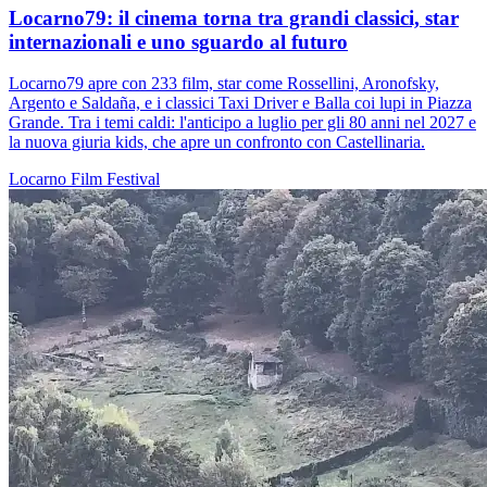
Locarno79: il cinema torna tra grandi classici, star
internazionali e uno sguardo al futuro
Locarno79 apre con 233 film, star come Rossellini, Aronofsky,
Argento e Saldaña, e i classici Taxi Driver e Balla coi lupi in Piazza
Grande. Tra i temi caldi: l'anticipo a luglio per gli 80 anni nel 2027 e
la nuova giuria kids, che apre un confronto con Castellinaria.
Locarno
Film
Festival