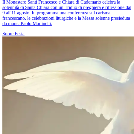
Il Monastero Santi Francesco e Chiara di Cademario celebra la
solennità di Santa Chiara con un Triduo di preghiera e riflessione dal
9 all'11 agosto. In programma una conferenza sul carisma
francescano, le celebrazioni liturgiche e la Messa solenne presieduta
da mons. Paolo Martinelli.
Suore
Festa