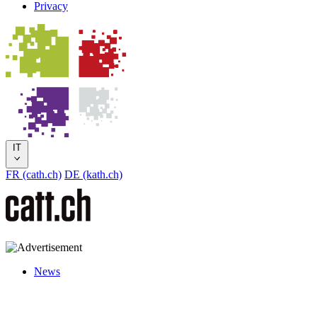
Privacy
IT
FR (cath.ch)
DE (kath.ch)
News