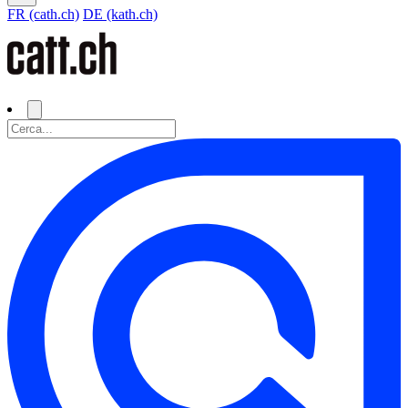
FR (cath.ch)
DE (kath.ch)