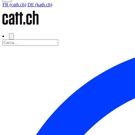
FR (cath.ch)
DE (kath.ch)