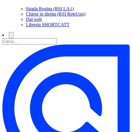
Strada Regina (RSI LA1)
Chiese in diretta (RSI ReteUno)
Dal web
Libreria SHORTCATT