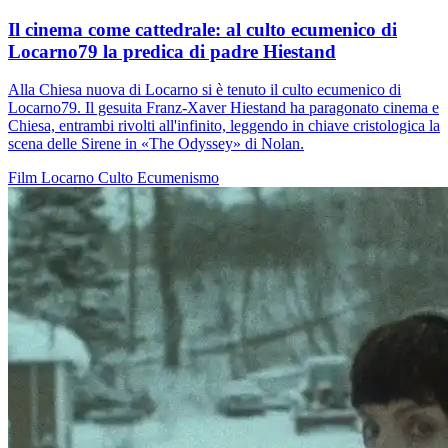
Il cinema come cattedrale: al culto ecumenico di
Locarno79 la predica di padre Hiestand
Alla Chiesa nuova di Locarno si è tenuto il culto ecumenico di
Locarno79. Il gesuita Franz-Xaver Hiestand ha paragonato cinema e
Chiesa, entrambi rivolti all'infinito, leggendo in chiave cristologica la
scena delle Sirene in «The Odyssey» di Nolan.
Film
Locarno
Culto
Ecumenismo