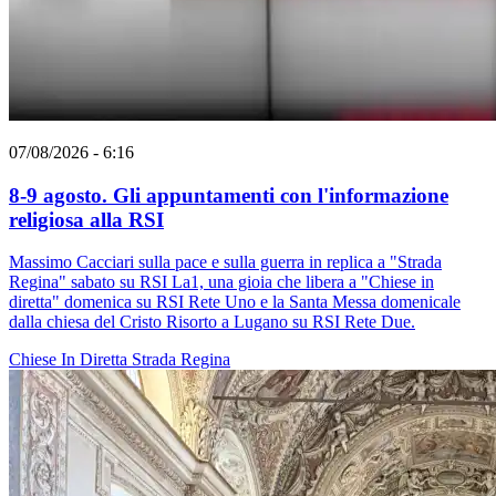
07/08/2026 - 6:16
8-9 agosto. Gli appuntamenti con l'informazione
religiosa alla RSI
Massimo Cacciari sulla pace e sulla guerra in replica a "Strada
Regina" sabato su RSI La1, una gioia che libera a "Chiese in
diretta" domenica su RSI Rete Uno e la Santa Messa domenicale
dalla chiesa del Cristo Risorto a Lugano su RSI Rete Due.
Chiese In Diretta
Strada Regina