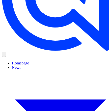
Homepage
News