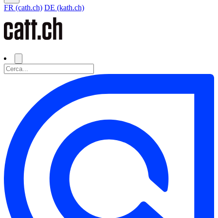
FR (cath.ch)
DE (kath.ch)