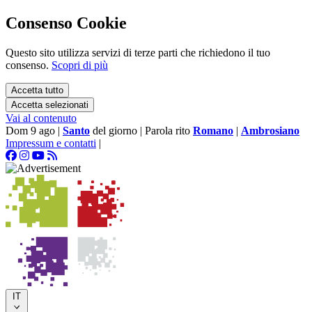
Consenso Cookie
Questo sito utilizza servizi di terze parti che richiedono il tuo
consenso.
Scopri di più
Accetta tutto
Accetta selezionati
Vai al contenuto
Dom 9 ago
|
Santo
del giorno
|
Parola rito
Romano
|
Ambrosiano
Impressum e contatti
|
IT