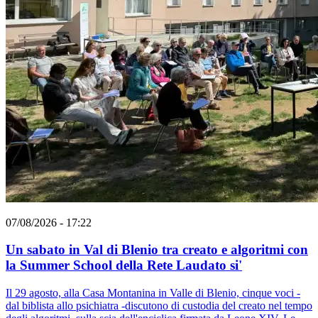
07/08/2026 - 17:22
Un sabato in Val di Blenio tra creato e algoritmi con
la Summer School della Rete Laudato si'
Il 29 agosto, alla Casa Montanina in Valle di Blenio, cinque voci -
dal biblista allo psichiatra -discutono di custodia del creato nel tempo