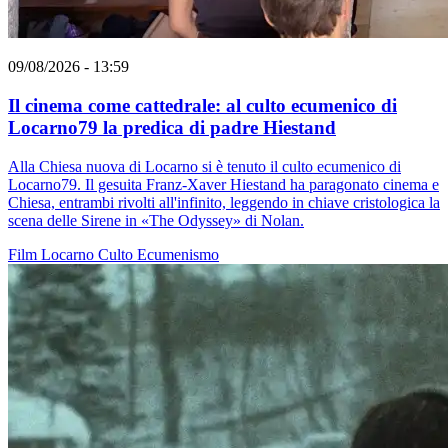
09/08/2026 - 13:59
Il cinema come cattedrale: al culto ecumenico di
Locarno79 la predica di padre Hiestand
Alla Chiesa nuova di Locarno si è tenuto il culto ecumenico di
Locarno79. Il gesuita Franz-Xaver Hiestand ha paragonato cinema e
Chiesa, entrambi rivolti all'infinito, leggendo in chiave cristologica la
scena delle Sirene in «The Odyssey» di Nolan.
Film
Locarno
Culto
Ecumenismo