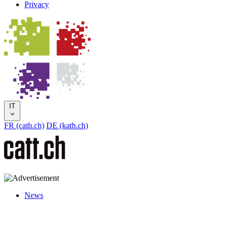
Privacy
IT
FR (cath.ch)
DE (kath.ch)
News