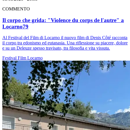
COMMENTO
Il corpo che grida: "Violence du corps de l'autre" a
Locarno79
Al Festival del Film di Locarno il nuovo film di Denis Côté racconta
il corpo tra edonismo ed eutanasia. Una riflessione su piacere, dolore
e su un Deleuze spesso travisato, tra filosofia e vita vissuta.
Festival
Film
Locarno