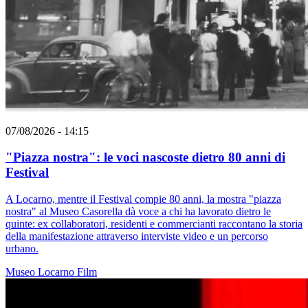
07/08/2026 - 14:15
"Piazza nostra": le voci nascoste dietro 80 anni di
Festival
A Locarno, mentre il Festival compie 80 anni, la mostra "piazza
nostra" al Museo Casorella dà voce a chi ha lavorato dietro le
quinte: ex collaboratori, residenti e commercianti raccontano la storia
della manifestazione attraverso interviste video e un percorso
urbano.
Museo
Locarno
Film