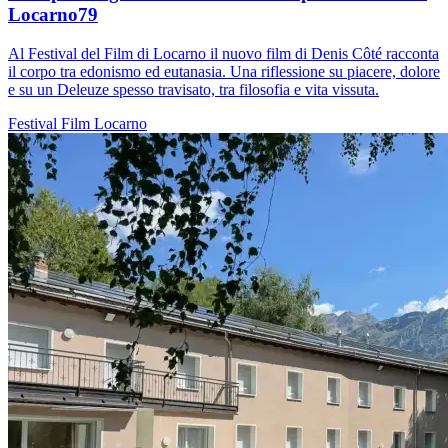
Locarno79
Al Festival del Film di Locarno il nuovo film di Denis Côté racconta
il corpo tra edonismo ed eutanasia. Una riflessione su piacere, dolore
e su un Deleuze spesso travisato, tra filosofia e vita vissuta.
Festival
Film
Locarno