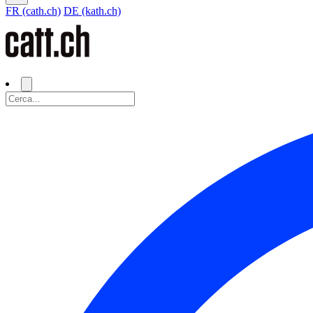
FR (cath.ch)
DE (kath.ch)