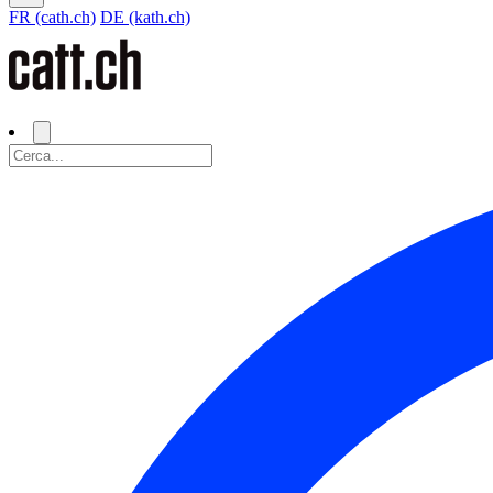
FR (cath.ch)
DE (kath.ch)