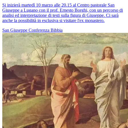
Si inizierà martedì 10 marzo alle 20.15 al Centro pastorale San
Giuseppe a Lugano con il prof. Ernesto Borghi, con un percorso di
analisi ed interpretazione di testi sulla figura di Giuseppe. Ci sarà
anche la possibilità in esclusiva si visitare l'ex monastero.
San Giuseppe
Conferenza
Bibbia