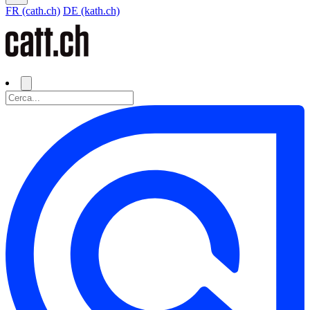
FR (cath.ch)
DE (kath.ch)