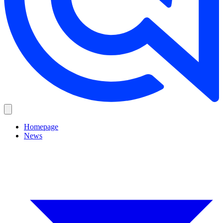
Homepage
News