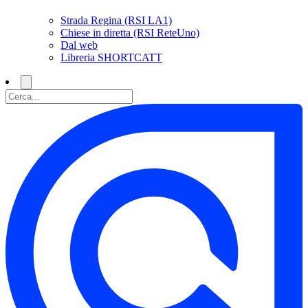
Strada Regina (RSI LA1)
Chiese in diretta (RSI ReteUno)
Dal web
Libreria SHORTCATT