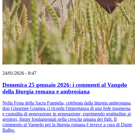
24/01/2026 - 8:47
Domenica 25 gennaio 2026: i commenti al Vangelo
della liturgia romana e ambrosiana
Nella Festa della Sacra Famiglia, celebrata dalla liturgia ambrosiana,
don Giuseppe Grampa ci ricorda l'importanza di una fede trasmessa
e custodita di generazione in generazione, esprimendo gratitudine ai
genitori, figure fondamentali nella crescita umana dei figli. Il
commento al Vangelo per la liturgia romana è invece a cura di Dante
Balbo.