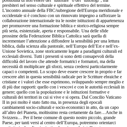
possibilità di non essere dei “tuttofare” o dei “tuttologi”, ma
presbiteri nel senso culturale e spirituale effettivo del termine.
L'incontro annuale della FBC/subregione dell'Europa meridionale e
occidentale si è concluso con un rinnovato impegno a rafforzare la
collaborazione internazionale tra le nostre istituzioni di appartenenza
per promuovere una formazione biblica e storico-religiosa sempre
più seria, esistenziale, aperta e responsabile. Una delle sfide
prossime della Federazione Biblica Cattolica sarà quella di
incrementare l’attenzione a diffondere la sensibilità per una lettura
biblica, dalla scienza alla pastorale, nell’Europa dell’Est e nell’ex-
Unione Sovietica, zone storicamente legate a paradigmi culturali ed
ecclesiali diversi. Tutti i presenti si sono detti consapevoli della
difficoltà del lavoro che attende formatrici e formatori, ma della
necessità di moltiplicare gli sforzi, senza credersi particolarmente
capaci o competenti. Lo scopo deve essere crescere in proprio e far
crescere altri in questa sensibilità radicale per le Scritture ebraiche e
cristiane e i valori che esse esprimono, sviluppando sempre meglio e
di più due rapporti: quello con i vescovi e con le autorità ecclesiali in
genere; quello con la popolazione e le istituzioni formative e
culturali dei territori in cui si vive e si opera. Dal Concilio Vaticano
II in poi molto è stato fatto ma, in presenza degli epocali
cambiamenti socio-culturali e socio-economici in atto, da un capo
all’altro del Pianeta, moltissimo resta certamente da fare…Anche in
Svizzera… Per il bene comune di questo nostro piccolo, grande
Paese, per tanti versi al centro dell’Europa, potremmo orientarci