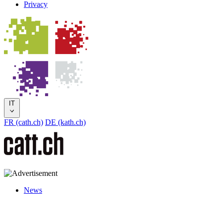
Privacy
IT
FR (cath.ch)
DE (kath.ch)
News