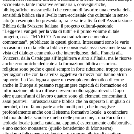
occidentale, tante iniziative seminariali, convegnistiche,
bibliografiche, massmediali che cercano di favorire una crescita della
sensibilità biblica sia a livello intra-ecclesiale che culturale in senso
lato (un esempio: ho presentato, tra le varie attività dell’Associazione
Biblica della Svizzera Italiana, il progetto cultural-pastorale
“Leggere i vangeli per la vita di tutti” e il primo volume di tale
progetto, ossia “MARCO. Nuova traduzione ecumenica
commentata”, pubblicato in questi giorni). Interessanti sono le varie
occasioni in cui la lettura biblica è considerata assai seriamente sia in
vista del dialogo ecumenico che interreligioso, dalla Francia alla
Svizzera, dalla Catalogna all’Inghilterra e sino all’Italia, ma le risorse
anche economiche dedicate alla formazione biblica e storico-
religiosa sono poche e quasi sempre in forte riduzione, troppo spesso
per ragioni che con la carenza oggettiva di mezzi non hanno alcun
rapporto. La Catalogna appare un esempio emblematico di come
anche in Europa si possano raggiungere capacità di formazione ed
informazione biblica diffuse davvero molto ragguardevoli. Dopo
oltre quarant'anni di lavoro quattro sono gli elementi concomitanti,
assai positivi: - un'associazione biblica che ha superato il migliaio di
membri, di cui fanno parte anche molti preti, che interagisce
profondamente anche con il sistema formativo locale, a cominciare
dal mondo della scuola e quello delle parrocchie; - una Facoltà di
teologia locale (quella catalana, appunto) estremamente collaborativa
e uno storico monastero (quello benedettino di Montserrat)
altrettanto felicemente collegato; - un museo biblico di carattere