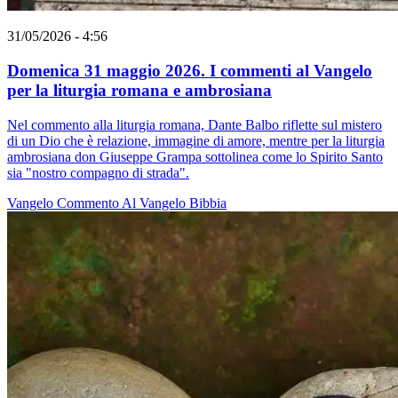
31/05/2026 - 4:56
Domenica 31 maggio 2026. I commenti al Vangelo
per la liturgia romana e ambrosiana
Nel commento alla liturgia romana, Dante Balbo riflette sul mistero
di un Dio che è relazione, immagine di amore, mentre per la liturgia
ambrosiana don Giuseppe Grampa sottolinea come lo Spirito Santo
sia "nostro compagno di strada".
Vangelo
Commento Al Vangelo
Bibbia