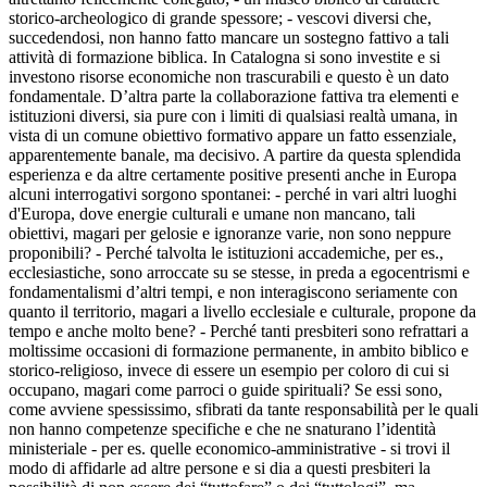
storico-archeologico di grande spessore; - vescovi diversi che,
succedendosi, non hanno fatto mancare un sostegno fattivo a tali
attività di formazione biblica. In Catalogna si sono investite e si
investono risorse economiche non trascurabili e questo è un dato
fondamentale. D’altra parte la collaborazione fattiva tra elementi e
istituzioni diversi, sia pure con i limiti di qualsiasi realtà umana, in
vista di un comune obiettivo formativo appare un fatto essenziale,
apparentemente banale, ma decisivo. A partire da questa splendida
esperienza e da altre certamente positive presenti anche in Europa
alcuni interrogativi sorgono spontanei: - perché in vari altri luoghi
d'Europa, dove energie culturali e umane non mancano, tali
obiettivi, magari per gelosie e ignoranze varie, non sono neppure
proponibili? - Perché talvolta le istituzioni accademiche, per es.,
ecclesiastiche, sono arroccate su se stesse, in preda a egocentrismi e
fondamentalismi d’altri tempi, e non interagiscono seriamente con
quanto il territorio, magari a livello ecclesiale e culturale, propone da
tempo e anche molto bene? - Perché tanti presbiteri sono refrattari a
moltissime occasioni di formazione permanente, in ambito biblico e
storico-religioso, invece di essere un esempio per coloro di cui si
occupano, magari come parroci o guide spirituali? Se essi sono,
come avviene spessissimo, sfibrati da tante responsabilità per le quali
non hanno competenze specifiche e che ne snaturano l’identità
ministeriale - per es. quelle economico-amministrative - si trovi il
modo di affidarle ad altre persone e si dia a questi presbiteri la