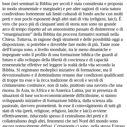
base (nei seminari la Bibbia per secoli è stata considerata e proposta
in modo strumentale e marginale) e per altre ragioni di varia natura
condividono fortemente tali limiti culturali di fondo anche con molti
preti e non pochi esponenti degli altri stati di vita (religiosi, laici). È
vero che poco più di cinquant’anni di storia non sono un grande
arco di tempo rispetto ad un annosissimo passato di disinteresse o di
“emarginazione” della Bibbia dai processi formativi normali nella
Chiesa. Tuttavia, in ragione degli strumenti e delle possibilità oggi a
disposizione, si potrebbe e dovrebbe fare molto di più. Tante zone
dell'Europa sono, a livello mondiale, tra le meno dinamiche e
impegnate sotto il profilo di una formazione biblica che guardi al
futuro e allo sviluppo della libertà di coscienza e di capacità
ermeneutiche effettive nel leggere la realtà della vita secondo la
Bibbia. Si registrano molteplici iniziative di formazione, ma il
devozionalismo e il dottrinalismo restano due condizioni qualificanti
di troppe tra esse e la ricca tradizione di secoli e secoli di
cristianesimo costituisce, non di rado, piuttosto una zavorra che una
risorsa. In Asia, in Africa e in America Latina, pur in presenza di
situazioni di base socio-economicamente difficilissime, si stanno
sviluppando iniziative di formazione biblica, dalla scienza alla
pastorale, davvero promettenti. In esse il coinvolgimento di tutti gli
stati di vita (preti, religiose, religiosi, laiche e laici) avviene
effettivamente, riducendo spesso il centralismo dei preti e il
collateralismo degli altri, fenomeni che nel Nord del mondo sono
ancora notevolmente diffusi. Certamente ci sono, nella stessa Europa