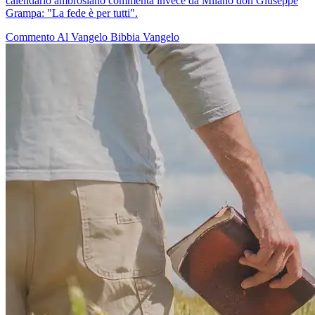
calendario ambrosiano commenta invece da Milano don Giuseppe
Grampa: "La fede è per tutti".
Commento Al Vangelo
Bibbia
Vangelo