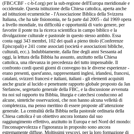
(FBC/CBF - c-b-f.org) per la sub-regione dell'Europa meridionale e
occidentale. Questa istituzione della Chiesa cattolica, aperta anche
ad istituzioni ecumeniche - l'Associazione Biblica della Svizzera
Italiana, che ha tale fisionomia, ne fa parte dal 2005 - dal 1969 opera
a livello mondiale, tra difficoltà e opportunità di vario genere, per
favorire il ponte tra la ricerca scientifica in campo biblico e la
divulgazione culturale e pastorale in questo stesso ambito. Essa
conta oggi 343 membri, 102 dei quali a pieno titolo (Conferenze
Episcopali) e 241 come associati (società e associazioni bibliche,
culturali, ecc.). Indubbiamente, dalla fine degli anni Sessanta ad
oggi, la lettura della Bibbia ha assunto, anzitutto nella Chiesa
cattolica, una rilevanza in precedenza del tutto impensabile. Il
confronto cordi questi giorni di convegno tra le diverse esperienze -
erano presenti, quest'anno, rappresentanti inglesi, irlandesi, francesi,
catalani, svizzeri francesi e italiani, italiani - gli elementi acquisiti
anche grazie al lucido e penetrante rapporto globale proposto da Jan
Stefanow, segretario generale della FBC, e la discussione avvenuta
tra noi sul rapporto tra Bibbia, liturgia e catechesi conducono ad
alcune, sintetiche osservazioni, che non hanno alcuna velleità di
completezza, ma penso meritino di essere proposte all’attenzione
generale. La centralità della Bibbia nella pastorale ordinaria della
Chiesa cattolica è un obiettivo ancora lontano dal suo
raggiungimento effettivo, anzitutto in Europa e nel Nord del mondo:
l'inconsapevolezza e l'ignoranza in proposito sono ancora
estremamente diffuse. Moltissimi vescovi, per la loro formazione di