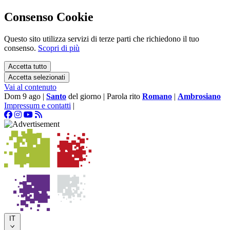
Consenso Cookie
Questo sito utilizza servizi di terze parti che richiedono il tuo
consenso.
Scopri di più
Accetta tutto
Accetta selezionati
Vai al contenuto
Dom 9 ago
|
Santo
del giorno
|
Parola rito
Romano
|
Ambrosiano
Impressum e contatti
|
IT