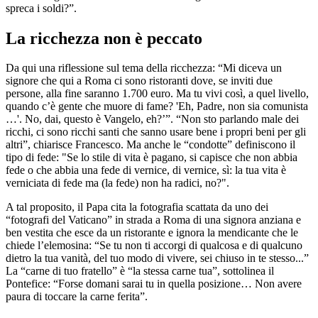
spreca i soldi?”.
La ricchezza non è peccato
Da qui una riflessione sul tema della ricchezza: “Mi diceva un
signore che qui a Roma ci sono ristoranti dove, se inviti due
persone, alla fine saranno 1.700 euro. Ma tu vivi così, a quel livello,
quando c’è gente che muore di fame? 'Eh, Padre, non sia comunista
…'. No, dai, questo è Vangelo, eh?’”. “Non sto parlando male dei
ricchi, ci sono ricchi santi che sanno usare bene i propri beni per gli
altri”, chiarisce Francesco. Ma anche le “condotte” definiscono il
tipo di fede: "Se lo stile di vita è pagano, si capisce che non abbia
fede o che abbia una fede di vernice, di vernice, sì: la tua vita è
verniciata di fede ma (la fede) non ha radici, no?".
A tal proposito, il Papa cita la fotografia scattata da uno dei
“fotografi del Vaticano” in strada a Roma di una signora anziana e
ben vestita che esce da un ristorante e ignora la mendicante che le
chiede l’elemosina: “Se tu non ti accorgi di qualcosa e di qualcuno
dietro la tua vanità, del tuo modo di vivere, sei chiuso in te stesso...”
La “carne di tuo fratello” è “la stessa carne tua”, sottolinea il
Pontefice: “Forse domani sarai tu in quella posizione… Non avere
paura di toccare la carne ferita”.