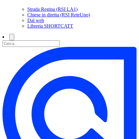
Strada Regina (RSI LA1)
Chiese in diretta (RSI ReteUno)
Dal web
Libreria SHORTCATT