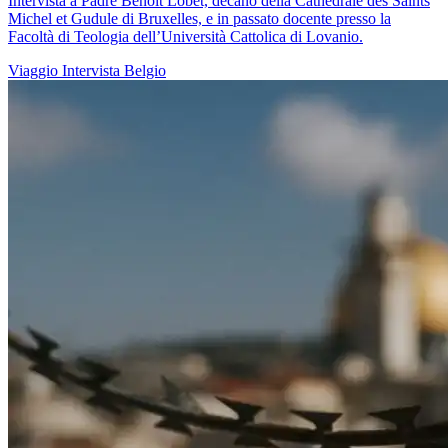
Intervista a Padre Benoît Lobet, decano della Cathédrale des Saints
Michel et Gudule di Bruxelles, e in passato docente presso la
Facoltà di Teologia dell’Università Cattolica di Lovanio.
Viaggio
Intervista
Belgio