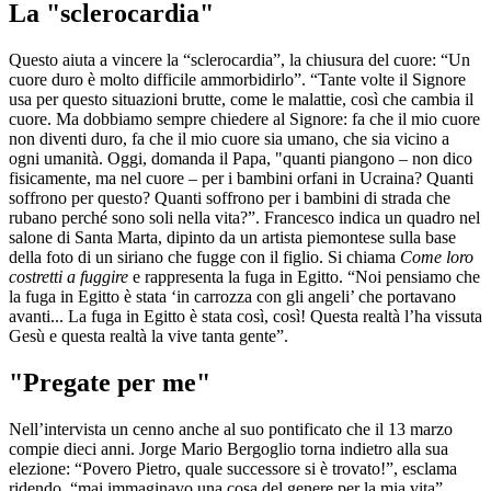
La "sclerocardia"
Questo aiuta a vincere la “sclerocardia”, la chiusura del cuore: “Un
cuore duro è molto difficile ammorbidirlo”. “Tante volte il Signore
usa per questo situazioni brutte, come le malattie, così che cambia il
cuore. Ma dobbiamo sempre chiedere al Signore: fa che il mio cuore
non diventi duro, fa che il mio cuore sia umano, che sia vicino a
ogni umanità. Oggi, domanda il Papa, "quanti piangono – non dico
fisicamente, ma nel cuore – per i bambini orfani in Ucraina? Quanti
soffrono per questo? Quanti soffrono per i bambini di strada che
rubano perché sono soli nella vita?”. Francesco indica un quadro nel
salone di Santa Marta, dipinto da un artista piemontese sulla base
della foto di un siriano che fugge con il figlio. Si chiama
Come loro
costretti a fuggire
e rappresenta la fuga in Egitto. “Noi pensiamo che
la fuga in Egitto è stata ‘in carrozza con gli angeli’ che portavano
avanti... La fuga in Egitto è stata così, così! Questa realtà l’ha vissuta
Gesù e questa realtà la vive tanta gente”.
"Pregate per me"
Nell’intervista un cenno anche al suo pontificato che il 13 marzo
compie dieci anni. Jorge Mario Bergoglio torna indietro alla sua
elezione: “Povero Pietro, quale successore si è trovato!”, esclama
ridendo, “mai immaginavo una cosa del genere per la mia vita”.