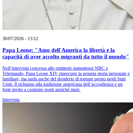
30/07/2026 - 13:12
Papa Leone: "Amo dell'America la libertà e la
capacità di aver accolto migranti da tutto il mondo"
Nell’intervista concessa alle emittenti statunitensi NBC e
Telemundo, Papa Leone XIV ripercorre la propria storia personale e
familiare, ma parla anche del desiderio di tornare presto negli Stati
Uniti. Il richiamo alla tradizione americana dell’accoglienza e un
forte invito a costruire ponti anziché muri.
Intervista