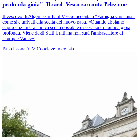
profonda gioia". Il card. Vesco racconta l'elezione
Il vescovo di Algeri Jean-Paul Vesco racconta a "Famiglia Cristiana"
come si è arrivati alla scelta del nuovo papa. «Quando abbiamo
capito che lui era l'unica scelta possibile è scesa su di noi una gioia
profonda. Viene dagli Stati Uniti ma non sarà l'ambasciatore di
Trump e Vance».
Papa Leone XIV
Conclave
Intervista