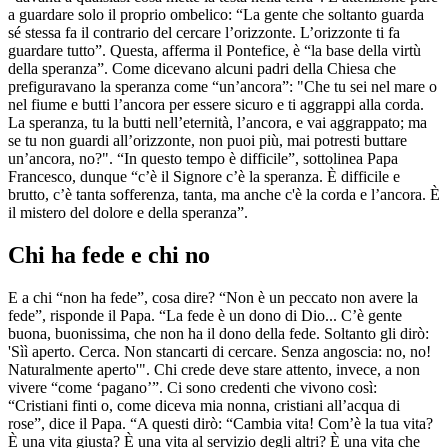
a guardare solo il proprio ombelico: “La gente che soltanto guarda
sé stessa fa il contrario del cercare l’orizzonte. L’orizzonte ti fa
guardare tutto”. Questa, afferma il Pontefice, è “la base della virtù
della speranza”. Come dicevano alcuni padri della Chiesa che
prefiguravano la speranza come “un’ancora”: "Che tu sei nel mare o
nel fiume e butti l’ancora per essere sicuro e ti aggrappi alla corda.
La speranza, tu la butti nell’eternità, l’ancora, e vai aggrappato; ma
se tu non guardi all’orizzonte, non puoi più, mai potresti buttare
un’ancora, no?". “In questo tempo è difficile”, sottolinea Papa
Francesco, dunque “c’è il Signore c’è la speranza. È difficile e
brutto, c’è tanta sofferenza, tanta, ma anche c'è la corda e l’ancora. È
il mistero del dolore e della speranza”.
Chi ha fede e chi no
E a chi “non ha fede”, cosa dire? “Non è un peccato non avere la
fede”, risponde il Papa. “La fede è un dono di Dio... C’è gente
buona, buonissima, che non ha il dono della fede. Soltanto gli dirò:
'Sìì aperto. Cerca. Non stancarti di cercare. Senza angoscia: no, no!
Naturalmente aperto'". Chi crede deve stare attento, invece, a non
vivere “come ‘pagano’”. Ci sono credenti che vivono così:
“Cristiani finti o, come diceva mia nonna, cristiani all’acqua di
rose”, dice il Papa. “A questi dirò: “Cambia vita! Com’è la tua vita?
È una vita giusta? È una vita al servizio degli altri? È una vita che