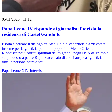
05/11/2025 - 11:12
Papa Leone IV risponde ai giornalisti fuori dalla
residenza di Castel Gandolfo
Esorta a cercare il dialogo tra Stati Uniti e Venezuela e a “lavorare
insieme per la giustizia per tutti i popoli” in Medio Oriente.
Ribadisce poi i "diritti spirituali dei migranti" negli USA di Trump e
sul processo a padre Rupnik accusato di abusi auspica “giustizia a
tutte le persone coinvolte”.
Papa Leone XIV
Intervista