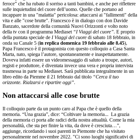
feroce” che ha rubato il sorriso a tanti bambini, e anche per riflettere
sulle inquietudini del cuore dell’uomo. Quelle che portano ad
incappare in una "malattia" pericolosa: attaccarsi ai "fallimenti" della
vita e alle "cose brutte". Francesco è in dialogo con don Davide
Banzato, sacerdote della comunità Nuovi Orizzonti e volto noto
della tv con il programma Mediaset
“I Viaggi del cuore”.
E proprio
della puntata speciale de
I Viaggi del cuore
di sabato 18 febbraio, in
onda su Canale 5 (
in replica domenica 19 febbraio alle 8.45
),
Papa Francesco è il protagonista con questo colloquio a Casa Santa
Marta, nato, spiega l’autore, spontaneamente e inaspettatamente.
Doveva infatti essere un videomessaggio di saluto a troupe, autori,
registi e produttore, è diventata invece una vera e propria intervista
trasmessa in parte su Mediaset. Sarà pubblicata integralmente in un
libro edito da Piemme il 21 febbraio dal titolo
“Cerca il tuo
orizzonte. Rialzarsi e ripartire oggi”.
Non attaccarsi alle cose brutte
Il colloquio parte da un punto caro al Papa che è quello della
memoria. “Una grazia”, dice: “Coltivare la memoria... La grazia
della memoria ci porta alle radici della nostra attualità. Come la mia
personalità, che sta per finire la vita, da dove è cresciuta…”,
aggiunge, ricordando i suoi parenti in Piemonte che ha visitato
personalmente nel novembre 2022. "Ci sono luoghi significativi di