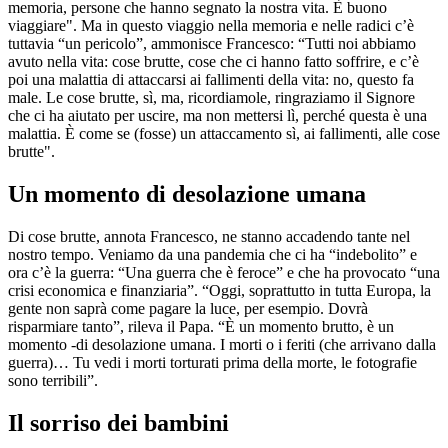
memoria, persone che hanno segnato la nostra vita. È buono
viaggiare". Ma in questo viaggio nella memoria e nelle radici c’è
tuttavia “un pericolo”, ammonisce Francesco: “Tutti noi abbiamo
avuto nella vita: cose brutte, cose che ci hanno fatto soffrire, e c’è
poi una malattia di attaccarsi ai fallimenti della vita: no, questo fa
male. Le cose brutte, sì, ma, ricordiamole, ringraziamo il Signore
che ci ha aiutato per uscire, ma non mettersi lì, perché questa è una
malattia. È come se (fosse) un attaccamento sì, ai fallimenti, alle cose
brutte".
Un momento di desolazione umana
Di cose brutte, annota Francesco, ne stanno accadendo tante nel
nostro tempo. Veniamo da una pandemia che ci ha “indebolito” e
ora c’è la guerra: “Una guerra che è feroce” e che ha provocato “una
crisi economica e finanziaria”. “Oggi, soprattutto in tutta Europa, la
gente non saprà come pagare la luce, per esempio. Dovrà
risparmiare tanto”, rileva il Papa. “È un momento brutto, è un
momento -di desolazione umana. I morti o i feriti (che arrivano dalla
guerra)… Tu vedi i morti torturati prima della morte, le fotografie
sono terribili”.
Il sorriso dei bambini