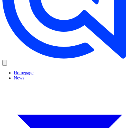
Homepage
News