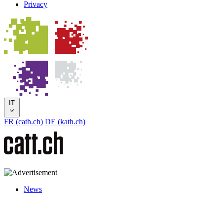
Privacy
IT
FR (cath.ch)
DE (kath.ch)
News