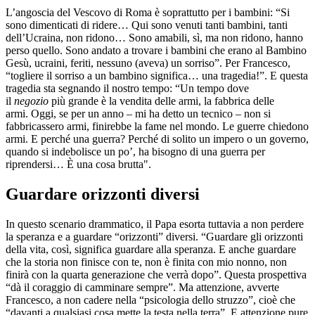
L’angoscia del Vescovo di Roma è soprattutto per i bambini: “Si
sono dimenticati di ridere… Qui sono venuti tanti bambini, tanti
dell’Ucraina, non ridono… Sono amabili, sì, ma non ridono, hanno
perso quello. Sono andato a trovare i bambini che erano al Bambino
Gesù, ucraini, feriti, nessuno (aveva) un sorriso”. Per Francesco,
“togliere il sorriso a un bambino significa… una tragedia!”. E questa
tragedia sta segnando il nostro tempo: “Un tempo dove
il
negozio
più grande è la vendita delle armi, la fabbrica delle
armi. Oggi, se per un anno – mi ha detto un tecnico – non si
fabbricassero armi, finirebbe la fame nel mondo. Le guerre chiedono
armi. E perché una guerra? Perché di solito un impero o un governo,
quando si indebolisce un po’, ha bisogno di una guerra per
riprendersi… È una cosa brutta".
Guardare orizzonti diversi
In questo scenario drammatico, il Papa esorta tuttavia a non perdere
la speranza e a guardare “orizzonti” diversi. “Guardare gli orizzonti
della vita, così, significa guardare alla speranza. E anche guardare
che la storia non finisce con te, non è finita con mio nonno, non
finirà con la quarta generazione che verrà dopo”. Questa prospettiva
“dà il coraggio di camminare sempre”. Ma attenzione, avverte
Francesco, a non cadere nella “psicologia dello struzzo”, cioè che
“davanti a qualsiasi cosa mette la testa nella terra”. E attenzione pure