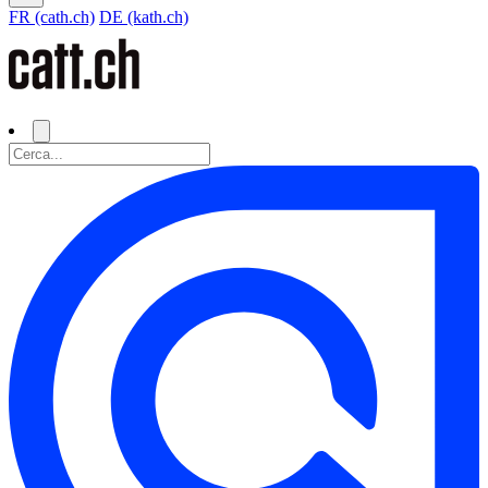
FR (cath.ch)
DE (kath.ch)