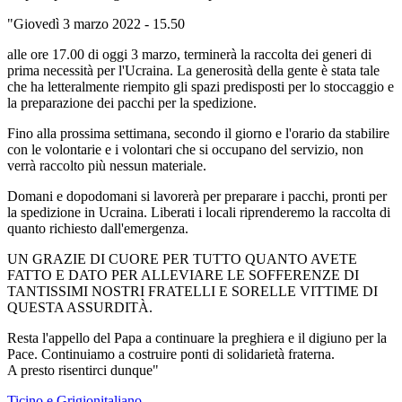
"Giovedì 3 marzo 2022 - 15.50
alle ore 17.00 di oggi 3 marzo, terminerà la raccolta dei generi di
prima necessità per l'Ucraina. La generosità della gente è stata tale
che ha letteralmente riempito gli spazi predisposti per lo stoccaggio e
la preparazione dei pacchi per la spedizione.
Fino alla prossima settimana, secondo il giorno e l'orario da stabilire
con le volontarie e i volontari che si occupano del servizio, non
verrà raccolto più nessun materiale.
Domani e dopodomani si lavorerà per preparare i pacchi, pronti per
la spedizione in Ucraina. Liberati i locali riprenderemo la raccolta di
quanto richiesto dall'emergenza.
UN GRAZIE DI CUORE PER TUTTO QUANTO AVETE
FATTO E DATO PER ALLEVIARE LE SOFFERENZE DI
TANTISSIMI NOSTRI FRATELLI E SORELLE VITTIME DI
QUESTA ASSURDITÀ.
Resta l'appello del Papa a continuare la preghiera e il digiuno per la
Pace. Continuiamo a costruire ponti di solidarietà fraterna.
A presto risentirci dunque"
Ticino e Grigionitaliano