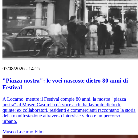
07/08/2026 - 14:15
"Piazza nostra": le voci nascoste dietro 80 anni di
Festival
A Locarno, mentre il Festival compie 80 anni, la mostra "piazza
nostra" al Museo Casorella dà voce a chi ha lavorato dietro le
quinte: ex collaboratori, residenti e commercianti raccontano la storia
della manifestazione attraverso interviste video e un percorso
urbano.
Museo
Locarno
Film