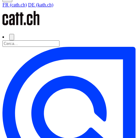
FR (cath.ch)
DE (kath.ch)