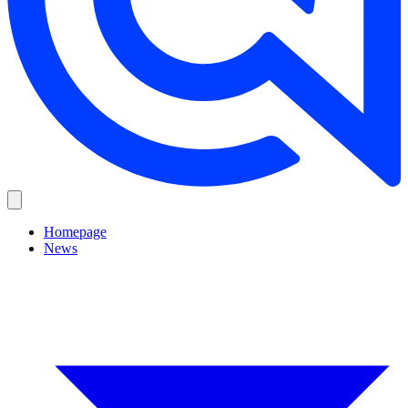
Homepage
News