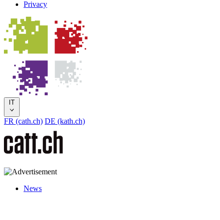
Privacy
IT
FR (cath.ch)
DE (kath.ch)
News