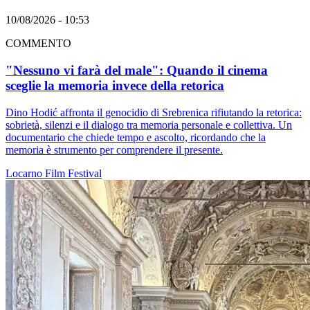
10/08/2026 - 10:53
COMMENTO
"Nessuno vi farà del male": Quando il cinema
sceglie la memoria invece della retorica
Dino Hodić affronta il genocidio di Srebrenica rifiutando la retorica:
sobrietà, silenzi e il dialogo tra memoria personale e collettiva. Un
documentario che chiede tempo e ascolto, ricordando che la
memoria è strumento per comprendere il presente.
Locarno
Film
Festival