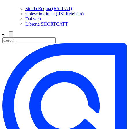
Strada Regina (RSI LA1)
Chiese in diretta (RSI ReteUno)
Dal web
Libreria SHORTCATT