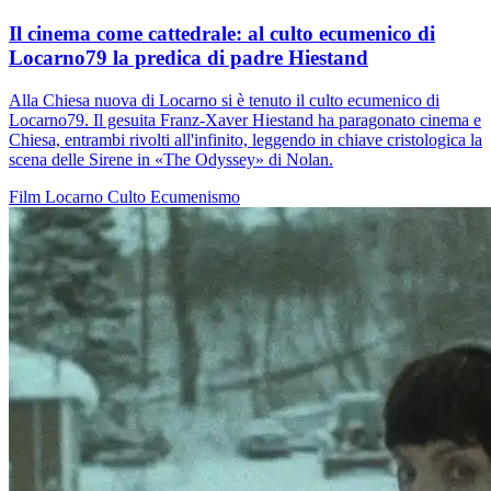
Il cinema come cattedrale: al culto ecumenico di
Locarno79 la predica di padre Hiestand
Alla Chiesa nuova di Locarno si è tenuto il culto ecumenico di
Locarno79. Il gesuita Franz-Xaver Hiestand ha paragonato cinema e
Chiesa, entrambi rivolti all'infinito, leggendo in chiave cristologica la
scena delle Sirene in «The Odyssey» di Nolan.
Film
Locarno
Culto
Ecumenismo