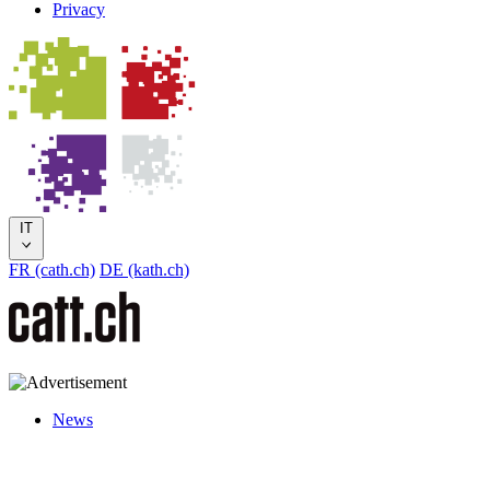
Privacy
IT
FR (cath.ch)
DE (kath.ch)
News