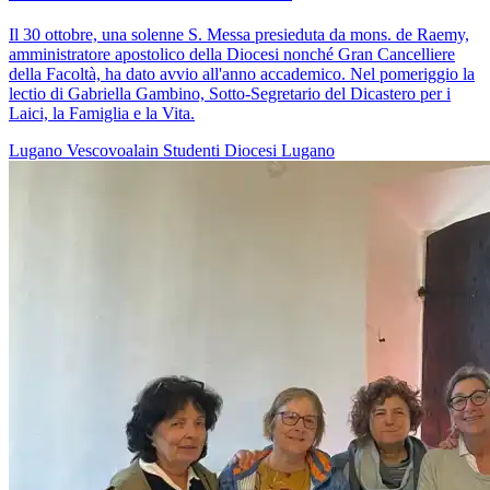
Il 30 ottobre, una solenne S. Messa presieduta da mons. de Raemy,
amministratore apostolico della Diocesi nonché Gran Cancelliere
della Facoltà, ha dato avvio all'anno accademico. Nel pomeriggio la
lectio di Gabriella Gambino, Sotto-Segretario del Dicastero per i
Laici, la Famiglia e la Vita.
Lugano
Vescovoalain
Studenti
Diocesi Lugano