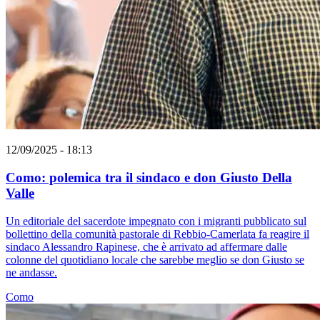
12/09/2025 - 18:13
Como: polemica tra il sindaco e don Giusto Della
Valle
Un editoriale del sacerdote impegnato con i migranti pubblicato sul
bollettino della comunità pastorale di Rebbio-Camerlata fa reagire il
sindaco Alessandro Rapinese, che è arrivato ad affermare dalle
colonne del quotidiano locale che sarebbe meglio se don Giusto se
ne andasse.
Como