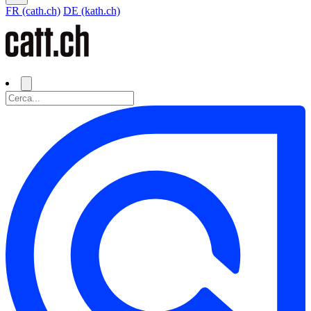
FR (cath.ch)
DE (kath.ch)