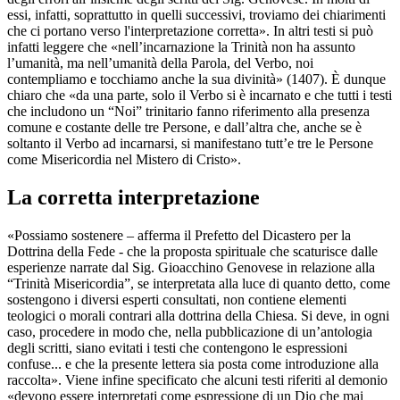
essi, infatti, soprattutto in quelli successivi, troviamo dei chiarimenti
che ci portano verso l'interpretazione corretta». In altri testi si può
infatti leggere che «nell’incarnazione la Trinità non ha assunto
l’umanità, ma nell’umanità della Parola, del Verbo, noi
contempliamo e tocchiamo anche la sua divinità» (1407). È dunque
chiaro che «da una parte, solo il Verbo si è incarnato e che tutti i testi
che includono un “Noi” trinitario fanno riferimento alla presenza
comune e costante delle tre Persone, e dall’altra che, anche se è
soltanto il Verbo ad incarnarsi, si manifestano tutt’e tre le Persone
come Misericordia nel Mistero di Cristo».
La corretta interpretazione
«Possiamo sostenere – afferma il Prefetto del Dicastero per la
Dottrina della Fede - che la proposta spirituale che scaturisce dalle
esperienze narrate dal Sig. Gioacchino Genovese in relazione alla
“Trinità Misericordia”, se interpretata alla luce di quanto detto, come
sostengono i diversi esperti consultati, non contiene elementi
teologici o morali contrari alla dottrina della Chiesa. Si deve, in ogni
caso, procedere in modo che, nella pubblicazione di un’antologia
degli scritti, siano evitati i testi che contengono le espressioni
confuse... e che la presente lettera sia posta come introduzione alla
raccolta». Viene infine specificato che alcuni testi riferiti al demonio
«devono essere interpretati come espressione di un Dio che mai