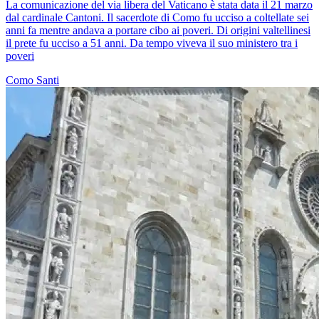
La comunicazione del via libera del Vaticano è stata data il 21 marzo
dal cardinale Cantoni. Il sacerdote di Como fu ucciso a coltellate sei
anni fa mentre andava a portare cibo ai poveri. Di origini valtellinesi
il prete fu ucciso a 51 anni. Da tempo viveva il suo ministero tra i
poveri
Como
Santi