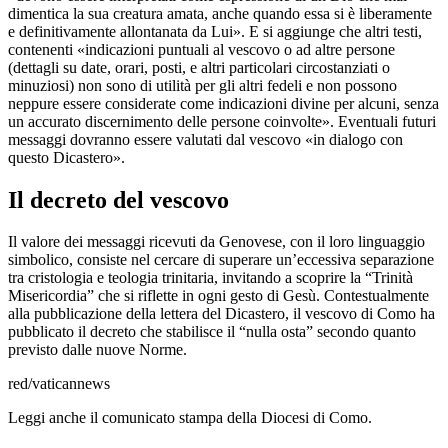
dimentica la sua creatura amata, anche quando essa si è liberamente
e definitivamente allontanata da Lui». E si aggiunge che altri testi,
contenenti «indicazioni puntuali al vescovo o ad altre persone
(dettagli su date, orari, posti, e altri particolari circostanziati o
minuziosi) non sono di utilità per gli altri fedeli e non possono
neppure essere considerate come indicazioni divine per alcuni, senza
un accurato discernimento delle persone coinvolte». Eventuali futuri
messaggi dovranno essere valutati dal vescovo «in dialogo con
questo Dicastero».
Il decreto del vescovo
Il valore dei messaggi ricevuti da Genovese, con il loro linguaggio
simbolico, consiste nel cercare di superare un’eccessiva separazione
tra cristologia e teologia trinitaria, invitando a scoprire la “Trinità
Misericordia” che si riflette in ogni gesto di Gesù. Contestualmente
alla pubblicazione della lettera del Dicastero, il vescovo di Como ha
pubblicato il decreto che stabilisce il “nulla osta” secondo quanto
previsto dalle nuove Norme.
red/vaticannews
Leggi anche il comunicato stampa della Diocesi di Como.