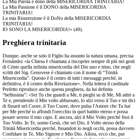
La Mia Parola è dono della MISERICORDIA TRINITARIA!
La Mia Passione è il DONO della MISERICORDIA
TRINITARIA!
La mia Risurrezione è il DoNo della MISERICORDIA
TRINITARIA!
IO SONO LA MISERICORDIA!» (49).
Preghiera trinitaria
Dunque, anche se solo il Figlio ha assunto la natura umana, precisa
Fernández «la Chiesa è chiamata a riscoprire sempre di più nei gesti
di Cristo quella infinita misericordia del Dio uno e trino, che negli
scritti del Sig. Genovese è chiamato con il nome di “Trinità
Misericordia”. Questo è il centro di tutti i messaggi perché, in
definitiva, è il centro della Rivelazione». Nella lettera il cardinale
Prefetto riproduce anche questa preghiera, da lui definita
“bellissima”: «Sei Tu che guardi a Me, ti pieghi su di Me, Mi attiri a
Te e, prendendo il Mio volto abbassato, lo alzi verso il Tuo e mi dici
di fissarti nel Cuore, il Tuo Cuore, dove pulsa l'Amore che Tu hai
per Me perché io affondi l'orecchio in quel battito eterno e possa
posare sereno il mio capo. E ancora, alzi il Mio Volto perché fissi il
Tuo Volto. In Te, uomo Gesù, che sei Dio, il Volto stesso della
Trinità Misericordia perché, fissandoti io negli occhi, possa davvero
Confidare in Te, Mio Signore e Mio Dio. Allora, ecco che, pur