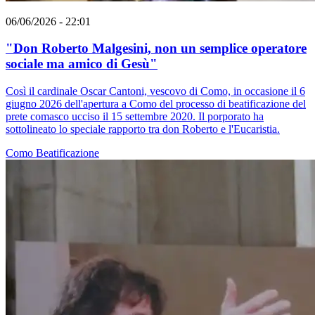
06/06/2026 - 22:01
"Don Roberto Malgesini, non un semplice operatore
sociale ma amico di Gesù"
Così il cardinale Oscar Cantoni, vescovo di Como, in occasione il 6
giugno 2026 dell'apertura a Como del processo di beatificazione del
prete comasco ucciso il 15 settembre 2020. Il porporato ha
sottolineato lo speciale rapporto tra don Roberto e l'Eucaristia.
Como
Beatificazione