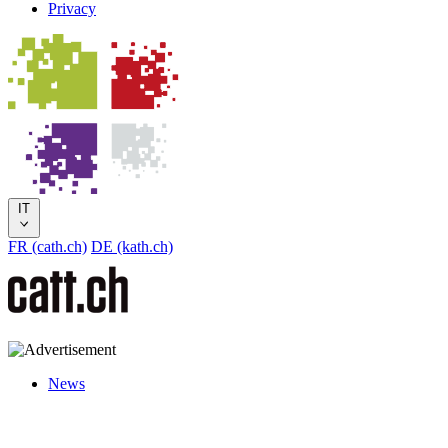
Privacy
IT
FR (cath.ch)
DE (kath.ch)
News