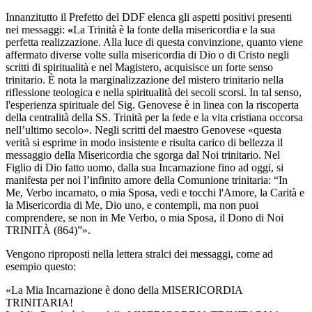
Innanzitutto il Prefetto del DDF elenca gli aspetti positivi presenti
nei messaggi:
«
La Trinità è la fonte della misericordia e la sua
perfetta realizzazione. Alla luce di questa convinzione, quanto viene
affermato diverse volte sulla misericordia di Dio o di Cristo negli
scritti di spiritualità e nel Magistero, acquisisce un forte senso
trinitario. È nota la marginalizzazione del mistero trinitario nella
riflessione teologica e nella spiritualità dei secoli scorsi. In tal senso,
l'esperienza spirituale del Sig. Genovese è in linea con la riscoperta
della centralità della SS. Trinità per la fede e la vita cristiana occorsa
nell’ultimo secolo». Negli scritti del maestro Genovese «questa
verità si esprime in modo insistente e risulta carico di bellezza il
messaggio della Misericordia che sgorga dal Noi trinitario. Nel
Figlio di Dio fatto uomo, dalla sua Incarnazione fino ad oggi, si
manifesta per noi l’infinito amore della Comunione trinitaria: “In
Me, Verbo incarnato, o mia Sposa, vedi e tocchi l'Amore, la Carità e
la Misericordia di Me, Dio uno, e contempli, ma non puoi
comprendere, se non in Me Verbo, o mia Sposa, il Dono di Noi
TRINITÀ (864)”».
Vengono riproposti nella lettera stralci dei messaggi, come ad
esempio questo:
«La Mia Incarnazione è dono della MISERICORDIA
TRINITARIA!