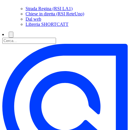
Strada Regina (RSI LA1)
Chiese in diretta (RSI ReteUno)
Dal web
Libreria SHORTCATT