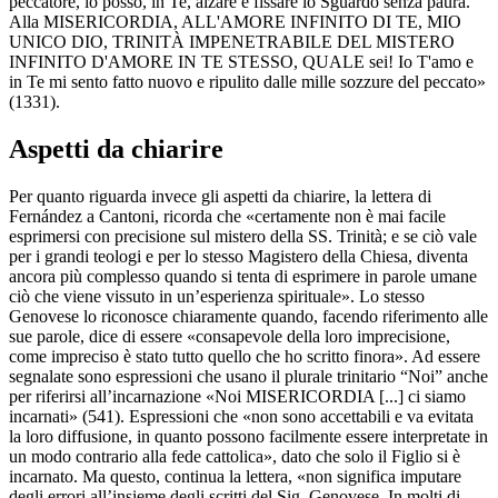
peccatore, io posso, in Te, alzare e fissare lo Sguardo senza paura.
Alla MISERICORDIA, ALL'AMORE INFINITO DI TE, MIO
UNICO DIO, TRINITÀ IMPENETRABILE DEL MISTERO
INFINITO D'AMORE IN TE STESSO, QUALE sei! Io T'amo e
in Te mi sento fatto nuovo e ripulito dalle mille sozzure del peccato»
(1331).
Aspetti da chiarire
Per quanto riguarda invece gli aspetti da chiarire, la lettera di
Fernández a Cantoni, ricorda che «certamente non è mai facile
esprimersi con precisione sul mistero della SS. Trinità; e se ciò vale
per i grandi teologi e per lo stesso Magistero della Chiesa, diventa
ancora più complesso quando si tenta di esprimere in parole umane
ciò che viene vissuto in un’esperienza spirituale». Lo stesso
Genovese lo riconosce chiaramente quando, facendo riferimento alle
sue parole, dice di essere «consapevole della loro imprecisione,
come impreciso è stato tutto quello che ho scritto finora». Ad essere
segnalate sono espressioni che usano il plurale trinitario “Noi” anche
per riferirsi all’incarnazione «Noi MISERICORDIA [...] ci siamo
incarnati» (541). Espressioni che «non sono accettabili e va evitata
la loro diffusione, in quanto possono facilmente essere interpretate in
un modo contrario alla fede cattolica», dato che solo il Figlio si è
incarnato. Ma questo, continua la lettera, «non significa imputare
degli errori all’insieme degli scritti del Sig. Genovese. In molti di