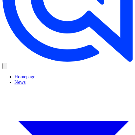
Homepage
News