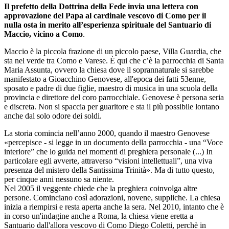
Il prefetto della Dottrina della Fede invia una lettera con
approvazione del Papa al cardinale vescovo di Como per il
nulla osta in merito all’esperienza spirituale del Santuario di
Maccio, vicino a Como
.
Maccio è la piccola frazione di un piccolo paese, Villa Guardia, che
sta nel verde tra Como e Varese. È qui che c’è la parrocchia di Santa
Maria Assunta, ovvero la chiesa dove il soprannaturale si sarebbe
manifestato a Gioacchino Genovese, all'epoca dei fatti 53enne,
sposato e padre di due figlie, maestro di musica in una scuola della
provincia e direttore del coro parrocchiale. Genovese è persona seria
e discreta. Non si spaccia per guaritore e sta il più possibile lontano
anche dal solo odore dei soldi.
La storia comincia nell’anno 2000, quando il maestro Genovese
«percepisce - si legge in un documento della parrocchia - una “Voce
interiore” che lo guida nei momenti di preghiera personale (...) In
particolare egli avverte, attraverso “visioni intellettuali”, una viva
presenza del mistero della Santissima Trinità». Ma di tutto questo,
per cinque anni nessuno sa niente.
Nel 2005 il veggente chiede che la preghiera coinvolga altre
persone. Cominciano così adorazioni, novene, suppliche. La chiesa
inizia a riempirsi e resta aperta anche la sera. Nel 2010, intanto che è
in corso un'indagine anche a Roma, la chiesa viene eretta a
Santuario dall'allora vescovo di Como Diego Coletti, perchè in