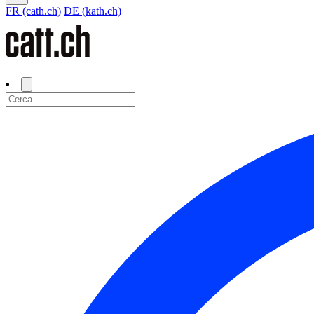
FR (cath.ch)
DE (kath.ch)