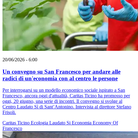
20/06/2026 - 6:00
Un convegno su San Francesco per andare alle
radici di un'economia con al centro le persone
Per interrogarsi su un modello economico sociale ispirato a San
Francesco, ancora oggi d'attualità, Caritas Ticino ha promosso per
oggi, 20 giugno, una serie di incontri. Il convegno si svolge al
Centro Laudato Sì di Sant’Antonino. Intervista al direttore Stefano
Frisoli.
Caritas Ticino
Ecologia
Laudato Si
Economia
Economy Of
Francesco