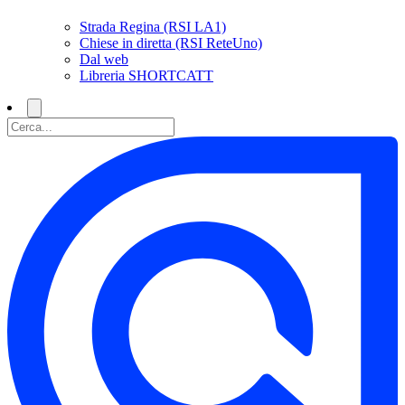
Strada Regina (RSI LA1)
Chiese in diretta (RSI ReteUno)
Dal web
Libreria SHORTCATT