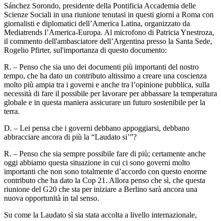
Sánchez Sorondo, presidente della Pontificia Accademia delle
Scienze Sociali in una riunione tenutasi in questi giorni a Roma con
giornalisti e diplomatici dell’America Latina, organizzato da
Mediatrends l’America-Europa. Al microfono di Patricia Ynestroza,
il commento dell'ambasciatore dell’Argentina presso la Santa Sede,
Rogelio Pfirter, sul'importanza di questo documento:
R. – Penso che sia uno dei documenti più importanti del nostro
tempo, che ha dato un contributo altissimo a creare una coscienza
molto più ampia tra i governi e anche tra l’opinione pubblica, sulla
necessità di fare il possibile per lavorare per abbassare la temperatura
globale e in questa maniera assicurare un futuro sostenibile per la
terra.
D. – Lei pensa che i governi debbano appoggiarsi, debbano
abbracciare ancora di più la “Laudato si’”?
R. – Penso che sia sempre possibile fare di più; certamente anche
oggi abbiamo questa situazione in cui ci sono governi molto
importanti che non sono totalmente d’accordo con questo enorme
contributo che ha dato la Cop 21. Allora penso che sì, che questa
riunione del G20 che sta per iniziare a Berlino sarà ancora una
nuova opportunità in tal senso.
Su come la Laudato sì sia stata accolta a livello internazionale,