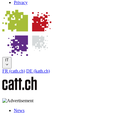
Privacy
IT
FR (cath.ch)
DE (kath.ch)
News