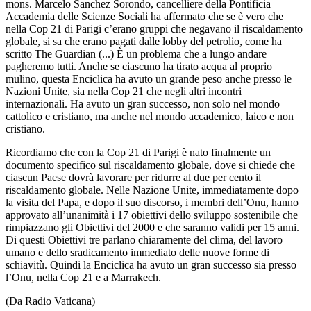
mons. Marcelo Sanchez Sorondo, cancelliere della Pontificia
Accademia delle Scienze Sociali ha affermato che se è vero che
nella Cop 21 di Parigi c’erano gruppi che negavano il riscaldamento
globale, si sa che erano pagati dalle lobby del petrolio, come ha
scritto The Guardian (...) È un problema che a lungo andare
pagheremo tutti. Anche se ciascuno ha tirato acqua al proprio
mulino, questa Enciclica ha avuto un grande peso anche presso le
Nazioni Unite, sia nella Cop 21 che negli altri incontri
internazionali. Ha avuto un gran successo, non solo nel mondo
cattolico e cristiano, ma anche nel mondo accademico, laico e non
cristiano.
Ricordiamo che con la Cop 21 di Parigi è nato finalmente un
documento specifico sul riscaldamento globale, dove si chiede che
ciascun Paese dovrà lavorare per ridurre al due per cento il
riscaldamento globale. Nelle Nazione Unite, immediatamente dopo
la visita del Papa, e dopo il suo discorso, i membri dell’Onu, hanno
approvato all’unanimità i 17 obiettivi dello sviluppo sostenibile che
rimpiazzano gli Obiettivi del 2000 e che saranno validi per 15 anni.
Di questi Obiettivi tre parlano chiaramente del clima, del lavoro
umano e dello sradicamento immediato delle nuove forme di
schiavitù. Quindi la Enciclica ha avuto un gran successo sia presso
l’Onu, nella Cop 21 e a Marrakech.
(Da Radio Vaticana)