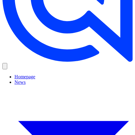
Homepage
News