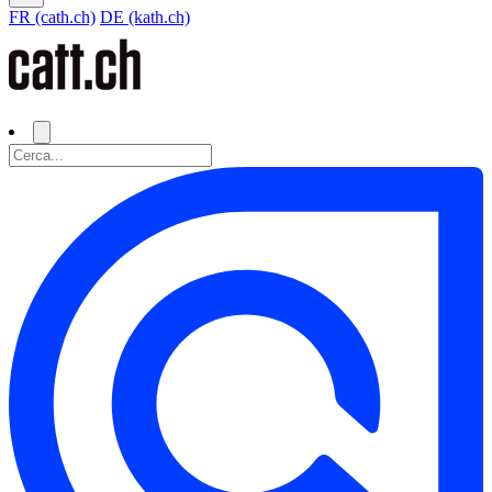
FR (cath.ch)
DE (kath.ch)