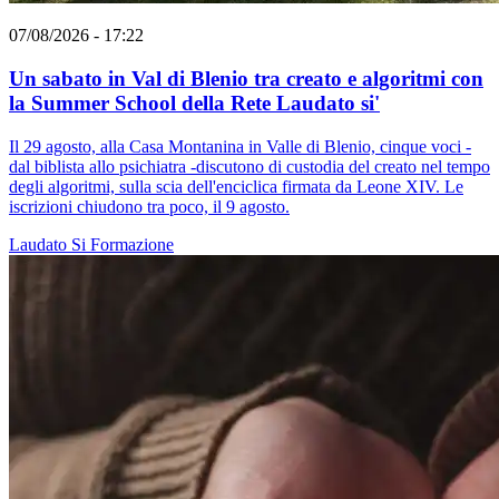
07/08/2026 - 17:22
Un sabato in Val di Blenio tra creato e algoritmi con
la Summer School della Rete Laudato si'
Il 29 agosto, alla Casa Montanina in Valle di Blenio, cinque voci -
dal biblista allo psichiatra -discutono di custodia del creato nel tempo
degli algoritmi, sulla scia dell'enciclica firmata da Leone XIV. Le
iscrizioni chiudono tra poco, il 9 agosto.
Laudato Si
Formazione