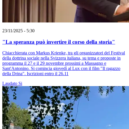
23/11/2025 - 5:30
"La speranza può invertire il corso della storia"
Chiacchierata con Markus Krienke, tra gli organizzatori del Festival
della dottrina sociale nella Svizzera italiana, su tema e proposte in
programma il 27 e il 29 novembre prossimi a Massagno e
Sant'Antonino. Si comincia giovedì al Lux con il film "Il ragazzo
della Drina". Iscrizioni entro il 26.11
Laudato Si