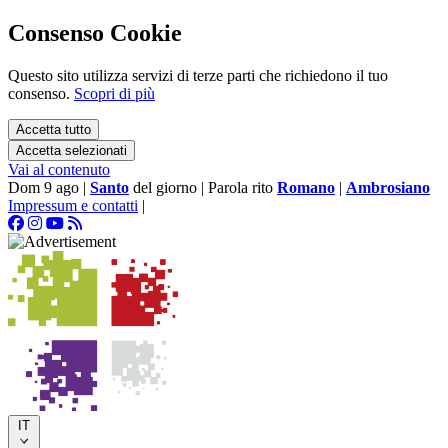
Consenso Cookie
Questo sito utilizza servizi di terze parti che richiedono il tuo
consenso.
Scopri di più
Accetta tutto
Accetta selezionati
Vai al contenuto
Dom 9 ago
|
Santo
del giorno
|
Parola rito
Romano
|
Ambrosiano
Impressum e contatti
|
IT