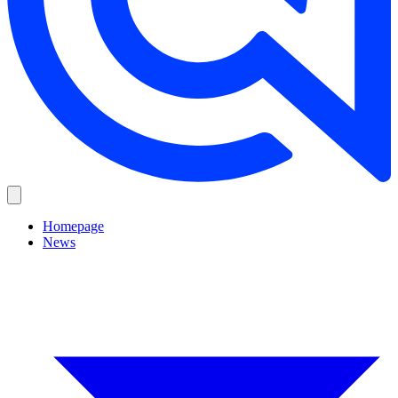
Homepage
News