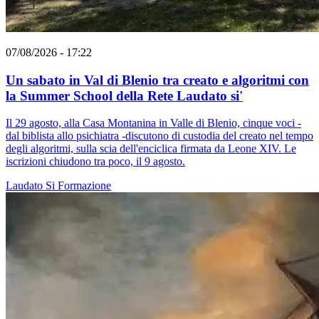
07/08/2026 - 17:22
Un sabato in Val di Blenio tra creato e algoritmi con
la Summer School della Rete Laudato si'
Il 29 agosto, alla Casa Montanina in Valle di Blenio, cinque voci -
dal biblista allo psichiatra -discutono di custodia del creato nel tempo
degli algoritmi, sulla scia dell'enciclica firmata da Leone XIV. Le
iscrizioni chiudono tra poco, il 9 agosto.
Laudato Si
Formazione