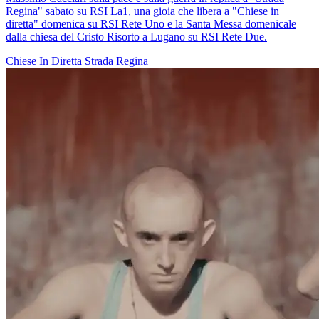
Regina" sabato su RSI La1, una gioia che libera a "Chiese in
diretta" domenica su RSI Rete Uno e la Santa Messa domenicale
dalla chiesa del Cristo Risorto a Lugano su RSI Rete Due.
Chiese In Diretta
Strada Regina