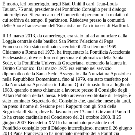
È morto, ieri pomeriggio, negli Stati Uniti il card. Jean-Louis
Tauran, 75 anni, presidente del Pontificio Consiglio per il dialogo
interreligioso. Si era recato nel Connecticut per curare la malattia di
cui soffriva da tempo, il parkinson. Risiedeva presso la comunità
delle Suore francescane dell’Eucaristia nell’arcidiocesi di Hartford.
Il 13 marzo 2013, da camerlengo, era stato lui ad annunciare dalla
Loggia centrale della basilica San Pietro l’elezione di Papa
Francesco. Era stato ordinato sacerdote il 20 settembre 1969.
Chiamato a Roma nel 1973, ha frequentato la Pontificia Accademia
Ecclesiastica, dove si forma il personale diplomatico della Santa
Sede, e la Pontificia Università Gregoriana, ottenendo la laurea in
Diritto Canonico. Dal marzo 1975 era entrato nel servizio
diplomatico della Santa Sede. Assegnato alla Nunziatura Apostolica
nella Repubblica Domenicana, fino al 1979, era stato trasferito poi
alla Nunziatura Apostolica in Libano. Qui è rimasto fino al luglio del
1983, quando è stato chiamato a lavorare presso il Consiglio degli
Affari Pubblici della Chiesa. Eletto arcivescovo titolare di Telepte, è
stato nominato Segretario del Consiglio che, qualche mese più tardi,
ha preso il nome di Sezione per i Rapporti con gli Stati della
Segreteria di Stato, dove ha lavorato per 13 anni. Giovanni Paolo II
lo ha creato cardinale nel Concistoro del 21 ottobre 2003. Il 25
giugno 2007 Benedetto XVI lo ha nominato presidente del
Pontificio consiglio per il Dialogo interreligioso, mentre il 26 giugno
2013 Papa Francesco lo ha nominato membro della Pontificia