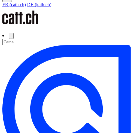
FR (cath.ch)
DE (kath.ch)