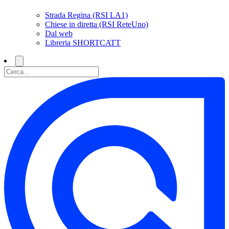
Strada Regina (RSI LA1)
Chiese in diretta (RSI ReteUno)
Dal web
Libreria SHORTCATT