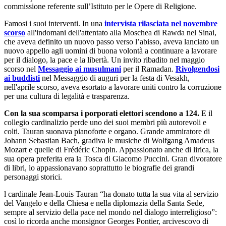
commissione referente sull’Istituto per le Opere di Religione.
Famosi i suoi interventi. In una
intervista rilasciata nel novembre
scorso
all'indomani dell'attentato alla Moschea di Rawda nel Sinai,
che aveva definito un nuovo passo verso l’abisso, aveva lanciato un
nuovo appello agli uomini di buona volontà a continuare a lavorare
per il dialogo, la pace e la libertà. Un invito ribadito nel maggio
scorso nel
Messaggio ai musulmani
per il Ramadan.
Rivolgendosi
ai buddisti
nel Messaggio di auguri per la festa di Vesakh,
nell'aprile scorso, aveva esortato a lavorare uniti contro la corruzione
per una cultura di legalità e trasparenza.
Con la sua scomparsa i porporati elettori scendono a 124.
E il
collegio cardinalizio perde uno dei suoi membri più autorevoli e
colti. Tauran suonava pianoforte e organo. Grande ammiratore di
Johann Sebastian Bach, gradiva le musiche di Wolfgang Amadeus
Mozart e quelle di Frédéric Chopin. Appassionato anche di lirica, la
sua opera preferita era la Tosca di Giacomo Puccini. Gran divoratore
di libri, lo appassionavano soprattutto le biografie dei grandi
personaggi storici.
l cardinale Jean-Louis Tauran “ha donato tutta la sua vita al servizio
del Vangelo e della Chiesa e nella diplomazia della Santa Sede,
sempre al servizio della pace nel mondo nel dialogo interreligioso”:
così lo ricorda anche monsignor Georges Pontier, arcivescovo di