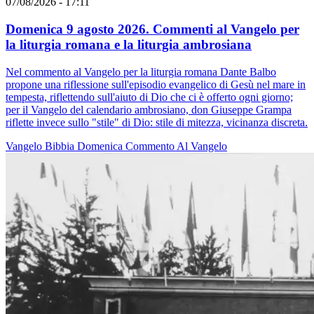
07/08/2026 - 17:11
Domenica 9 agosto 2026. Commenti al Vangelo per
la liturgia romana e la liturgia ambrosiana
Nel commento al Vangelo per la liturgia romana Dante Balbo
propone una riflessione sull'episodio evangelico di Gesù nel mare in
tempesta, riflettendo sull'aiuto di Dio che ci è offerto ogni giorno;
per il Vangelo del calendario ambrosiano, don Giuseppe Grampa
riflette invece sullo "stile" di Dio: stile di mitezza, vicinanza discreta.
Vangelo
Bibbia
Domenica
Commento Al Vangelo