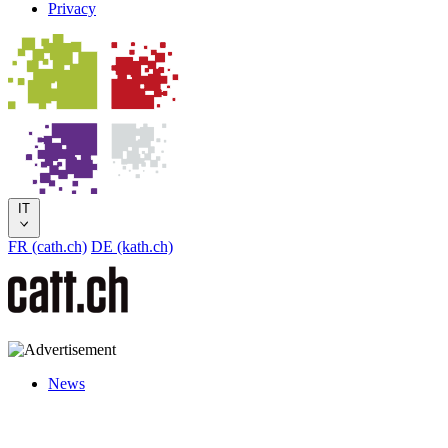
Privacy
IT
FR (cath.ch)
DE (kath.ch)
News