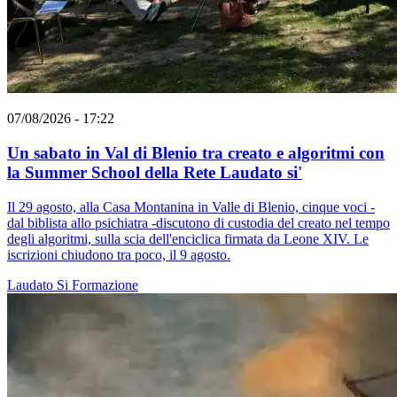
07/08/2026 - 17:22
Un sabato in Val di Blenio tra creato e algoritmi con
la Summer School della Rete Laudato si'
Il 29 agosto, alla Casa Montanina in Valle di Blenio, cinque voci -
dal biblista allo psichiatra -discutono di custodia del creato nel tempo
degli algoritmi, sulla scia dell'enciclica firmata da Leone XIV. Le
iscrizioni chiudono tra poco, il 9 agosto.
Laudato Si
Formazione