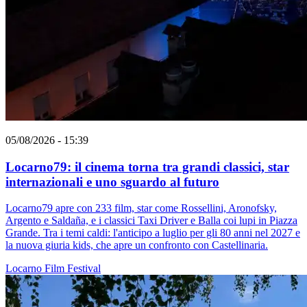
05/08/2026 - 15:39
Locarno79: il cinema torna tra grandi classici, star
internazionali e uno sguardo al futuro
Locarno79 apre con 233 film, star come Rossellini, Aronofsky,
Argento e Saldaña, e i classici Taxi Driver e Balla coi lupi in Piazza
Grande. Tra i temi caldi: l'anticipo a luglio per gli 80 anni nel 2027 e
la nuova giuria kids, che apre un confronto con Castellinaria.
Locarno
Film
Festival