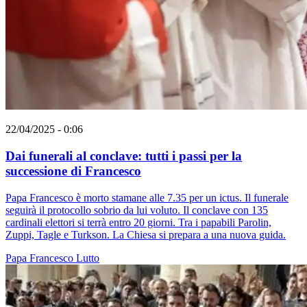
22/04/2025 - 0:06
Dai funerali al conclave: tutti i passi per la
successione di Francesco
Papa Francesco è morto stamane alle 7.35 per un ictus. Il funerale
seguirà il protocollo sobrio da lui voluto. Il conclave con 135
cardinali elettori si terrà entro 20 giorni. Tra i papabili Parolin,
Zuppi, Tagle e Turkson. La Chiesa si prepara a una nuova guida.
Papa Francesco
Lutto