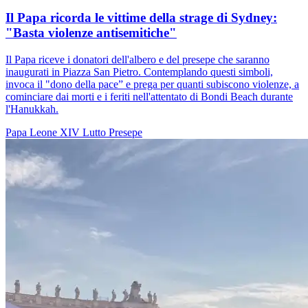
Il Papa ricorda le vittime della strage di Sydney:
"Basta violenze antisemitiche"
Il Papa riceve i donatori dell'albero e del presepe che saranno
inaugurati in Piazza San Pietro. Contemplando questi simboli,
invoca il "dono della pace” e prega per quanti subiscono violenze, a
cominciare dai morti e i feriti nell'attentato di Bondi Beach durante
l'Hanukkah.
Papa Leone XIV
Lutto
Presepe