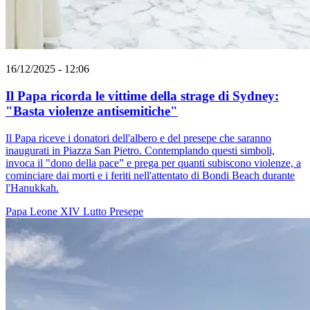
16/12/2025 - 12:06
Il Papa ricorda le vittime della strage di Sydney:
"Basta violenze antisemitiche"
Il Papa riceve i donatori dell'albero e del presepe che saranno
inaugurati in Piazza San Pietro. Contemplando questi simboli,
invoca il "dono della pace” e prega per quanti subiscono violenze, a
cominciare dai morti e i feriti nell'attentato di Bondi Beach durante
l'Hanukkah.
Papa Leone XIV
Lutto
Presepe