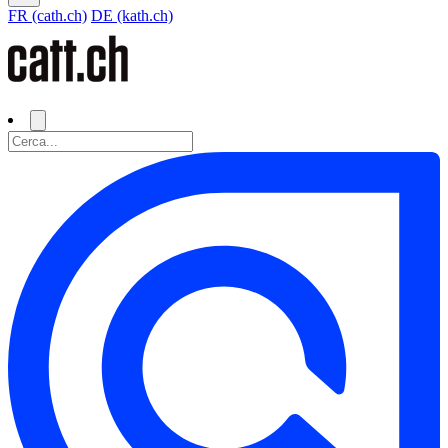
FR (cath.ch)
DE (kath.ch)