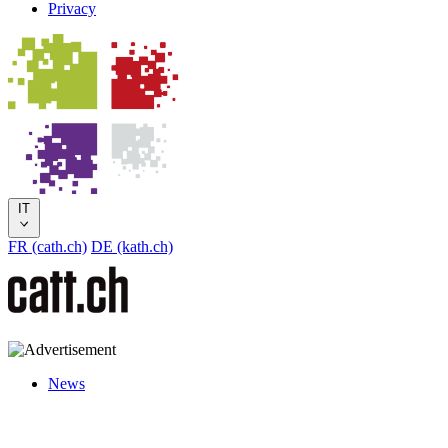
Privacy
IT
FR (cath.ch)
DE (kath.ch)
News