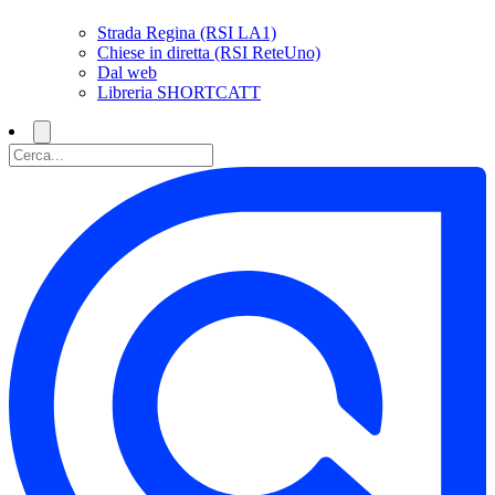
Strada Regina (RSI LA1)
Chiese in diretta (RSI ReteUno)
Dal web
Libreria SHORTCATT