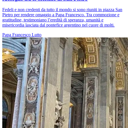
Fedeli e non credenti da tutto il mondo si sono riuniti in piazza San
Pietro per rendere omaggio a Papa Francesco. Tra commozione e
gratitudine, testimoniano l’eredità di speranza, umanità e
misericordia lasciata dal pontefice argentino nel cuore di molti.
Papa Francesco
Lutto