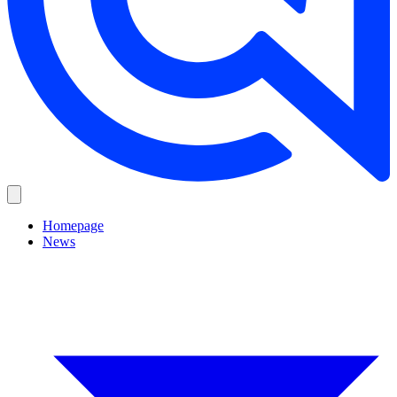
Homepage
News