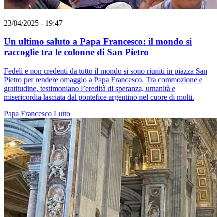
23/04/2025 - 19:47
Un ultimo saluto a Papa Francesco: il mondo si
raccoglie tra le colonne di San Pietro
Fedeli e non credenti da tutto il mondo si sono riuniti in piazza San
Pietro per rendere omaggio a Papa Francesco. Tra commozione e
gratitudine, testimoniano l’eredità di speranza, umanità e
misericordia lasciata dal pontefice argentino nel cuore di molti.
Papa Francesco
Lutto