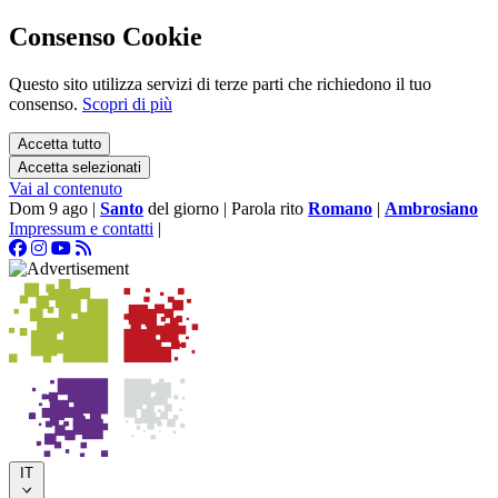
Consenso Cookie
Questo sito utilizza servizi di terze parti che richiedono il tuo
consenso.
Scopri di più
Accetta tutto
Accetta selezionati
Vai al contenuto
Dom 9 ago
|
Santo
del giorno
|
Parola rito
Romano
|
Ambrosiano
Impressum e contatti
|
IT