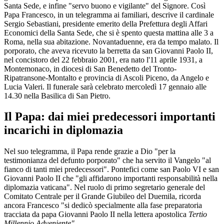
Santa Sede, e infine "servo buono e vigilante" del Signore. Così
Papa Francesco, in un telegramma ai familiari, descrive il cardinale
Sergio Sebastiani, presidente emerito della Prefettura degli Affari
Economici della Santa Sede, che si è spento questa mattina alle 3 a
Roma, nella sua abitazione. Novantaduenne, era da tempo malato. Il
porporato, che aveva ricevuto la berretta da san Giovanni Paolo II,
nel concistoro del 22 febbraio 2001, era nato l'11 aprile 1931, a
Montemonaco, in diocesi di San Benedetto del Tronto-
Ripatransone-Montalto e provincia di Ascoli Piceno, da Angelo e
Lucia Valeri. Il funerale sarà celebrato mercoledì 17 gennaio alle
14.30 nella Basilica di San Pietro.
Il Papa: dai miei predecessori importanti
incarichi in diplomazia
Nel suo telegramma, il Papa rende grazie a Dio "per la
testimonianza del defunto porporato" che ha servito il Vangelo "al
fianco di tanti miei predecessori". Pontefici come san Paolo VI e san
Giovanni Paolo II che "gli affidarono importanti responsabilità nella
diplomazia vaticana". Nel ruolo di primo segretario generale del
Comitato Centrale per il Grande Giubileo del Duemila, ricorda
ancora Francesco "si dedicò specialmente alla fase preparatoria
tracciata da papa Giovanni Paolo II nella lettera apostolica
Tertio
Millennio Adveniente".