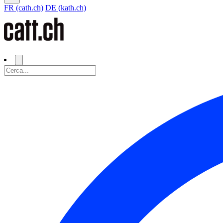
FR (cath.ch)
DE (kath.ch)